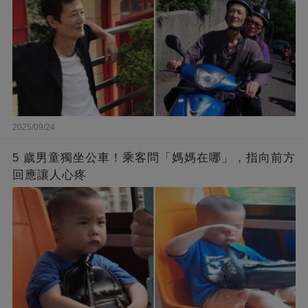
2025/09/24
5 歲男童獨坐公車！乘客問「媽媽在哪」，指向前方
回應讓人心疼