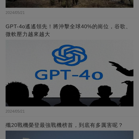
2024/05/21
GPT-4o遙遙領先！將沖擊全球40%的崗位，谷歌、
微軟壓力越來越大
2024/05/21
殲20戰機榮登最強戰機榜首，到底有多厲害呢？