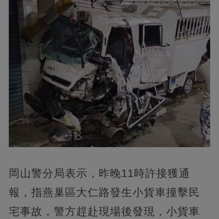
岡山警分局表示，昨晚11時許接獲通
報，指燕巢區大仁路發生小貨車撞擊民
宅事故，警方趕赴現場後發現，小貨車