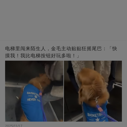
电梯里闯来陌生人，金毛主动贴贴狂摇尾巴：「快
摸我！我比电梯按钮好玩多啦！」
2025/11/17