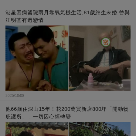
港星因病留院兩月靠氧氣機生活,81歲終生未婚,曾與
汪明荃有過戀情
2025/10/08
他66歲住深山15年！花200萬買新店800坪「開動物
庇護所」，一切因心經轉變