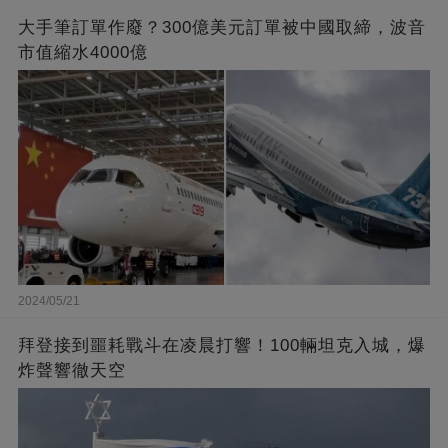
大手筆訂單作廢？300億美元訂單被中國取締，波音
市值縮水4000億
2024/05/21
拜登接到噩耗戰斗在凌晨打響！100輛坦克入城，爆
炸聲響徹天空