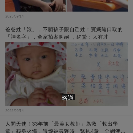
2025/09/14
爸爸姓「滾」，不願孩子跟自己姓！寶媽隨口取的
「神名字」，全家拍案叫絕 ，網驚：太有才
略過
2025/09/14
人間天使！33年前「最美女教師」為救「救出學
童」葬身火海，遺骸被尋獲時「緊抱4童」全網淚