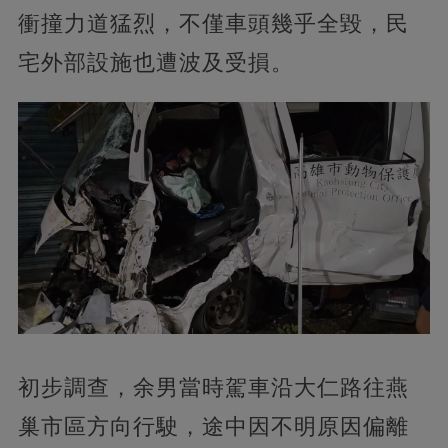
衝撞力道猛烈，不僅車頭幾乎全毀，民
宅外部設施也遭波及受損。
初步調查，余男當時駕車沿大仁路往燕
巢市區方向行駛，途中因不明原因偏離