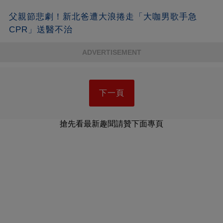
父親節悲劇！新北爸遭大浪捲走「大咖男歌手急
CPR」送醫不治
ADVERTISEMENT
下一頁
搶先看最新趣聞請贊下面專頁