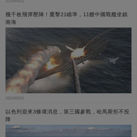
2024/05/21
幾千枚飛彈壓陣！鷹擊21瞄準，11艘中國戰艦坐鎮
南海
2024/05/21
以色列迎來3條壞消息，第三國參戰，哈馬斯拒不投
降