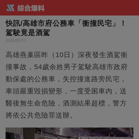
快訊/高雄市府公務車「衝撞民宅」！
駕駛竟是酒駕
2026/05/11
高雄燕巢區昨（10日）深夜發生酒駕衝
撞事故，54歲余姓男子駕駛高雄市政府
動保處的公務車，失控撞進路旁民宅，
車頭嚴重毀損變形，一度受困車內，送
醫後無生命危險，酒測結果超標，警方
將依公共危險罪送辦。