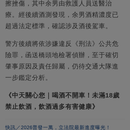
擦挫傷，其中余男由救護人員送醫治
療。經後續酒測發現，余男酒精濃度已
超過法定標準，確認涉及酒後駕車。
警方後續將依涉嫌違反《刑法》公共危
險罪，函送橋頭地檢署偵辦，至于確切
肇事原因及責任歸屬，仍待交通大隊進
一步鑑定分析。
《中天關心您｜喝酒不開車！未滿18歲
禁止飲酒，飲酒過多有害健康》
快訊／2026普發一萬，立法院最新進度曝光！