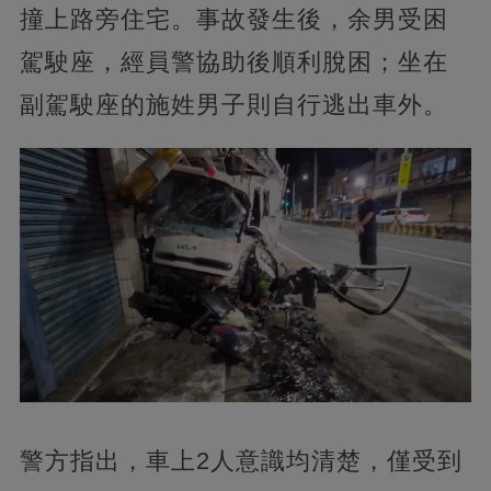
撞上路旁住宅。事故發生後，余男受困
駕駛座，經員警協助後順利脫困；坐在
副駕駛座的施姓男子則自行逃出車外。
警方指出，車上2人意識均清楚，僅受到