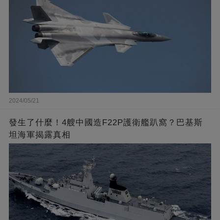
2024/05/21
發生了什麼！4艘中國造F22P護衛艦趴窩？巴基斯
坦海軍揭露真相