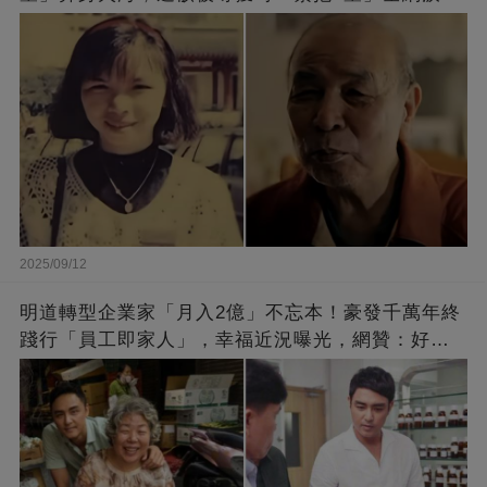
崩：真正的英雄不該被遺忘
2025/09/12
明道轉型企業家「月入2億」不忘本！豪發千萬年終
踐行「員工即家人」，幸福近況曝光，網贊：好老
闆的福報