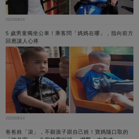
2025/09/24
5 歲男童獨坐公車！乘客問「媽媽在哪」，指向前方
回應讓人心疼
2025/09/14
爸爸姓「滾」，不願孩子跟自己姓！寶媽隨口取的