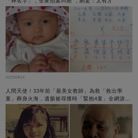
「神名字」，全家拍案叫絕 ，網驚：太有才
2025/09/14
人間天使！33年前「最美女教師」為救「救出學
童」葬身火海，遺骸被尋獲時「緊抱4童」全網淚
崩：真正的英雄不該被遺忘