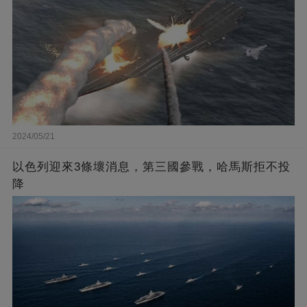
2024/05/21
以色列迎來3條壞消息，第三國參戰，哈馬斯拒不投
降