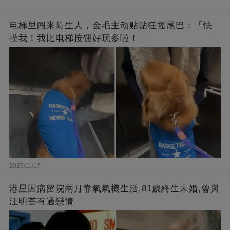
电梯里闯来陌生人，金毛主动贴贴狂摇尾巴：「快
摸我！我比电梯按钮好玩多啦！」
2025/11/17
港星因病留院兩月靠氧氣機生活,81歲終生未婚,曾與
汪明荃有過戀情