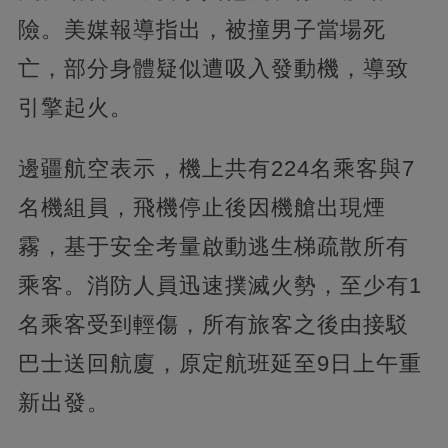
險。美媒報導指出，被撞男子當場死
亡，部分身體疑似遭吸入發動機，導致
引擎起火。
邊疆航空表示，機上共有224名乘客與7
名機組員，飛機停止後因機艙出現煙
霧，基于安全考量啟動逃生梯疏散所有
乘客。消防人員迅速撲滅火勢，至少有1
名乘客受到輕傷，所有旅客之後由接駁
巴士送回航廈，原定航班延至9日上午重
新出發。