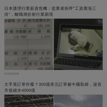
日本護理行業薪資危機：從業者疾呼"工資應漲三
倍"，離職潮折射行業困境
2025/08/08
大手筆訂單作廢？300億美元訂單被中國取締，波音
市值縮水4000億