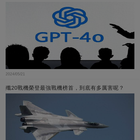
2024/05/21
殲20戰機榮登最強戰機榜首，到底有多厲害呢？