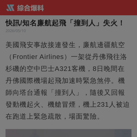
快訊/知名廉航起飛「撞到人」失火！
2026/05/10
美國飛安事故接連發生，廉航邊疆航空
（Frontier Airlines）一架從丹佛飛往洛
杉磯的空中巴士A321客機，8日晚間在
丹佛國際機場起飛加速時緊急煞停。機
師向塔台通報「撞到人」，隨後又回報
發動機起火、機艙冒煙，機上231人被迫
在跑道上緊急疏散，場面驚險。