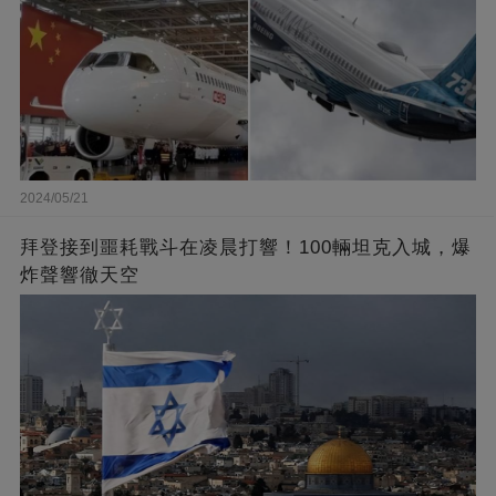
2024/05/21
拜登接到噩耗戰斗在凌晨打響！100輛坦克入城，爆
炸聲響徹天空