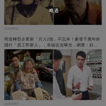
略過
2025/09/12
明道轉型企業家「月入2億」不忘本！豪發千萬年終
踐行「員工即家人」，幸福近況曝光，網贊：好老
闆的福報
2025/09/07