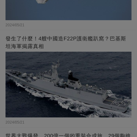
2024/05/21
發生了什麼！4艘中國造F22P護衛艦趴窩？巴基斯
坦海軍揭露真相
2024/05/21
世界大戰爆發，200億一個的重裝合成旅，29個夠維