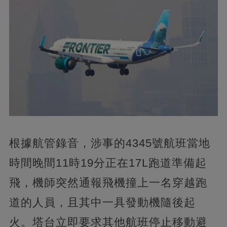
根據航管錄音，涉事的4345號航班當地
時間晚間11時19分正在17L跑道準備起
飛，機師突然通報飛機撞上一名穿越跑
道的人員，且其中一具發動機隨後起
火。塔台立即要求其他航班停止移動避