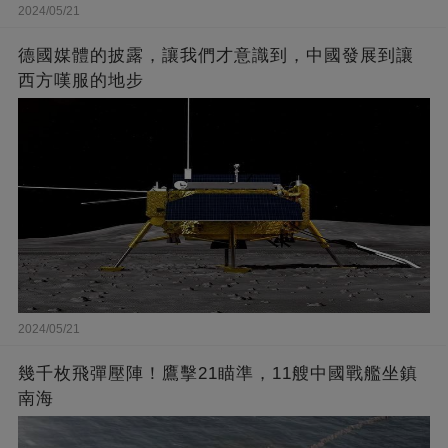
2024/05/21
德國媒體的披露，讓我們才意識到，中國發展到讓
西方嘆服的地步
2024/05/21
幾千枚飛彈壓陣！鷹擊21瞄準，11艘中國戰艦坐鎮
南海