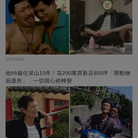
2025/10/08
他66歲住深山15年！花200萬買新店800坪「開動物
庇護所」，一切因心經轉變