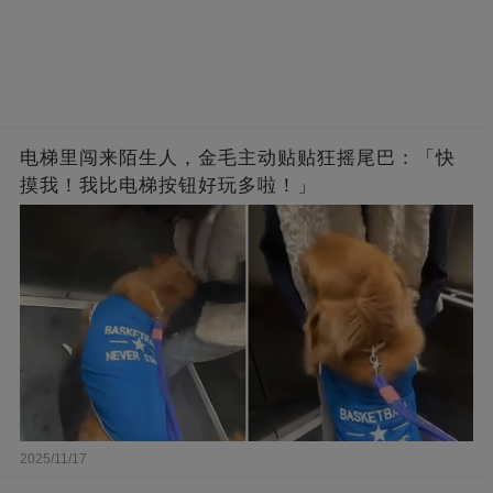
电梯里闯来陌生人，金毛主动贴贴狂摇尾巴：「快
摸我！我比电梯按钮好玩多啦！」
2025/11/17