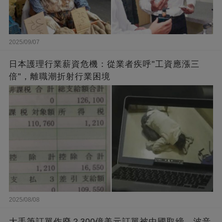
2025/09/07
日本護理行業薪資危機：從業者疾呼"工資應漲三
倍"，離職潮折射行業困境
2025/08/08
大手筆訂單作廢？300億美元訂單被中國取締，波音