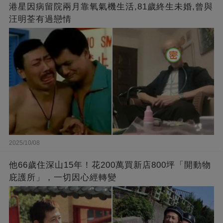
港星因病留院兩月靠氧氣機生活,81歲終生未婚,曾與
汪明荃有過戀情
2025/10/08
他66歲住深山15年！花200萬買新店800坪「開動物
庇護所」，一切因心經轉變