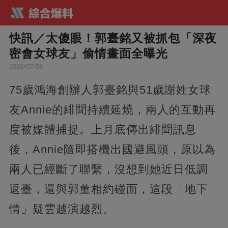
快訊／太傻眼！郭臺銘又被抓包「深夜
密會女球友」偷情畫面全曝光
2026/07/08
75歲鴻海創辦人郭臺銘與51歲謝姓女球
友Annie的緋聞持續延燒，兩人的互動再
度被媒體捕捉。上月底傳出緋聞訊息
後，Annie隨即搭機出國避風頭，原以為
兩人已經斷了聯繫，沒想到她近日低調
返臺，還與郭董相約碰面，這段「地下
情」疑雲越演越烈。