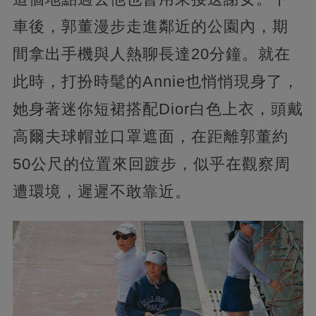
車後，郭董漫步走進鄰近的公園內，期
間拿出手機與人熱聊長達20分鐘。就在
此時，打扮時髦的Annie也悄悄現身了，
她身著迷你短裙搭配Dior白色上衣，頭戴
高爾夫球帽並口罩遮面，在距離郭董約
50公尺的位置來回踱步，似乎在觀察周
遭環境，遲遲不敢靠近。