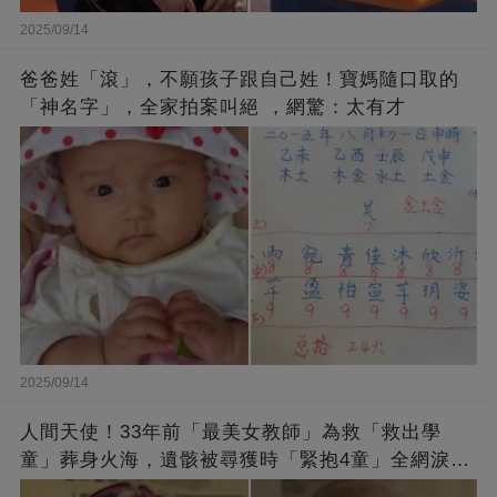
2025/09/14
爸爸姓「滾」，不願孩子跟自己姓！寶媽隨口取的
「神名字」，全家拍案叫絕 ，網驚：太有才
2025/09/14
人間天使！33年前「最美女教師」為救「救出學
童」葬身火海，遺骸被尋獲時「緊抱4童」全網淚
崩：真正的英雄不該被遺忘