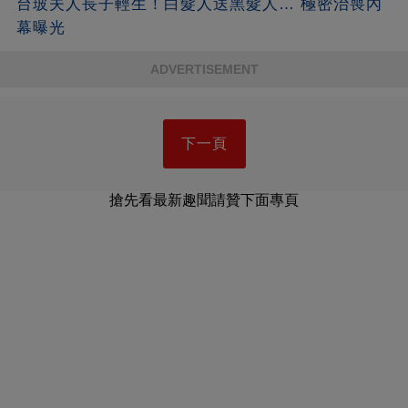
台玻夫人長子輕生！白髮人送黑髮人… 極密治喪內
幕曝光
ADVERTISEMENT
下一頁
搶先看最新趣聞請贊下面專頁