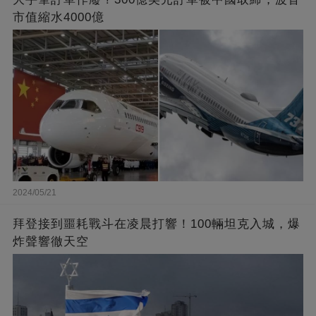
市值縮水4000億
2024/05/21
拜登接到噩耗戰斗在凌晨打響！100輛坦克入城，爆
炸聲響徹天空