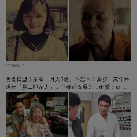
2025/09/12
明道轉型企業家「月入2億」不忘本！豪發千萬年終
踐行「員工即家人」，幸福近況曝光，網贊：好老
闆的福報