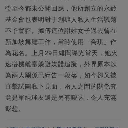
瑩至今都未公開回應，他所創立的永齡
基金會也表明對于創辦人私人生活議題
不予置評。據傳這位謝姓女子過去曾在
新加坡舞廳工作，當時使用「喬琪」作
為花名。上月29日緋聞曝光當天，她火
速搭機離臺躲避媒體追蹤，外界原本以
為兩人關係已經告一段落，如今卻又被
直擊試圖私下見面，兩人之間的關係究
竟是單純球友還是另有曖昧，令人充滿
遐想。