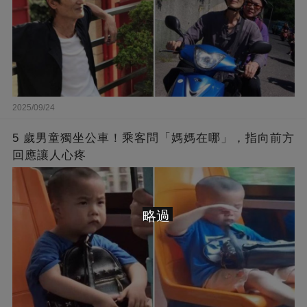
2025/09/24
5 歲男童獨坐公車！乘客問「媽媽在哪」，指向前方
回應讓人心疼
略過