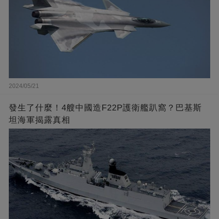
2024/05/21
發生了什麼！4艘中國造F22P護衛艦趴窩？巴基斯
坦海軍揭露真相