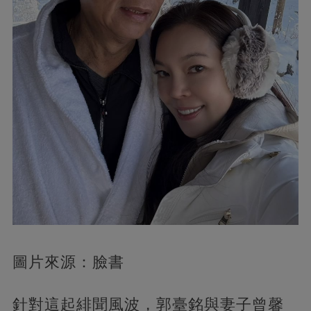
圖片來源：臉書
針對這起緋聞風波，郭臺銘與妻子曾馨