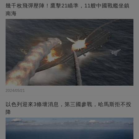
幾千枚飛彈壓陣！鷹擊21瞄準，11艘中國戰艦坐鎮
南海
2024/05/21
以色列迎來3條壞消息，第三國參戰，哈馬斯拒不投
降