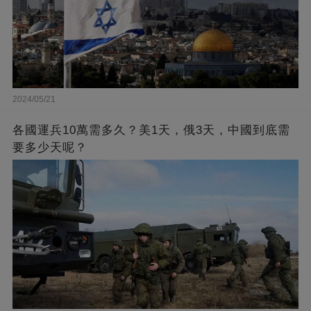
2024/05/21
各國運兵10萬需多久？美1天，俄3天，中國到底需
要多少天呢？