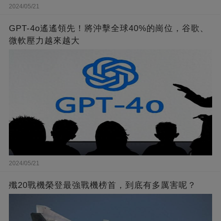
2024/05/21
GPT-4o遙遙領先！將沖擊全球40%的崗位，谷歌、
微軟壓力越來越大
2024/05/21
殲20戰機榮登最強戰機榜首，到底有多厲害呢？