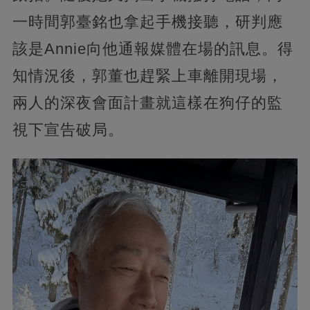
一時間郭臺銘也拿起手機接聽，研判應
該是Annie向他通報媒體在場的訊息。得
知情況後，郭董也趕緊上車離開現場，
兩人的深夜會面計畫就這樣在狗仔的監
視下宣告破局。