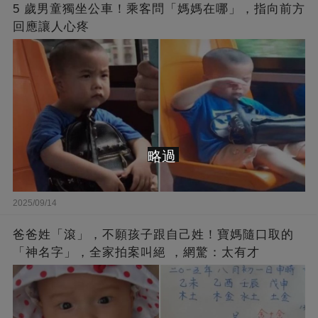
5 歲男童獨坐公車！乘客問「媽媽在哪」，指向前方
回應讓人心疼
略過
2025/09/14
爸爸姓「滾」，不願孩子跟自己姓！寶媽隨口取的
「神名字」，全家拍案叫絕 ，網驚：太有才