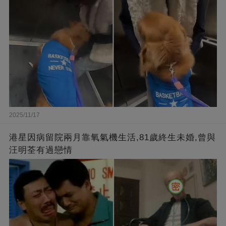
2025/11/17
港星因病留院兩月靠氧氣機生活,81歲終生未婚,曾與
汪明荃有過戀情