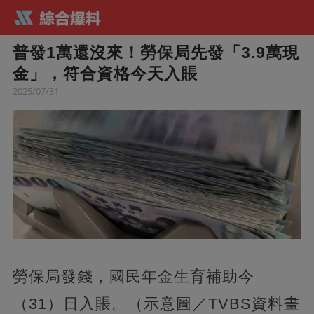
普發1萬還沒來！勞保局先發「3.9萬現
金」，符合資格今天入賬
2025/07/31
勞保局發錢，國民年金生育補助今
（31）日入賬。（示意圖／TVBS資料畫