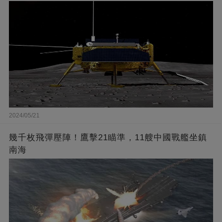
2024/05/21
幾千枚飛彈壓陣！鷹擊21瞄準，11艘中國戰艦坐鎮
南海