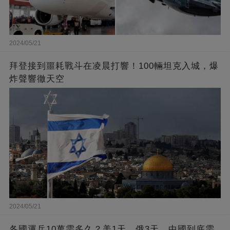
2024/05/21
拜登接到噩耗戰斗在凌晨打響！100輛坦克入城，爆
炸聲響徹天空
2024/05/21
各國運兵10萬需多久？美1天，俄3天，中國到底需