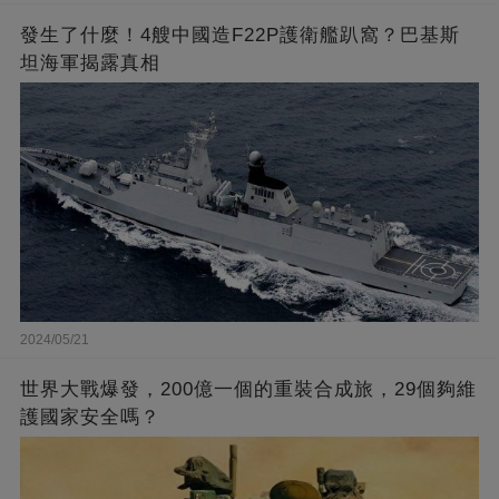
發生了什麼！4艘中國造F22P護衛艦趴窩？巴基斯
坦海軍揭露真相
2024/05/21
世界大戰爆發，200億一個的重裝合成旅，29個夠維
護國家安全嗎？