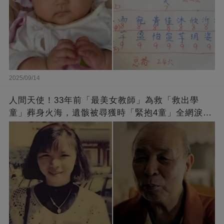
2025/09/14
人間天使！33年前「最美女教師」為救「救出學
童」葬身火海，遺骸被尋獲時「緊抱4童」全網淚
崩：真正的英雄不該被遺忘