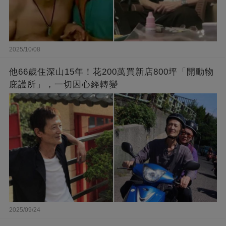
2025/10/08
他66歲住深山15年！花200萬買新店800坪「開動物
庇護所」，一切因心經轉變
2025/09/24