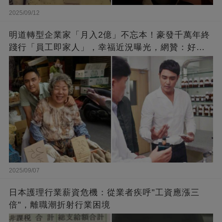
2025/09/12
明道轉型企業家「月入2億」不忘本！豪發千萬年終
踐行「員工即家人」，幸福近況曝光，網贊：好老
闆的福報
2025/09/07
日本護理行業薪資危機：從業者疾呼"工資應漲三
倍"，離職潮折射行業困境