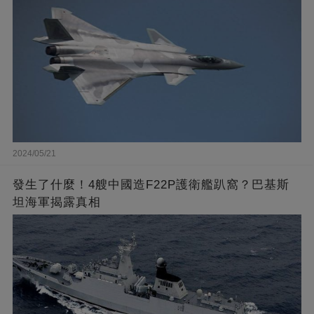
2024/05/21
發生了什麼！4艘中國造F22P護衛艦趴窩？巴基斯
坦海軍揭露真相