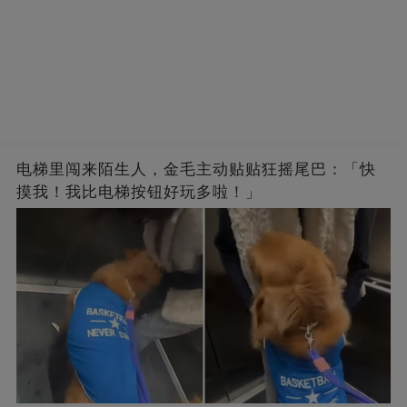
电梯里闯来陌生人，金毛主动贴贴狂摇尾巴：「快
摸我！我比电梯按钮好玩多啦！」