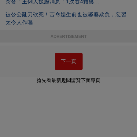
突發！王俐人扼腕消息！1次吞4顆藥...
被公公亂刀砍死！苦命媳生前也被婆婆欺負，惡習
太令人作嘔
ADVERTISEMENT
下一頁
搶先看最新趣聞請贊下面專頁