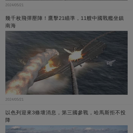
2024/05/21
幾千枚飛彈壓陣！鷹擊21瞄準，11艘中國戰艦坐鎮
南海
2024/05/21
以色列迎來3條壞消息，第三國參戰，哈馬斯拒不投
降