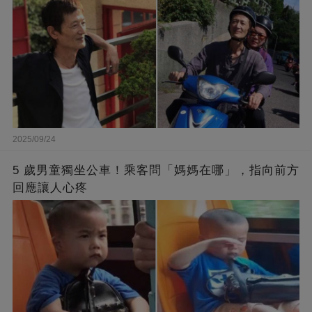
2025/09/24
5 歲男童獨坐公車！乘客問「媽媽在哪」，指向前方
回應讓人心疼