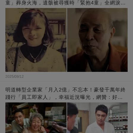
童」葬身火海，遺骸被尋獲時「緊抱4童」全網淚
崩：真正的英雄不該被遺忘
2025/09/12
明道轉型企業家「月入2億」不忘本！豪發千萬年終
踐行「員工即家人」，幸福近況曝光，網贊：好老
闆的福報