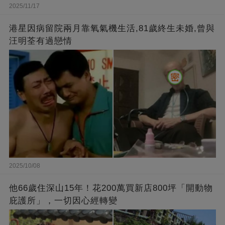
2025/11/17
港星因病留院兩月靠氧氣機生活,81歲終生未婚,曾與
汪明荃有過戀情
2025/10/08
他66歲住深山15年！花200萬買新店800坪「開動物
庇護所」，一切因心經轉變