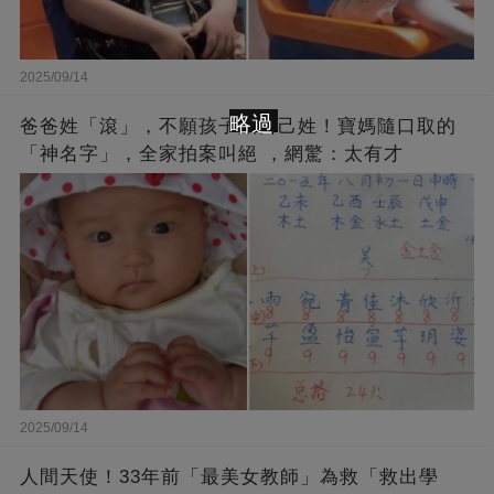
2025/09/14
略過
爸爸姓「滾」，不願孩子跟自己姓！寶媽隨口取的
「神名字」，全家拍案叫絕 ，網驚：太有才
2025/09/14
人間天使！33年前「最美女教師」為救「救出學