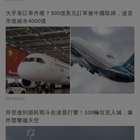
大手筆訂單作廢？300億美元訂單被中國取締，波音
市值縮水4000億
2024/05/21
拜登接到噩耗戰斗在凌晨打響！100輛坦克入城，爆
炸聲響徹天空