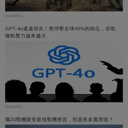
2024/05/21
GPT-4o遙遙領先！將沖擊全球40%的崗位，谷歌、
微軟壓力越來越大
2024/05/21
殲20戰機榮登最強戰機榜首，到底有多厲害呢？