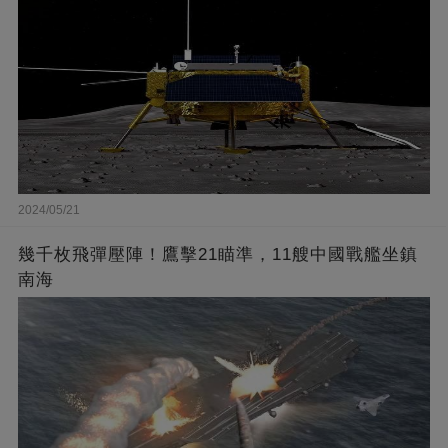
2024/05/21
幾千枚飛彈壓陣！鷹擊21瞄準，11艘中國戰艦坐鎮
南海