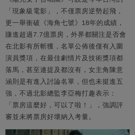
「現象級電影」，不僅票房逆勢起飛，
更一舉衝破《海角七號》18年的成績，
賺進超過7.7億票房，外界都關注是否會
在北影有所斬獲，名單公佈後僅有入圍
演員獎項，在最佳劇情片及技術獎項都
落馬，甚至連提及都沒有，女主角陳意
涵則是有進入討論名單，但也未挺進五
強，不過北影總監李亞梅打趣表示：
「票房這麼好，可以了啦！」，強調評
審並未將票房好壞納入考量。