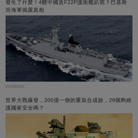
發生了什麼！4艘中國造F22P護衛艦趴窩？巴基斯
坦海軍揭露真相
2024/05/21
世界大戰爆發，200億一個的重裝合成旅，29個夠維
護國家安全嗎？