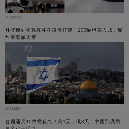
2024/05/21
拜登接到噩耗戰斗在凌晨打響！100輛坦克入城，爆
炸聲響徹天空
2024/05/21
各國運兵10萬需多久？美1天，俄3天，中國到底需
要多少天呢？