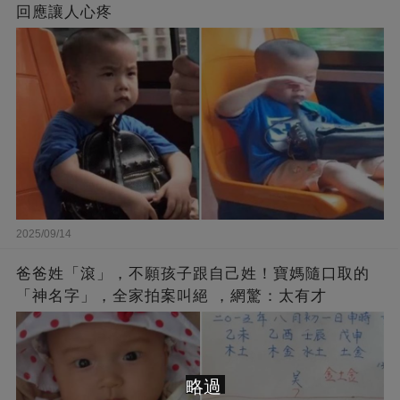
回應讓人心疼
2025/09/14
爸爸姓「滾」，不願孩子跟自己姓！寶媽隨口取的
「神名字」，全家拍案叫絕 ，網驚：太有才
略過