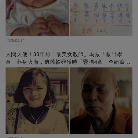
2025/09/14
人間天使！33年前「最美女教師」為救「救出學
童」葬身火海，遺骸被尋獲時「緊抱4童」全網淚
崩：真正的英雄不該被遺忘