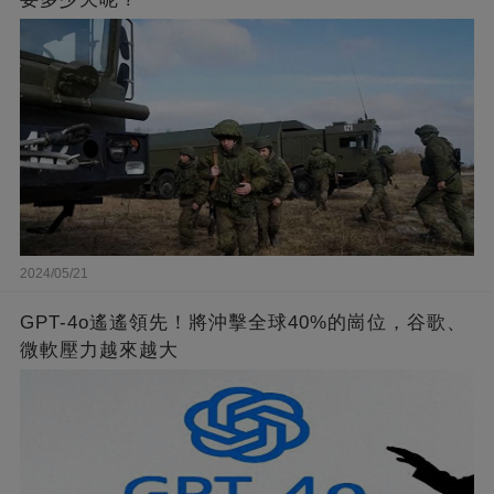
2024/05/21
GPT-4o遙遙領先！將沖擊全球40%的崗位，谷歌、
微軟壓力越來越大