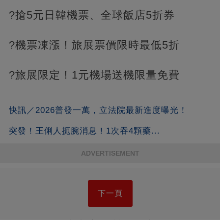
?搶5元日韓機票、全球飯店5折券
?機票凍漲！旅展票價限時最低5折
?旅展限定！1元機場送機限量免費
快訊／2026普發一萬，立法院最新進度曝光！
突發！王俐人扼腕消息！1次吞4顆藥...
ADVERTISEMENT
下一頁