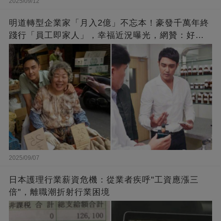
2025/09/12
明道轉型企業家「月入2億」不忘本！豪發千萬年終
踐行「員工即家人」，幸福近況曝光，網贊：好老
闆的福報
2025/09/07
日本護理行業薪資危機：從業者疾呼"工資應漲三
倍"，離職潮折射行業困境