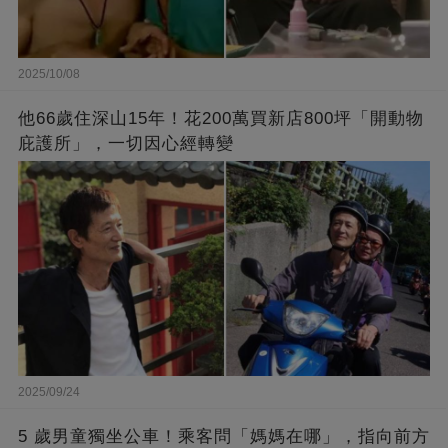
2025/10/08
他66歲住深山15年！花200萬買新店800坪「開動物
庇護所」，一切因心經轉變
2025/09/24
5 歲男童獨坐公車！乘客問「媽媽在哪」，指向前方