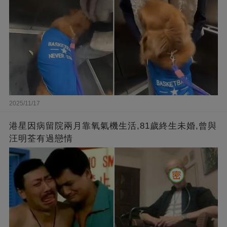
2025/11/17
港星因病留院兩月靠氧氣機生活,81歲終生未婚,曾與
汪明荃有過戀情