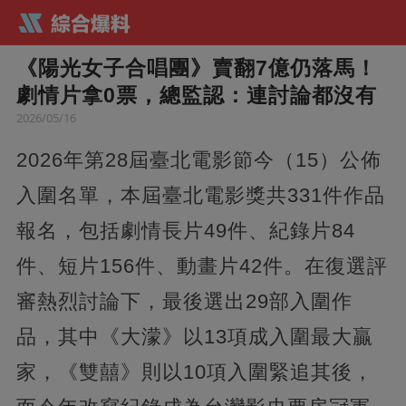
《陽光女子合唱團》賣翻7億仍落馬！
劇情片拿0票，總監認：連討論都沒有
2026/05/16
2026年第28屆臺北電影節今（15）公佈
入圍名單，本屆臺北電影獎共331件作品
報名，包括劇情長片49件、紀錄片84
件、短片156件、動畫片42件。在復選評
審熱烈討論下，最後選出29部入圍作
品，其中《大濛》以13項成入圍最大贏
家，《雙囍》則以10項入圍緊追其後，