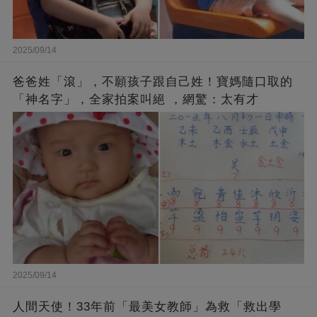
2025/09/14
爸爸姓「滾」，不願孩子跟自己姓！寶媽隨口取的
「神名字」，全家拍案叫絕 ，網驚：太有才
2025/09/14
人間天使！33年前「最美女教師」為救「救出學