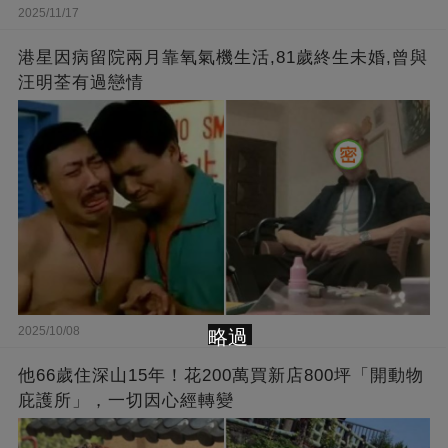
2025/11/17
港星因病留院兩月靠氧氣機生活,81歲終生未婚,曾與
汪明荃有過戀情
2025/10/08
略過
他66歲住深山15年！花200萬買新店800坪「開動物
庇護所」，一切因心經轉變