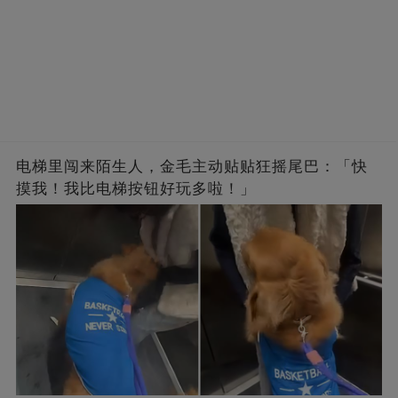
电梯里闯来陌生人，金毛主动贴贴狂摇尾巴：「快
摸我！我比电梯按钮好玩多啦！」