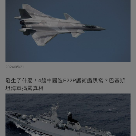
2024/05/21
發生了什麼！4艘中國造F22P護衛艦趴窩？巴基斯
坦海軍揭露真相