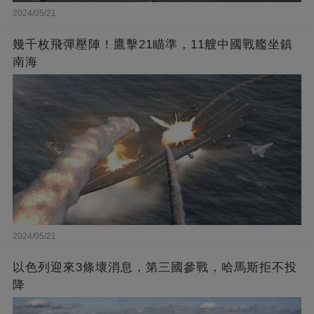
2024/05/21
幾千枚飛彈壓陣！鷹擊21瞄準，11艘中國戰艦坐鎮
南海
2024/05/21
以色列迎來3條壞消息，第三國參戰，哈馬斯拒不投
降