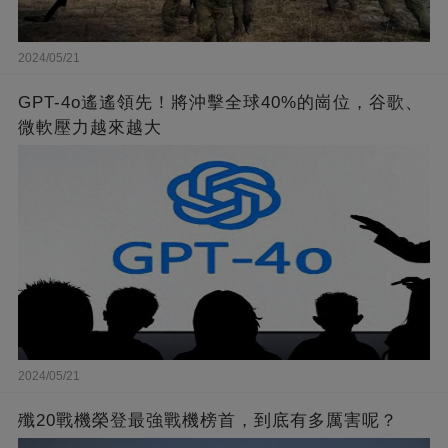
2024/05/21
GPT-4o遙遙領先！將沖擊全球40%的崗位，谷歌、
微軟壓力越來越大
2024/05/21
殲20戰機榮登最強戰機榜首，到底有多厲害呢？