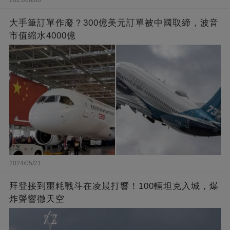
大手筆訂單作廢？300億美元訂單被中國取締，波音
市值縮水4000億
2024/05/21
拜登接到噩耗戰斗在凌晨打響！100輛坦克入城，爆
炸聲響徹天空