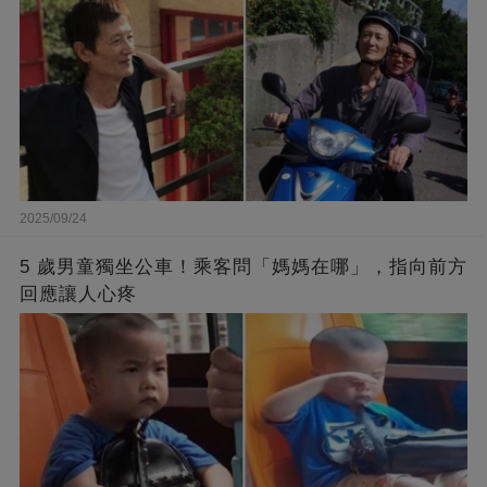
2025/09/24
5 歲男童獨坐公車！乘客問「媽媽在哪」，指向前方
回應讓人心疼