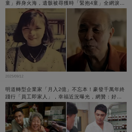
童」葬身火海，遺骸被尋獲時「緊抱4童」全網淚
崩：真正的英雄不該被遺忘
2025/09/12
明道轉型企業家「月入2億」不忘本！豪發千萬年終
踐行「員工即家人」，幸福近況曝光，網贊：好老
闆的福報