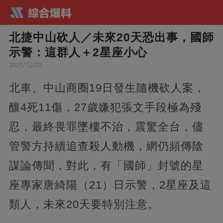
北捷中山砍人／未來20天恐出事，國師
示警：這群人＋2星座小心
2025/12/22
北車、中山商圈19日發生隨機砍人案，
釀4死11傷，27歲嫌犯張文手段極為殘
忍，最終畏罪墜樓不治，震驚全台，儘
管警方持續追查殺人動機，網仍頻傳陰
謀論傳聞，對此，有「國師」封號的星
座專家唐綺陽（21）日示警，2星座及這
類人，未來20天要特別注意。