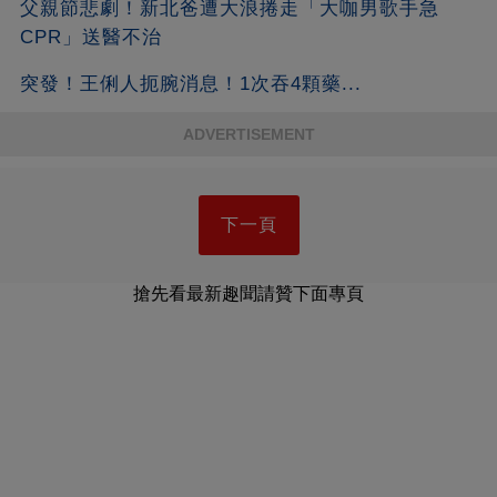
父親節悲劇！新北爸遭大浪捲走「大咖男歌手急
CPR」送醫不治
突發！王俐人扼腕消息！1次吞4顆藥...
ADVERTISEMENT
下一頁
搶先看最新趣聞請贊下面專頁