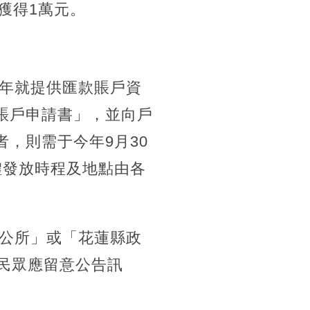
可獲得1萬元。
年就提供匯款賬戶資
賬戶申請書」，並向戶
，則需于今年9月30
體發放時程及地點由各
公所」或「花蓮縣政
調，民眾應留意公告訊