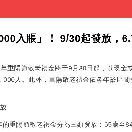
000入賬」！ 9/30起發放，6
4年重陽節敬老禮金將于9月30日起，以現金
，000人。此外，重陽敬老禮金依各年齡區
。
發放
的重陽節敬老禮金分為三類發放：65歲至84歲