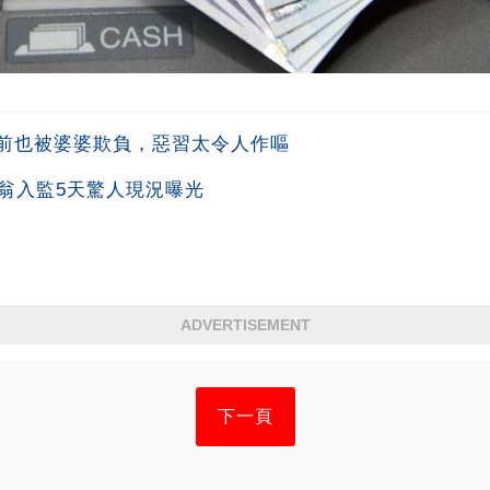
前也被婆婆欺負，惡習太令人作嘔
翁入監5天驚人現況曝光
ADVERTISEMENT
下一頁