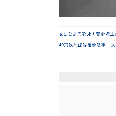
被公公亂刀砍死！苦命媳生
40刀砍死媳婦後像沒事！張