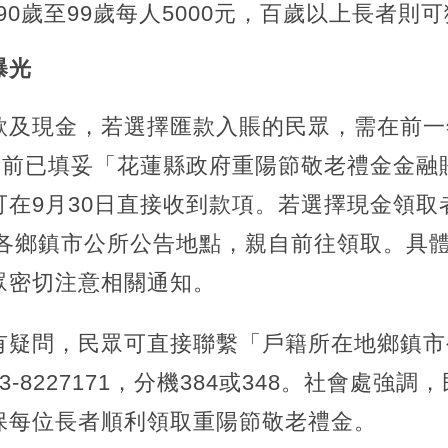
，90歲至99歲每人5000元，百歲以上長者則
曝光
款及現金，若選擇匯款入賬的民眾，需在前一
1日前已填妥「花蓮縣政府重陽節敬老禮金金融
在9月30日直接收到款項。若選擇現金領取者
依各鄉鎮市公所公告地點，親自前往領取。具
眾密切注意相關通知。
有疑問，民眾可直接聯繫「戶籍所在地鄉鎮市
-8227171，分機384或348。社會處強
保每位長者順利領取重陽節敬老禮金。