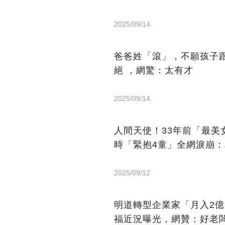
2025/09/14
爸爸姓「滾」，不願孩子
絕 ，網驚：太有才
2025/09/14
人間天使！33年前「最
時「緊抱4童」全網淚崩
2025/09/12
明道轉型企業家「月入2
福近況曝光，網贊：好老