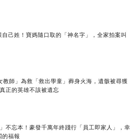
跟自己姓！寶媽隨口取的「神名字」，全家拍案叫
美女教師」為救「救出學童」葬身火海，遺骸被尋獲
：真正的英雄不該被遺忘
億」不忘本！豪發千萬年終踐行「員工即家人」，幸
闆的福報