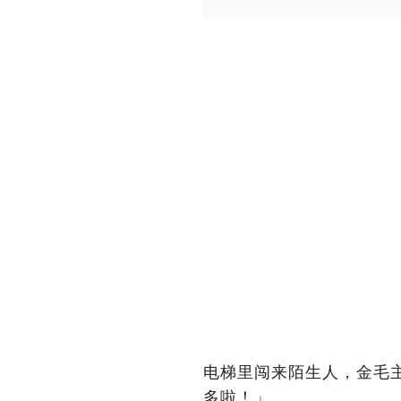
电梯里闯来陌生人，金毛
多啦！」