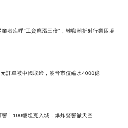
業者疾呼"工資應漲三倍"，離職潮折射行業困境
美元訂單被中國取締，波音市值縮水4000億
響！100輛坦克入城，爆炸聲響徹天空