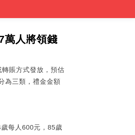
.7萬人將領錢
或轉賬方式發放，預估
間分為三類，禮金金額
每人600元，85歲