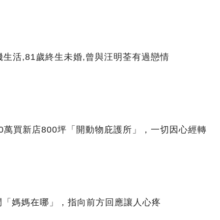
生活,81歲終生未婚,曾與汪明荃有過戀情
00萬買新店800坪「開動物庇護所」，一切因心經轉
問「媽媽在哪」，指向前方回應讓人心疼