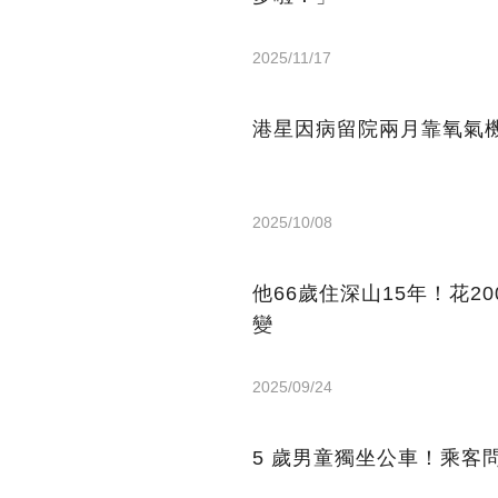
2025/11/17
港星因病留院兩月靠氧氣機
2025/10/08
他66歲住深山15年！花2
變
2025/09/24
5 歲男童獨坐公車！乘客