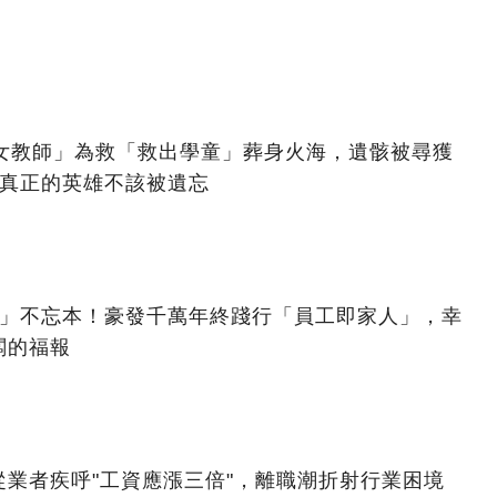
美女教師」為救「救出學童」葬身火海，遺骸被尋獲
：真正的英雄不該被遺忘
億」不忘本！豪發千萬年終踐行「員工即家人」，幸
闆的福報
業者疾呼"工資應漲三倍"，離職潮折射行業困境