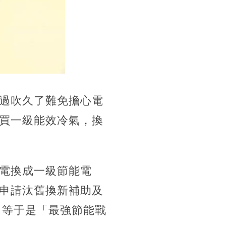
過吹久了難免擔心電
買一級能效冷氣，換
電換成一級節能電
申請汰舊換新補助及
，等于是「最強節能戰