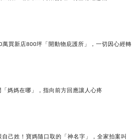
00萬買新店800坪「開動物庇護所」，一切因心經轉
問「媽媽在哪」，指向前方回應讓人心疼
跟自己姓！寶媽隨口取的「神名字」，全家拍案叫