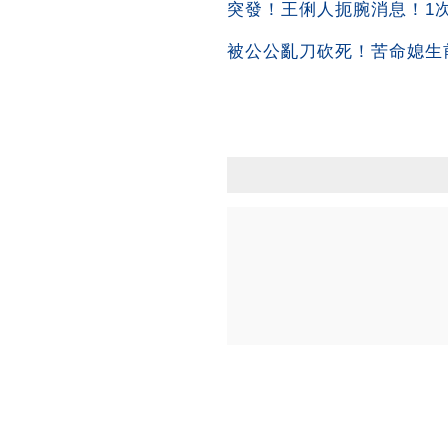
突發！王俐人扼腕消息！1次吞
被公公亂刀砍死！苦命媳生