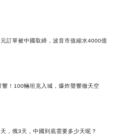
美元訂單被中國取締，波音市值縮水4000億
響！100輛坦克入城，爆炸聲響徹天空
1天，俄3天，中國到底需要多少天呢？