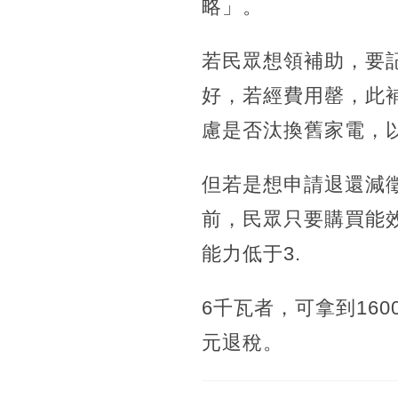
略」。
若民眾想領補助，要記
好，若經費用罄，此
慮是否汰換舊家電，
但若是想申請退還減徵
前，民眾只要購買能
能力低于3.
6千瓦者，可拿到16
元退稅。