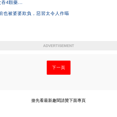
4顆藥...
前也被婆婆欺負，惡習太令人作嘔
ADVERTISEMENT
下一頁
搶先看最新趣聞請贊下面專頁