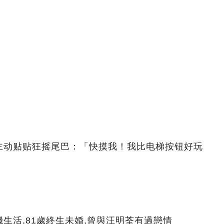
主动贴贴狂摇尾巴：「快摸我！我比电梯按钮好玩
生活,81歲終生未婚,曾與汪明荃有過戀情