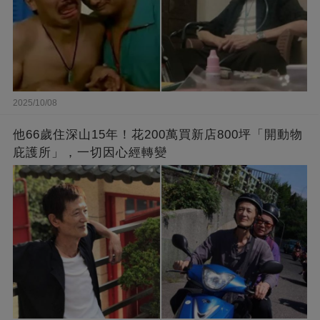
2025/10/08
他66歲住深山15年！花200萬買新店800坪「開動物
庇護所」，一切因心經轉變