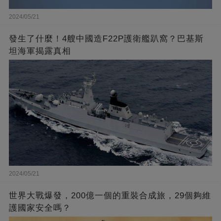
2024/05/21
發生了什麼！4艘中國造F22P護衛艦趴窩？巴基斯
坦海軍揭露真相
2024/05/21
世界大戰爆發，200億一個的重裝合成旅，29個夠維
護國家安全嗎？