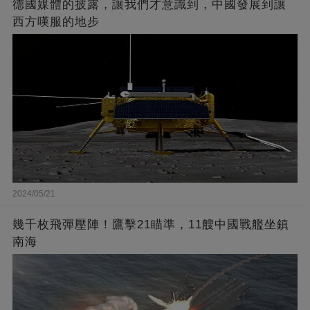
德國媒體的披露，讓我們才意識到，中國發展到讓
西方嘆服的地步
2024/05/21
幾千枚飛彈壓陣！鷹擊21瞄準，11艘中國戰艦坐鎮
南海