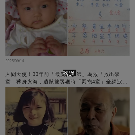
2025/09/14
略過
人間天使！33年前「最美女教師」為救「救出學
童」葬身火海，遺骸被尋獲時「緊抱4童」全網淚
崩：真正的英雄不該被遺忘