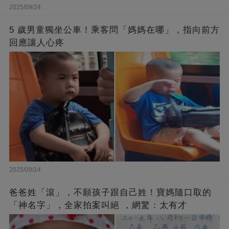
2025/09/24
5 歲男童獨坐公車！乘客問「媽媽在哪」，指向前方
回應讓人心疼
2025/09/14
爸爸姓「滾」，不願孩子跟自己姓！寶媽隨口取的
「神名字」，全家拍案叫絕 ，網驚：太有才