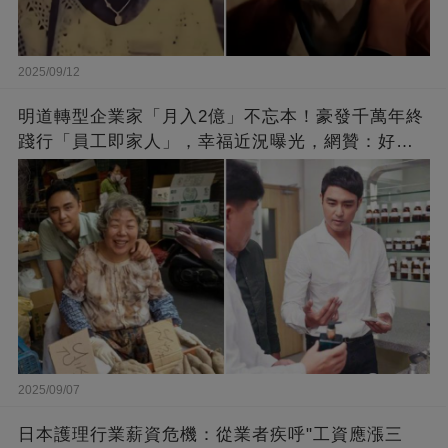
2025/09/12
明道轉型企業家「月入2億」不忘本！豪發千萬年終
踐行「員工即家人」，幸福近況曝光，網贊：好老
闆的福報
2025/09/07
日本護理行業薪資危機：從業者疾呼"工資應漲三