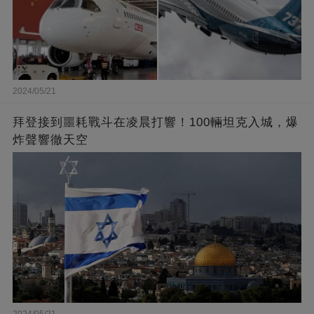
2024/05/21
拜登接到噩耗戰斗在凌晨打響！100輛坦克入城，爆
炸聲響徹天空