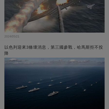
2024/05/21
以色列迎來3條壞消息，第三國參戰，哈馬斯拒不投
降