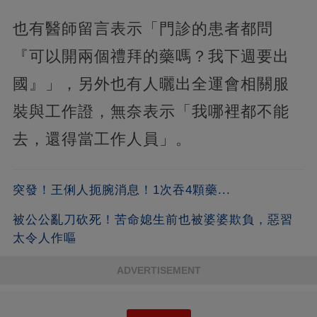
也有醫師留言表示「門診的患者都問
『可以開兩個禮拜的藥嗎？我下週要出
國』」，另外也有人曬出全運會相關服
裝與工作證，無奈表示「我哪裡都不能
去，還得當工作人員」。
突發！王俐人扼腕消息！1次吞4顆藥...
被公公亂刀砍死！苦命媳生前也被婆婆欺負，惡習
太令人作嘔
ADVERTISEMENT