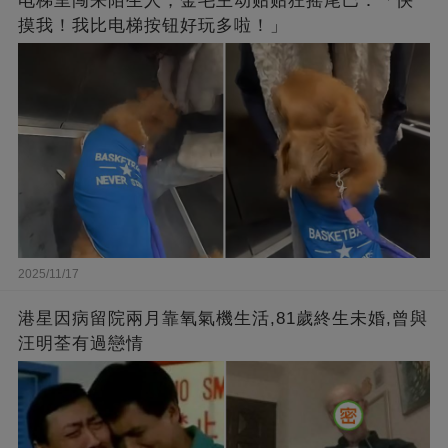
电梯里闯来陌生人，金毛主动贴贴狂摇尾巴：「快
摸我！我比电梯按钮好玩多啦！」
2025/11/17
港星因病留院兩月靠氧氣機生活,81歲終生未婚,曾與
汪明荃有過戀情