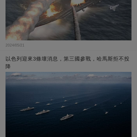
2024/05/21
以色列迎來3條壞消息，第三國參戰，哈馬斯拒不投
降