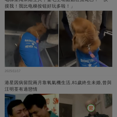
摸我！我比电梯按钮好玩多啦！」
2025/11/17
港星因病留院兩月靠氧氣機生活,81歲終生未婚,曾與
汪明荃有過戀情