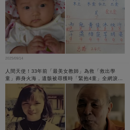
2025/09/14
人間天使！33年前「最美女教師」為救「救出學
童」葬身火海，遺骸被尋獲時「緊抱4童」全網淚
崩：真正的英雄不該被遺忘