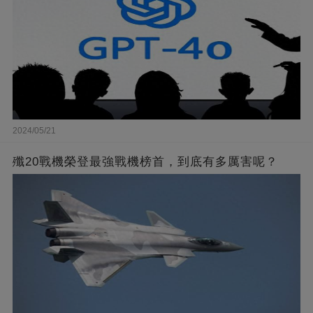
2024/05/21
殲20戰機榮登最強戰機榜首，到底有多厲害呢？