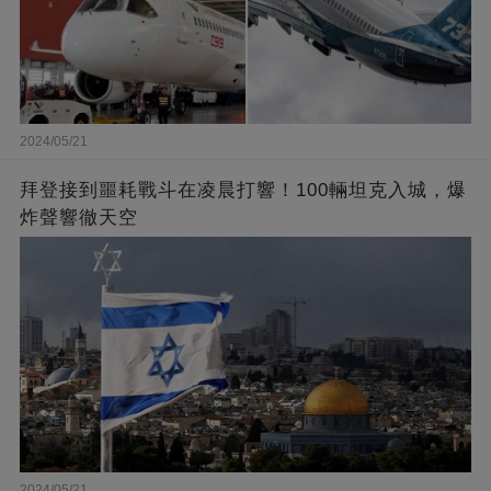
2024/05/21
拜登接到噩耗戰斗在凌晨打響！100輛坦克入城，爆
炸聲響徹天空
2024/05/21