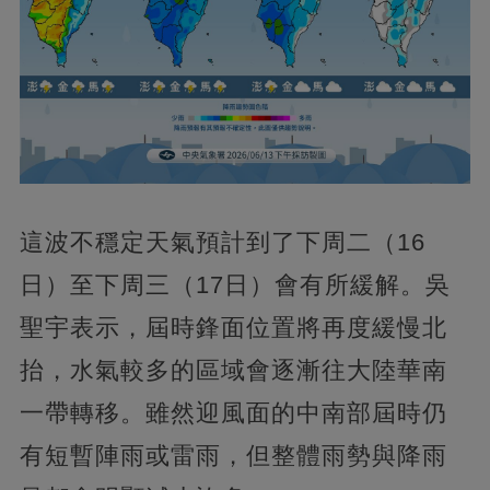
這波不穩定天氣預計到了下周二（16
日）至下周三（17日）會有所緩解。吳
聖宇表示，屆時鋒面位置將再度緩慢北
抬，水氣較多的區域會逐漸往大陸華南
一帶轉移。雖然迎風面的中南部屆時仍
有短暫陣雨或雷雨，但整體雨勢與降雨