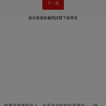
下一頁
搶先看最新趣聞請贊下面專頁
电梯里闯来陌生人，金毛主动贴贴狂摇尾巴：「快