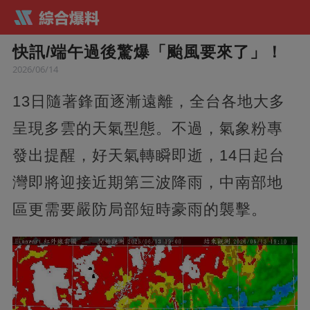
快訊/端午過後驚爆「颱風要來了」！
2026/06/14
13日隨著鋒面逐漸遠離，全台各地大多
呈現多雲的天氣型態。不過，氣象粉專
發出提醒，好天氣轉瞬即逝，14日起台
灣即將迎接近期第三波降雨，中南部地
區更需要嚴防局部短時豪雨的襲擊。