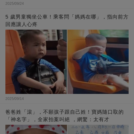
2025/09/24
5 歲男童獨坐公車！乘客問「媽媽在哪」，指向前方
回應讓人心疼
2025/09/14
爸爸姓「滾」，不願孩子跟自己姓！寶媽隨口取的
「神名字」，全家拍案叫絕 ，網驚：太有才