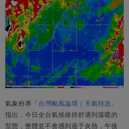
氣象粉專「
台灣颱風論壇｜天氣特急
」
指出，今日全台氣候維持舒適到溫暖的
型態，整體並不會感到過于炎熱，午後