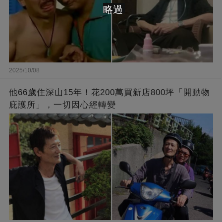
略過
2025/10/08
他66歲住深山15年！花200萬買新店800坪「開動物
庇護所」，一切因心經轉變