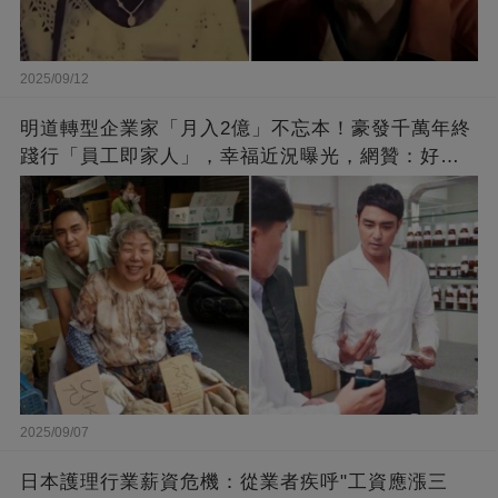
2025/09/12
明道轉型企業家「月入2億」不忘本！豪發千萬年終
踐行「員工即家人」，幸福近況曝光，網贊：好老
闆的福報
2025/09/07
日本護理行業薪資危機：從業者疾呼"工資應漲三