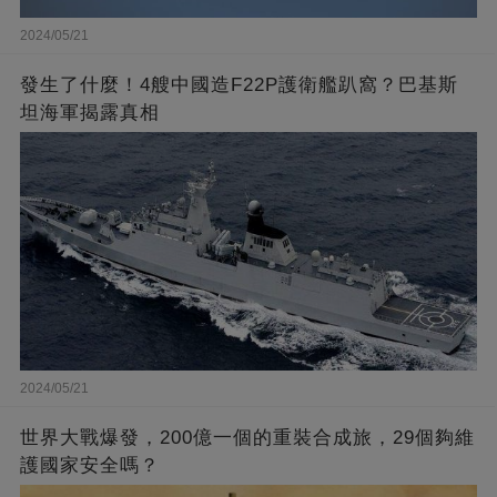
2024/05/21
發生了什麼！4艘中國造F22P護衛艦趴窩？巴基斯
坦海軍揭露真相
2024/05/21
世界大戰爆發，200億一個的重裝合成旅，29個夠維
護國家安全嗎？