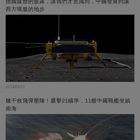
德國媒體的披露，讓我們才意識到，中國發展到讓
西方嘆服的地步
2024/05/21
幾千枚飛彈壓陣！鷹擊21瞄準，11艘中國戰艦坐鎮
南海