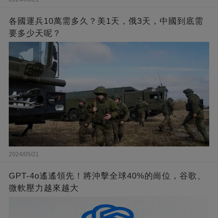
各國運兵10萬需多久？美1天，俄3天，中國到底需
要多少天呢？
2024/05/21
GPT-4o遙遙領先！將沖擊全球40%的崗位，谷歌、
微軟壓力越來越大