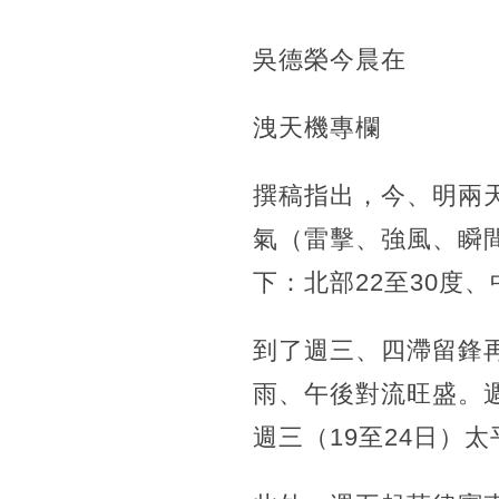
吳德榮今晨在
洩天機專欄
撰稿指出，今、明兩
氣（雷擊、強風、瞬
下：北部22至30度、
到了週三、四滯留鋒
雨、午後對流旺盛。
週三（19至24日）