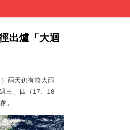
徑出爐「大迴
日）兩天仍有較大雨
三、四（17、18
跡象。