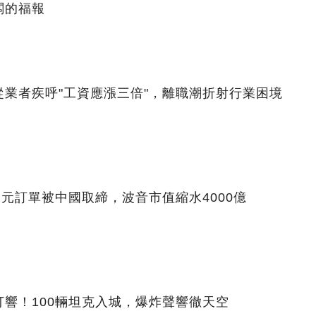
闆的福報
業者疾呼"工資應漲三倍"，離職潮折射行業困境
美元訂單被中國取締，波音市值縮水4000億
響！100輛坦克入城，爆炸聲響徹天空