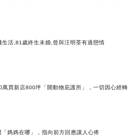
生活,81歲終生未婚,曾與汪明荃有過戀情
00萬買新店800坪「開動物庇護所」，一切因心經轉
問「媽媽在哪」，指向前方回應讓人心疼