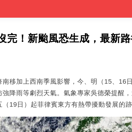
沒完！新颱風恐生成，最新路
南移加上西南季風影響，今、明（15、16
強降雨等劇烈天氣。氣象專家吳德榮提醒，週
五（19日）起菲律賓東方有熱帶擾動發展的