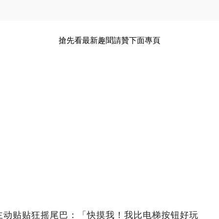
搶先看最新趣聞請贊下面專頁
主动贴贴狂摇尾巴：「快摸我！我比电梯按钮好玩