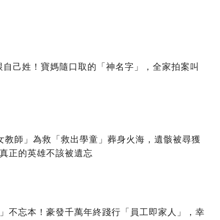
跟自己姓！寶媽隨口取的「神名字」，全家拍案叫
美女教師」為救「救出學童」葬身火海，遺骸被尋獲
：真正的英雄不該被遺忘
億」不忘本！豪發千萬年終踐行「員工即家人」，幸