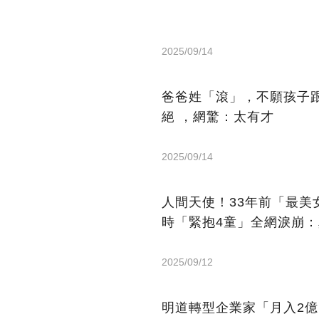
2025/09/14
爸爸姓「滾」，不願孩子
絕 ，網驚：太有才
2025/09/14
人間天使！33年前「最
時「緊抱4童」全網淚崩
2025/09/12
明道轉型企業家「月入2