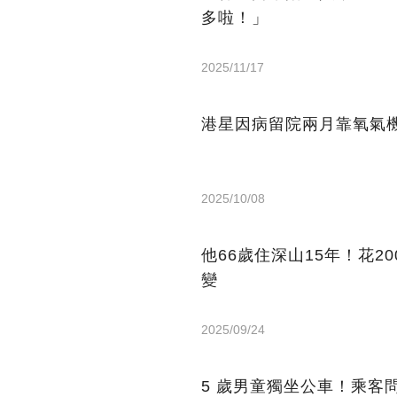
多啦！」
2025/11/17
港星因病留院兩月靠氧氣機
2025/10/08
他66歲住深山15年！花2
變
2025/09/24
5 歲男童獨坐公車！乘客