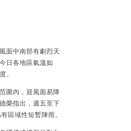
風面中南部有劇烈天
今日各地區氣溫如
4度。
范圍內，迎風面易降
德榮指出，週五至下
偶有區域性短暫陣雨。