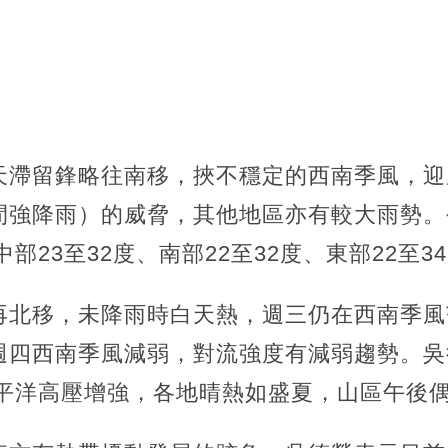
天滯留鋒略往南移，挾不穩定的西南季風，迎
間強降雨）的威脅，其他地區亦有較大雨勢。
中部23至32度、南部22至32度、東部22至3
再北移，未降雨時白天熱，週三仍在西南季風
週四西南季風減弱，對流強度有減弱趨勢。吳
太平洋高壓增強，各地晴熱如盛夏，山區午後