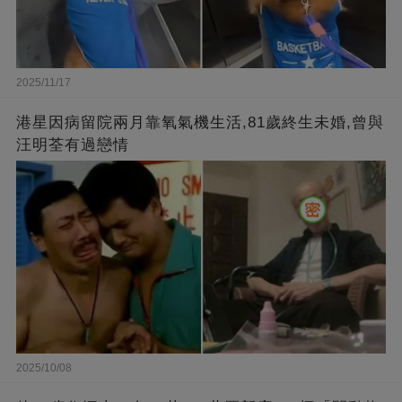
2025/11/17
港星因病留院兩月靠氧氣機生活,81歲終生未婚,曾與
汪明荃有過戀情
2025/10/08