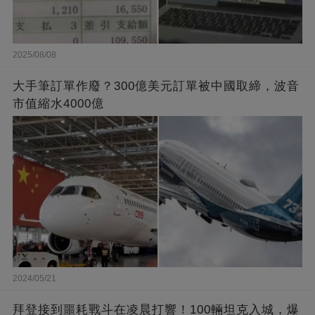
2025/08/08
大手筆訂單作廢？300億美元訂單被中國取締，波音
市值縮水4000億
2024/05/21
拜登接到噩耗戰斗在凌晨打響！100輛坦克入城，爆