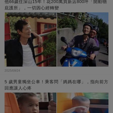
他66歲住深山15年！花200萬買新店800坪「開動物
庇護所」，一切因心經轉變
2025/09/24
5 歲男童獨坐公車！乘客問「媽媽在哪」，指向前方
回應讓人心疼