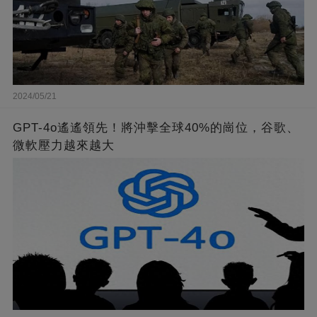
2024/05/21
GPT-4o遙遙領先！將沖擊全球40%的崗位，谷歌、
微軟壓力越來越大