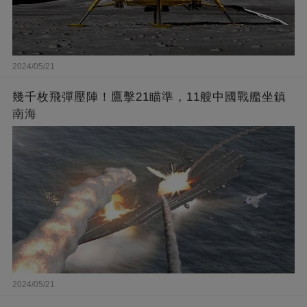
2024/05/21
幾千枚飛彈壓陣！鷹擊21瞄準，11艘中國戰艦坐鎮
南海
2024/05/21