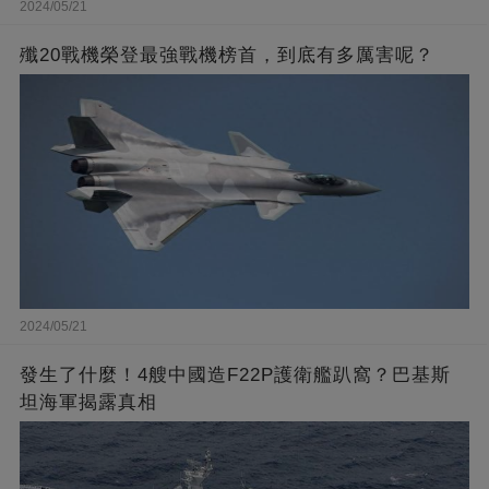
2024/05/21
殲20戰機榮登最強戰機榜首，到底有多厲害呢？
2024/05/21
發生了什麼！4艘中國造F22P護衛艦趴窩？巴基斯
坦海軍揭露真相