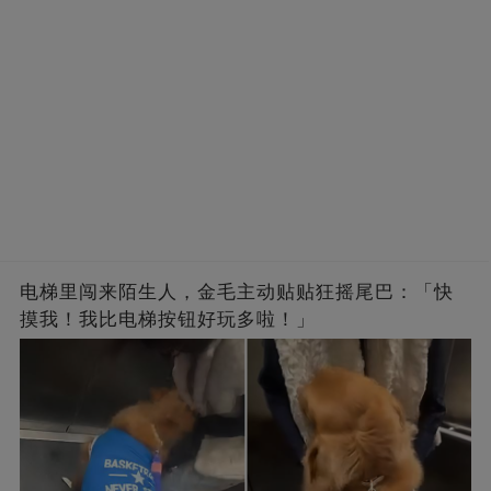
电梯里闯来陌生人，金毛主动贴贴狂摇尾巴：「快
摸我！我比电梯按钮好玩多啦！」