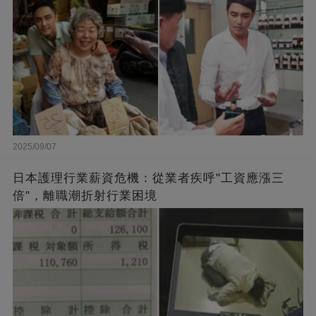
2025/09/07
日本護理行業薪資危機：從業者疾呼"工資應漲三
倍"，離職潮折射行業困境