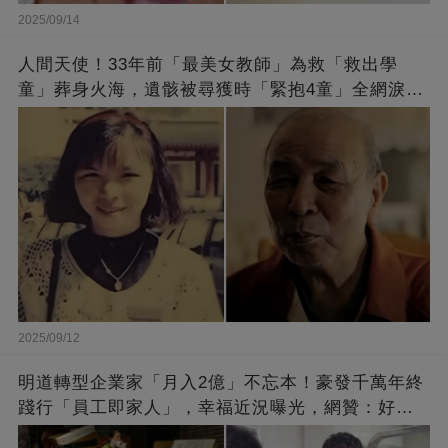
2025/09/14
人間天使！33年前「最美女教師」為救「救出學
童」葬身火海，遺骸被尋獲時「緊抱4童」全網淚
崩：真正的英雄不該被遺忘
2025/09/12
明道轉型企業家「月入2億」不忘本！豪發千萬年終
踐行「員工即家人」，幸福近況曝光，網贊：好老
闆的福報