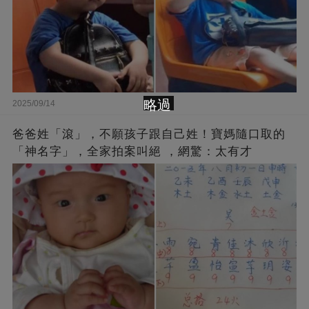
略過
2025/09/14
爸爸姓「滾」，不願孩子跟自己姓！寶媽隨口取的
「神名字」，全家拍案叫絕 ，網驚：太有才