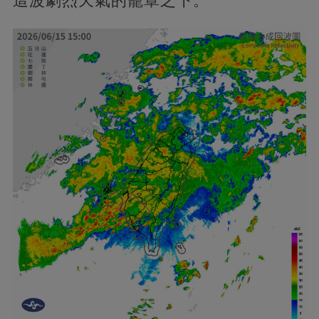
這波劇烈天氣的籠罩之下。