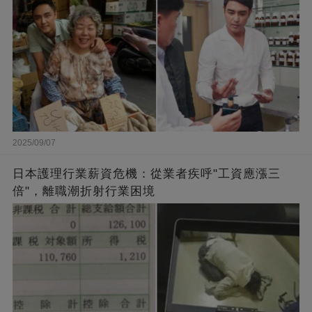
2025/09/07
日本護理行業薪資危機：從業者疾呼"工資應漲三
倍"，離職潮折射行業困境