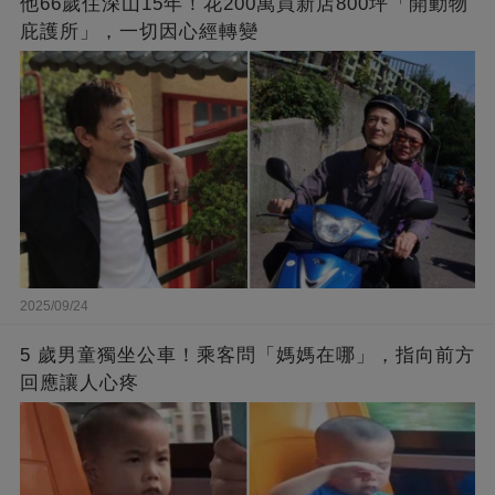
他66歲住深山15年！花200萬買新店800坪「開動物
庇護所」，一切因心經轉變
2025/09/24
5 歲男童獨坐公車！乘客問「媽媽在哪」，指向前方
回應讓人心疼