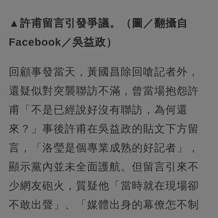
▲許甫留言引發爭議。（圖／翻攝自
Facebook／吳益政）
回顧事發當天，黃國昌除回嗆記者外，
還疑似對突襲聯訪不滿，曾當場抱怨許
甫「不是已經說好沒有聯訪，為何還
來？」事後許甫在吳益政的貼文下方留
言，「洛瑩是個專業成熟的好記者」，
顯示黨內並未全面護航。但留言引來不
少網友砲火，質疑他「當時就在現場卻
不敢出聲」、「媒體出身的幕僚怎不制