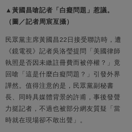
▲黃國昌嗆記者「白癡問題」惹議。
（圖／記者周宸亙攝）
民眾黨主席黃國昌22日接受聯訪時，遭
《鏡電視》記者吳洛瑩提問「美國律師
執照是否因未繳註冊費而被停權？」竟
回嗆「這是什麼白癡問題？」引發外界
譁然。值得注意的是，民眾黨副秘書
長、同時具媒體背景的許甫，事後發聲
力挺記者，不過也被部分網友質疑「當
時就在現場卻不敢出聲」。