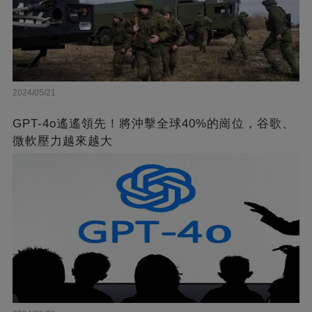
2024/05/21
GPT-4o遙遙領先！將沖擊全球40%的崗位，谷歌、
微軟壓力越來越大