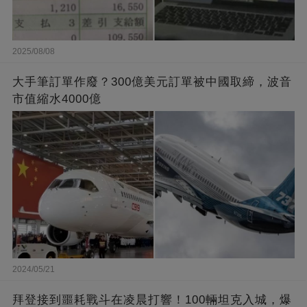
2025/08/08
大手筆訂單作廢？300億美元訂單被中國取締，波音
市值縮水4000億
2024/05/21
拜登接到噩耗戰斗在凌晨打響！100輛坦克入城，爆