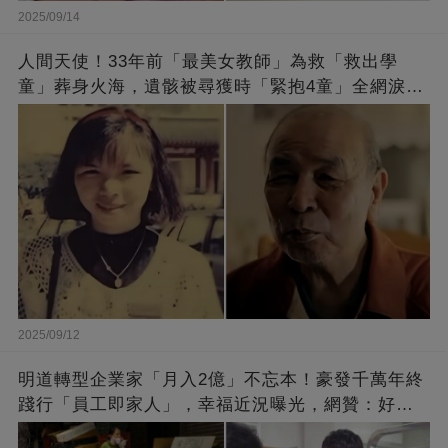
2025/09/14
人間天使！33年前「最美女教師」為救「救出學
童」葬身火海，遺骸被尋獲時「緊抱4童」全網淚
崩：真正的英雄不該被遺忘
2025/09/12
明道轉型企業家「月入2億」不忘本！豪發千萬年終
踐行「員工即家人」，幸福近況曝光，網贊：好老
闆的福報