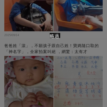
略過
2025/09/14
爸爸姓「滾」，不願孩子跟自己姓！寶媽隨口取的
「神名字」，全家拍案叫絕 ，網驚：太有才