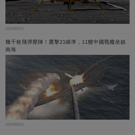
2024/05/21
幾千枚飛彈壓陣！鷹擊21瞄準，11艘中國戰艦坐鎮
南海
2024/05/21