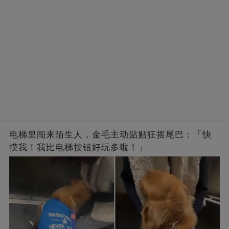
电梯里闯来陌生人，金毛主动贴贴狂摇尾巴：「快
摸我！我比电梯按钮好玩多啦！」