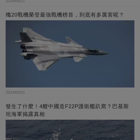
2024/05/21
殲20戰機榮登最強戰機榜首，到底有多厲害呢？
2024/05/21
發生了什麼！4艘中國造F22P護衛艦趴窩？巴基斯
坦海軍揭露真相