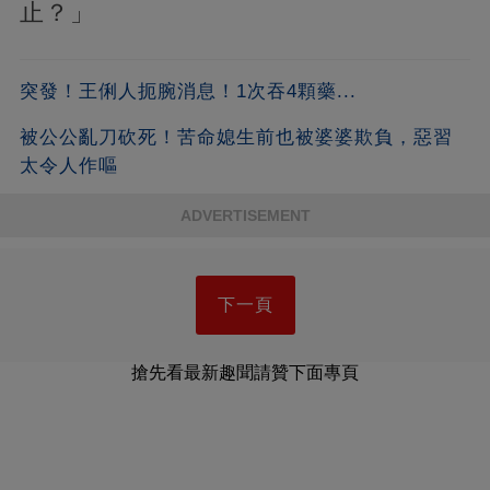
止？」
突發！王俐人扼腕消息！1次吞4顆藥...
被公公亂刀砍死！苦命媳生前也被婆婆欺負，惡習
太令人作嘔
ADVERTISEMENT
下一頁
搶先看最新趣聞請贊下面專頁