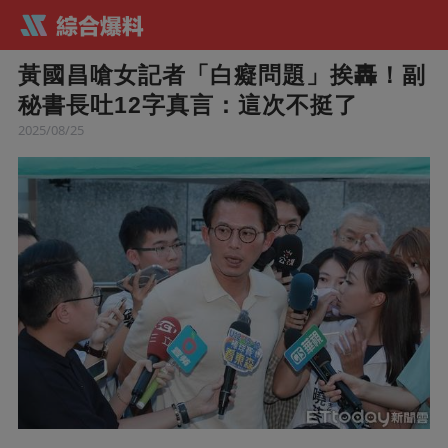
黃國昌嗆女記者「白癡問題」挨轟！副
秘書長吐12字真言：這次不挺了
2025/08/25