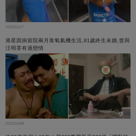
2025/11/17
港星因病留院兩月靠氧氣機生活,81歲終生未婚,曾與
汪明荃有過戀情
2025/10/08