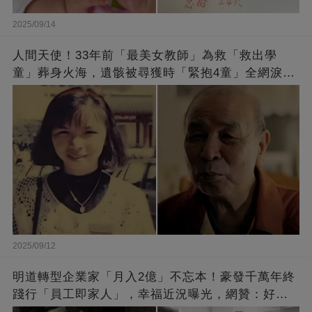
2025/09/14
人間天使！33年前「最美女教師」為救「救出學
童」葬身火海，遺骸被尋獲時「緊抱4童」全網淚
崩：真正的英雄不該被遺忘
2025/09/12
明道轉型企業家「月入2億」不忘本！豪發千萬年終
踐行「員工即家人」，幸福近況曝光，網贊：好老
闆的福報