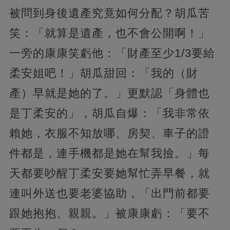
被問到身後遺產究竟如何分配？胡瓜苦
笑：「就算是遺產，也不會公開啊！」
一旁的康康笑虧他：「財產至少1/3要給
柔安姐吧！」胡瓜甜回：「我的（財
產）早就是她的了。」更默認「身體也
是丁柔安的」，胡瓜自爆：「我非常依
賴她，衣服不知放哪、房契、車子的證
件都是，連手機都是她在幫我撿。」每
天都要吵醒丁柔安要她幫忙弄早餐，就
連叫外送也要老婆協助，「出門前都要
跟她抱抱、親親。」被康康虧：「要不