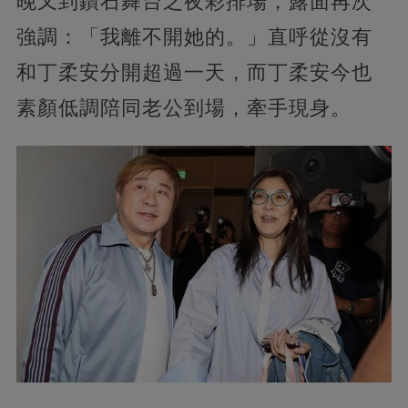
晚又到鑽石舞台之夜彩排場，露面再次
強調：「我離不開她的。」直呼從沒有
和丁柔安分開超過一天，而丁柔安今也
素顏低調陪同老公到場，牽手現身。