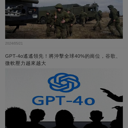
2024/05/21
GPT-4o遙遙領先！將沖擊全球40%的崗位，谷歌、
微軟壓力越來越大