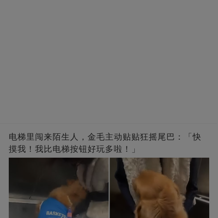
电梯里闯来陌生人，金毛主动贴贴狂摇尾巴：「快
摸我！我比电梯按钮好玩多啦！」