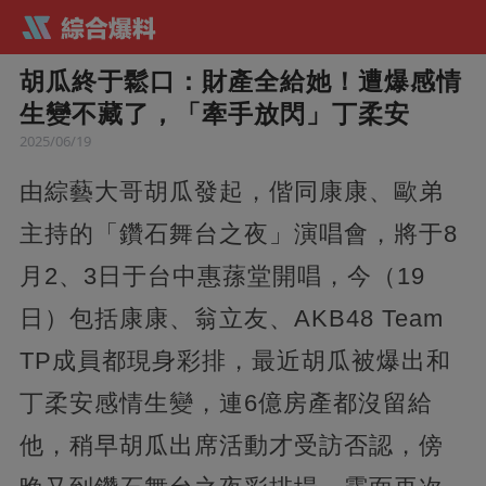
胡瓜終于鬆口：財產全給她！遭爆感情
生變不藏了，「牽手放閃」丁柔安
2025/06/19
由綜藝大哥胡瓜發起，偕同康康、歐弟
主持的「鑽石舞台之夜」演唱會，將于8
月2、3日于台中惠蓀堂開唱，今（19
日）包括康康、翁立友、AKB48 Team
TP成員都現身彩排，最近胡瓜被爆出和
丁柔安感情生變，連6億房產都沒留給
他，稍早胡瓜出席活動才受訪否認，傍