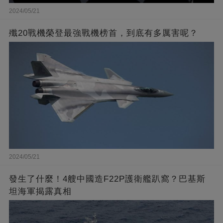
2024/05/21
殲20戰機榮登最強戰機榜首，到底有多厲害呢？
2024/05/21
發生了什麼！4艘中國造F22P護衛艦趴窩？巴基斯
坦海軍揭露真相