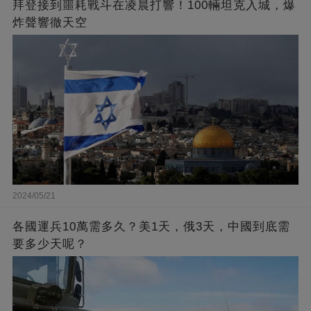
拜登接到噩耗戰斗在凌晨打響！100輛坦克入城，爆
炸聲響徹天空
2024/05/21
各國運兵10萬需多久？美1天，俄3天，中國到底需
要多少天呢？