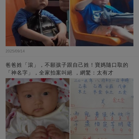
2025/09/14
爸爸姓「滾」，不願孩子跟自己姓！寶媽隨口取的
「神名字」，全家拍案叫絕 ，網驚：太有才