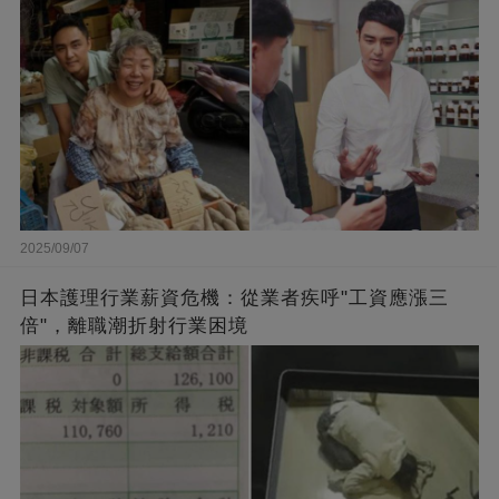
2025/09/07
日本護理行業薪資危機：從業者疾呼"工資應漲三
倍"，離職潮折射行業困境