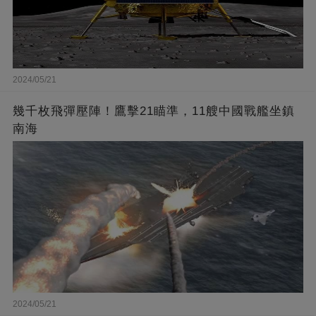
2024/05/21
幾千枚飛彈壓陣！鷹擊21瞄準，11艘中國戰艦坐鎮
南海
2024/05/21