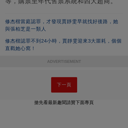
等，購票至年代售票系統和四大超商。
修杰楷當庭認罪，才發現賈靜雯早就找好後路，她
與張柏芝是一類人
修杰楷認罪不到24小時，賈靜雯迎來3大噩耗，個個
直戳她心窩！
ADVERTISEMENT
下一頁
搶先看最新趣聞請贊下面專頁