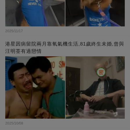
2025/11/17
港星因病留院兩月靠氧氣機生活,81歲終生未婚,曾與
汪明荃有過戀情
2025/10/08