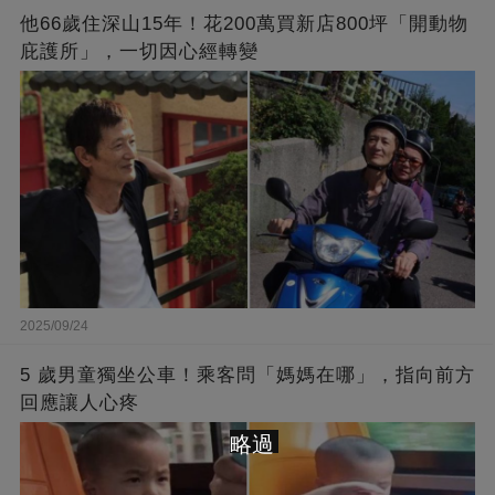
他66歲住深山15年！花200萬買新店800坪「開動物
庇護所」，一切因心經轉變
2025/09/24
5 歲男童獨坐公車！乘客問「媽媽在哪」，指向前方
回應讓人心疼
略過