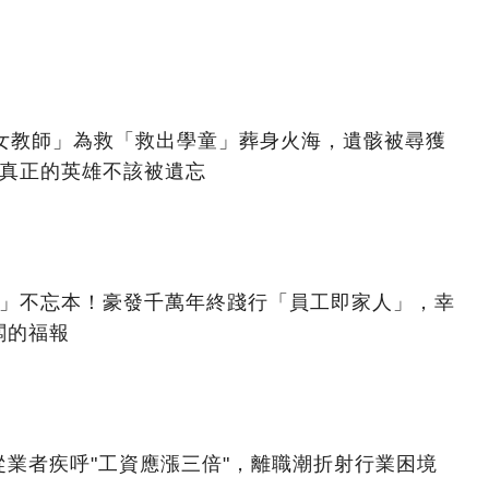
美女教師」為救「救出學童」葬身火海，遺骸被尋獲
：真正的英雄不該被遺忘
億」不忘本！豪發千萬年終踐行「員工即家人」，幸
闆的福報
業者疾呼"工資應漲三倍"，離職潮折射行業困境