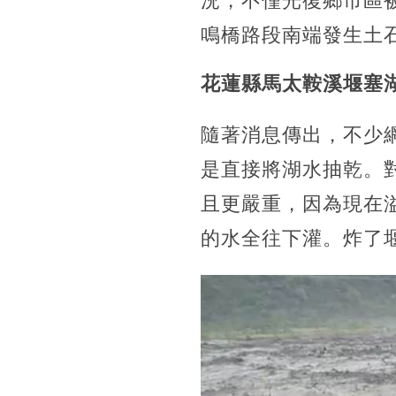
況，不僅光復鄉市區
鳴橋路段南端發生土
花蓮縣馬太鞍溪堰塞
隨著消息傳出，不少
是直接將湖水抽乾。
且更嚴重，因為現在
的水全往下灌。炸了