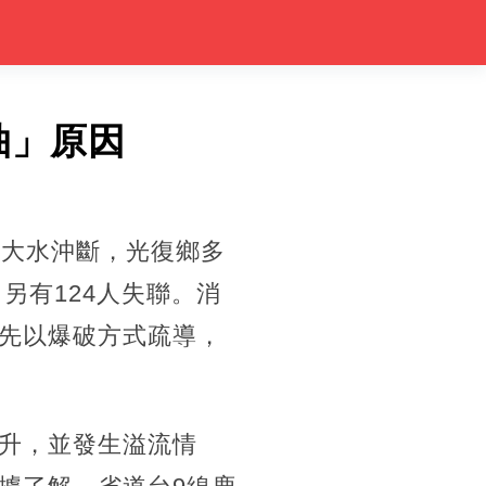
抽」原因
遭大水沖斷，光復鄉多
另有124人失聯。消
先以爆破方式疏導，
升，並發生溢流情