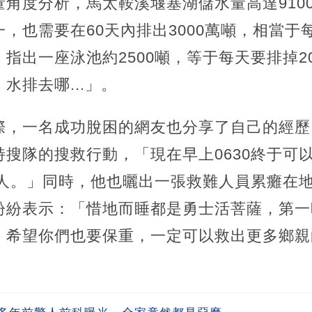
角度分析，馬太鞍溪堰塞湖儲水量高達910
，也需要在60天內排出3000萬噸，相當于
指出一座泳池約2500噸，等于每天要排掉2
水排去哪...」。
際，一名成功脫困的網友也分享了自己的經歷
搜隊的搜救行動，「現在早上0630終于可
救人。」同時，他也曬出一張救難人員累癱在
紛紛表示：「惜地而睡都是勇士活菩薩，第一
，希望你們也要保重，一定可以救出更多鄉親