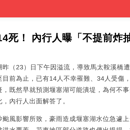
14死！ 內行人曝「不提前炸
湖昨（23）日下午因溢流，導致馬太鞍溪橋
目前為止，已有14人不幸罹難、34人受傷，
疑，既然早就預測堰塞湖可能潰堤，為何不事
此，內行人出面解答了。
沙颱風影響所致，豪雨造成堰塞湖水位急遽上