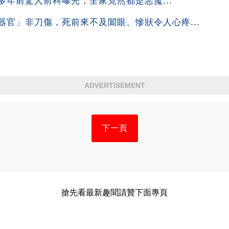
年前驚人前科曝光，全家竟然都是惡魔...
官」非刀傷，死前來不及闔眼、慘狀令人心疼...
ADVERTISEMENT
下一頁
搶先看最新趣聞請贊下面專頁