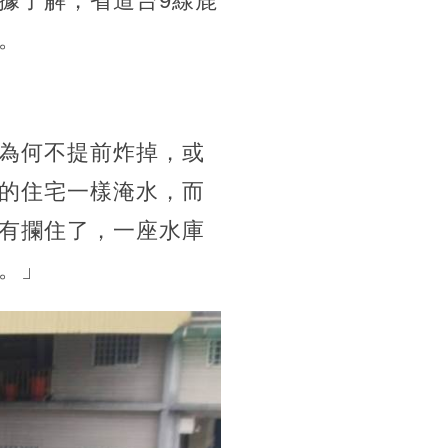
據了解，省道台9線鹿
。
為何不提前炸掉，或
的住宅一樣淹水，而
有攔住了，一座水庫
。」