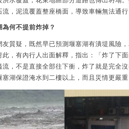
被洪水覆蓋，花東地區部分道路也傳出坍塌。
石流，泥流覆蓋整座橋面，導致車輛無法通行
湖為何不提前炸掉？
網友質疑，既然早已預測堰塞湖有潰堤風險，
對此，有內行人出面解釋，指出：「炸了下面
溢流，不是直接全部往下衝，炸了就是完全沒
堰塞湖保證淹水到二樓以上，而且災情更嚴重