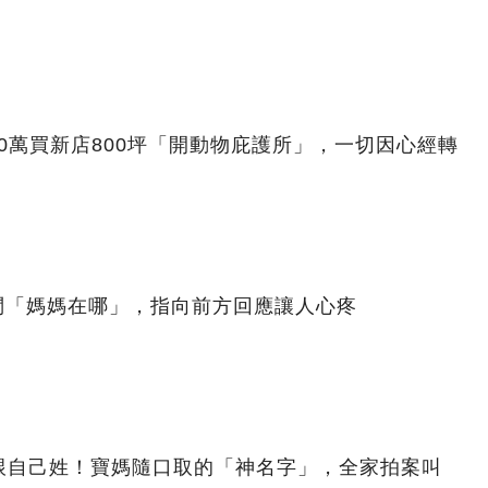
00萬買新店800坪「開動物庇護所」，一切因心經轉
問「媽媽在哪」，指向前方回應讓人心疼
跟自己姓！寶媽隨口取的「神名字」，全家拍案叫