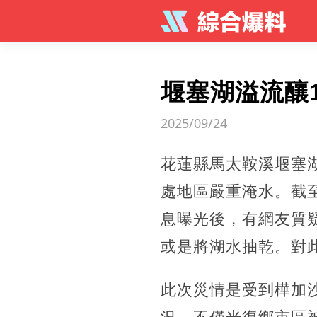
堰塞湖溢流釀
2025/09/24
花蓮縣馬太鞍溪堰塞
處地區嚴重淹水。截至
息曝光後，有網友質
或是將湖水抽乾。對
此次災情是受到樺加