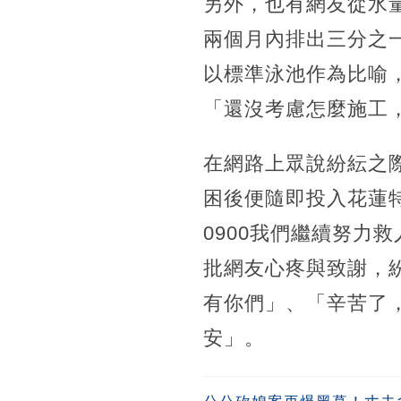
另外，也有網友從水量
兩個月內排出三分之一
以標準泳池作為比喻，
「還沒考慮怎麼施工，
在網路上眾說紛紜之
困後便隨即投入花蓮特
0900我們繼續努力
批網友心疼與致謝，
有你們」、「辛苦了
安」。