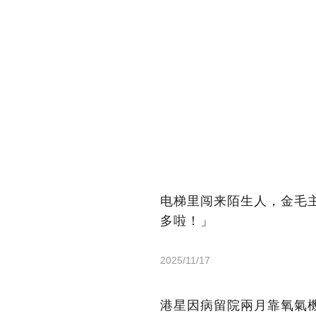
电梯里闯来陌生人，金毛
多啦！」
2025/11/17
港星因病留院兩月靠氧氣機