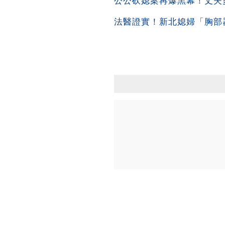
公公砍媳案再爆黑幕！丈夫多
法醫證實！新北媳婦「胸部器