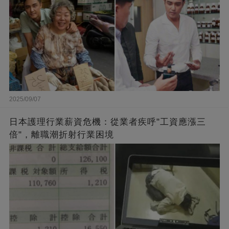
2025/09/07
日本護理行業薪資危機：從業者疾呼"工資應漲三
倍"，離職潮折射行業困境