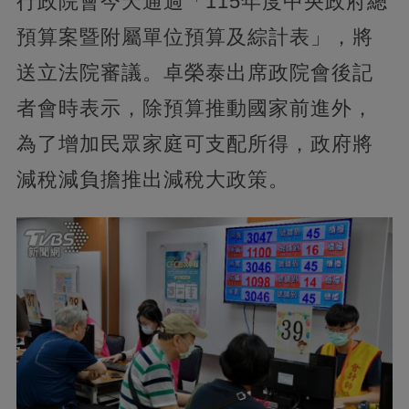
行政院會今天通過「115年度中央政府總
預算案暨附屬單位預算及綜計表」，將
送立法院審議。卓榮泰出席政院會後記
者會時表示，除預算推動國家前進外，
為了增加民眾家庭可支配所得，政府將
減稅減負擔推出減稅大政策。