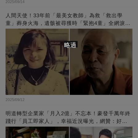
2025/09/14
人間天使！33年前「最美女教師」為救「救出學
童」葬身火海，遺骸被尋獲時「緊抱4童」全網淚
崩：真正的英雄不該被遺忘
略過
2025/09/12
明道轉型企業家「月入2億」不忘本！豪發千萬年終
踐行「員工即家人」，幸福近況曝光，網贊：好老
闆的福報