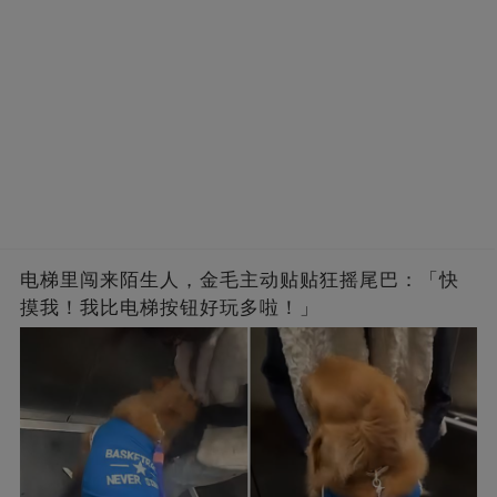
电梯里闯来陌生人，金毛主动贴贴狂摇尾巴：「快
摸我！我比电梯按钮好玩多啦！」