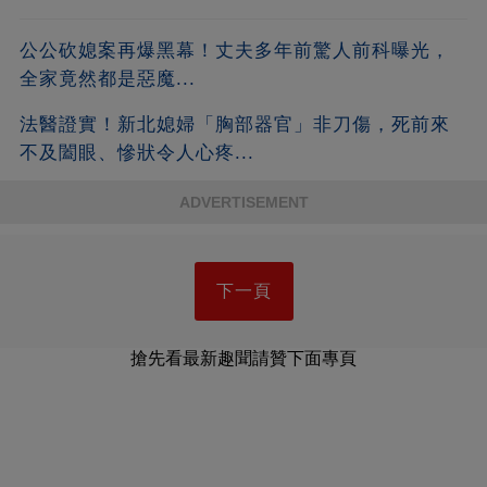
公公砍媳案再爆黑幕！丈夫多年前驚人前科曝光，
全家竟然都是惡魔...
法醫證實！新北媳婦「胸部器官」非刀傷，死前來
不及闔眼、慘狀令人心疼...
ADVERTISEMENT
下一頁
搶先看最新趣聞請贊下面專頁