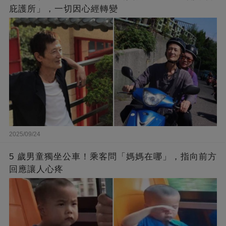
庇護所」，一切因心經轉變
2025/09/24
5 歲男童獨坐公車！乘客問「媽媽在哪」，指向前方
回應讓人心疼