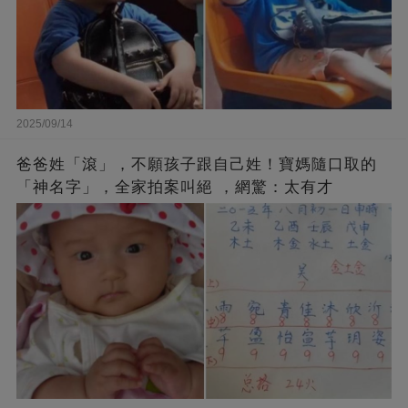
2025/09/14
爸爸姓「滾」，不願孩子跟自己姓！寶媽隨口取的
「神名字」，全家拍案叫絕 ，網驚：太有才