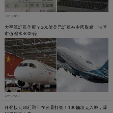
2025/08/08
大手筆訂單作廢？300億美元訂單被中國取締，波音
市值縮水4000億
2024/05/21
拜登接到噩耗戰斗在凌晨打響！100輛坦克入城，爆