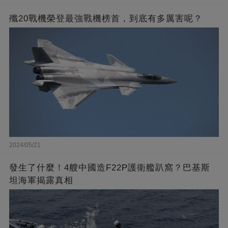
殲20戰機榮登最強戰機榜首，到底有多厲害呢？
2024/05/21
發生了什麼！4艘中國造F22P護衛艦趴窩？巴基斯
坦海軍揭露真相