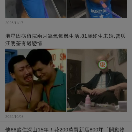
2025/11/17
港星因病留院兩月靠氧氣機生活,81歲終生未婚,曾與
汪明荃有過戀情
2025/10/08
他66歲住深山15年！花200萬買新店800坪「開動物