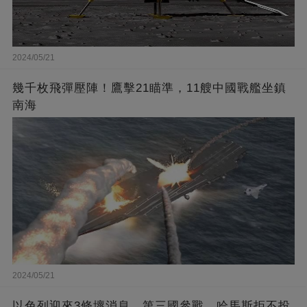
2024/05/21
幾千枚飛彈壓陣！鷹擊21瞄準，11艘中國戰艦坐鎮
南海
2024/05/21
以色列迎來3條壞消息，第三國參戰，哈馬斯拒不投