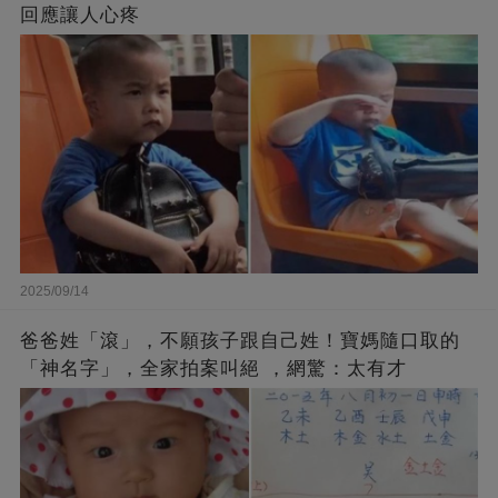
回應讓人心疼
2025/09/14
爸爸姓「滾」，不願孩子跟自己姓！寶媽隨口取的
「神名字」，全家拍案叫絕 ，網驚：太有才