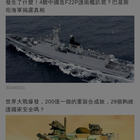
發生了什麼！4艘中國造F22P護衛艦趴窩？巴基斯
坦海軍揭露真相
2024/05/21
世界大戰爆發，200億一個的重裝合成旅，29個夠維
護國家安全嗎？