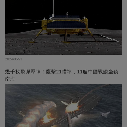
2024/05/21
幾千枚飛彈壓陣！鷹擊21瞄準，11艘中國戰艦坐鎮
南海