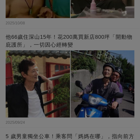
2025/10/08
他66歲住深山15年！花200萬買新店800坪「開動物
庇護所」，一切因心經轉變
2025/09/24
5 歲男童獨坐公車！乘客問「媽媽在哪」，指向前方