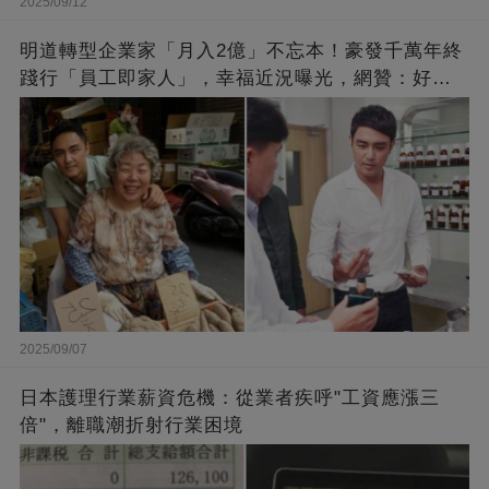
2025/09/12
明道轉型企業家「月入2億」不忘本！豪發千萬年終
踐行「員工即家人」，幸福近況曝光，網贊：好老
闆的福報
2025/09/07
日本護理行業薪資危機：從業者疾呼"工資應漲三
倍"，離職潮折射行業困境