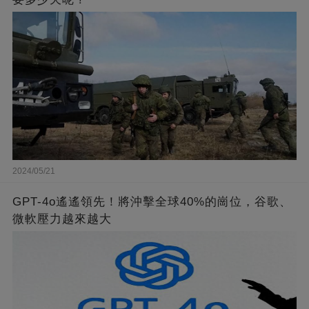
2024/05/21
GPT-4o遙遙領先！將沖擊全球40%的崗位，谷歌、
微軟壓力越來越大