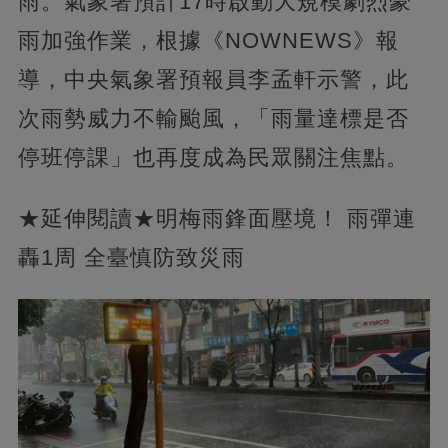
雨。氣象署預計17時啟動大規模劇烈豪
雨加強作業，根據《NOWNEWS》報
導，中央氣象署預報員李孟軒示警，此
次雨勢威力不輸颱風，「雨量達標是否
停班停課」也再度成為民眾關注焦點。
★延伸閱讀★明梅雨鋒面壓境！ 雨彈連
轟1周 全臺慎防致災雨