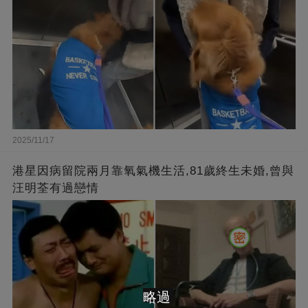
2025/11/17
港星因病留院兩月靠氧氣機生活,81歲終生未婚,曾與
汪明荃有過戀情
略過