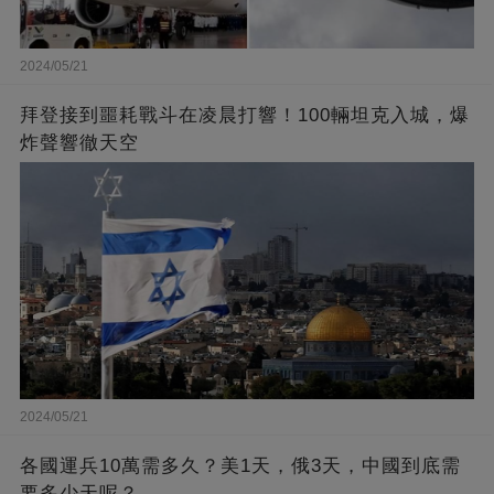
2024/05/21
拜登接到噩耗戰斗在凌晨打響！100輛坦克入城，爆
炸聲響徹天空
2024/05/21
各國運兵10萬需多久？美1天，俄3天，中國到底需
要多少天呢？