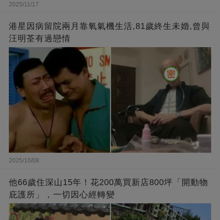
2025/11/17
港星因病留院兩月靠氧氣機生活,81歲終生未婚,曾與
汪明荃有過戀情
2025/10/08
他66歲住深山15年！花200萬買新店800坪「開動物
庇護所」，一切因心經轉變