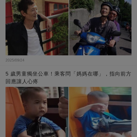
2025/09/24
5 歲男童獨坐公車！乘客問「媽媽在哪」，指向前方
回應讓人心疼