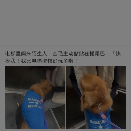
电梯里闯来陌生人，金毛主动贴贴狂摇尾巴：「快
摸我！我比电梯按钮好玩多啦！」