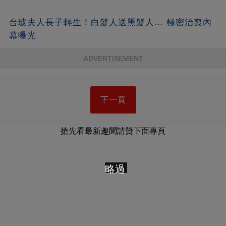
台玻夫人長子輕生！白髮人送黑髮人… 極密治喪內
幕曝光
ADVERTISEMENT
下一頁
搶先看最新趣聞請贊下面專頁
略過