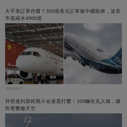
大手筆訂單作廢？300億美元訂單被中國取締，波音
市值縮水4000億
2024/05/21
拜登接到噩耗戰斗在凌晨打響！100輛坦克入城，爆
炸聲響徹天空