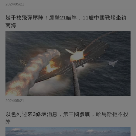
2024/05/21
幾千枚飛彈壓陣！鷹擊21瞄準，11艘中國戰艦坐鎮
南海
2024/05/21
以色列迎來3條壞消息，第三國參戰，哈馬斯拒不投
降