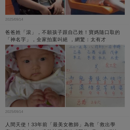
2025/09/14
爸爸姓「滾」，不願孩子跟自己姓！寶媽隨口取的
「神名字」，全家拍案叫絕 ，網驚：太有才
2025/09/14
人間天使！33年前「最美女教師」為救「救出學