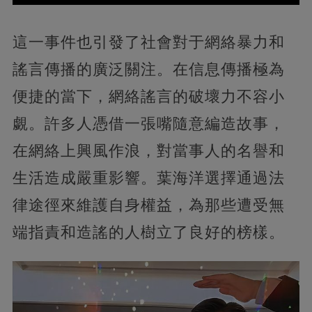
這一事件也引發了社會對于網絡暴力和
謠言傳播的廣泛關注。在信息傳播極為
便捷的當下，網絡謠言的破壞力不容小
覷。許多人憑借一張嘴隨意編造故事，
在網絡上興風作浪，對當事人的名譽和
生活造成嚴重影響。葉海洋選擇通過法
律途徑來維護自身權益，為那些遭受無
端指責和造謠的人樹立了良好的榜樣。