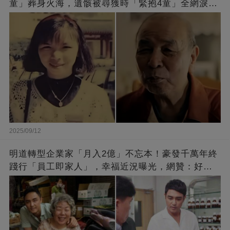
童」葬身火海，遺骸被尋獲時「緊抱4童」全網淚
崩：真正的英雄不該被遺忘
2025/09/12
明道轉型企業家「月入2億」不忘本！豪發千萬年終
踐行「員工即家人」，幸福近況曝光，網贊：好老
闆的福報