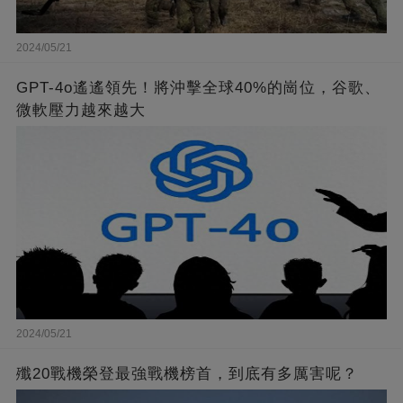
2024/05/21
GPT-4o遙遙領先！將沖擊全球40%的崗位，谷歌、
微軟壓力越來越大
2024/05/21
殲20戰機榮登最強戰機榜首，到底有多厲害呢？