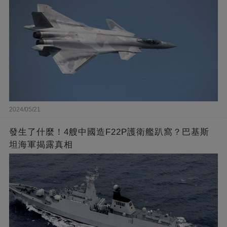
2024/05/21
發生了什麼！4艘中國造F22P護衛艦趴窩？巴基斯
坦海軍揭露真相