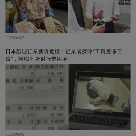
2025/09/07
日本護理行業薪資危機：從業者疾呼"工資應漲三
倍"，離職潮折射行業困境
2025/08/08