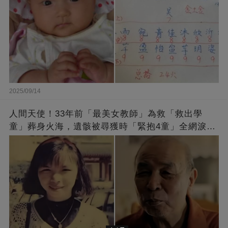
2025/09/14
人間天使！33年前「最美女教師」為救「救出學
童」葬身火海，遺骸被尋獲時「緊抱4童」全網淚
崩：真正的英雄不該被遺忘