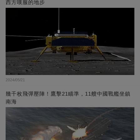
西方嘆服的地步
2024/05/21
幾千枚飛彈壓陣！鷹擊21瞄準，11艘中國戰艦坐鎮
南海