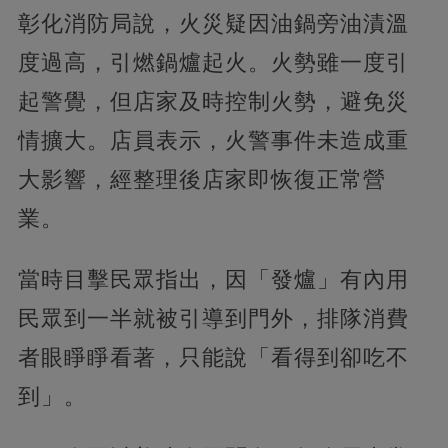
彰化消防局說，火災疑因油鍋旁油漬溫
度過高，引燃鍋爐起火。火勢雖一度引
起警覺，但店家及時控制火勢，避免災
情擴大。店員表示，火警事件未造成重
大影響，經整理後店家即恢復正常營
業。
當時目擊民眾指出，因「發爐」有內用
民眾到一半就被引導到門外，排隊消費
者眼睜睜看著，只能說「看得到卻吃不
到」。