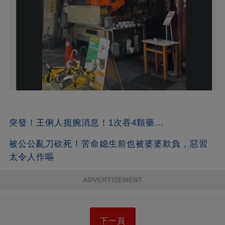
突發！王俐人扼腕消息！1次吞4顆藥...
被公公亂刀砍死！苦命媳生前也被婆婆欺負，惡習
太令人作嘔
ADVERTISEMENT
下一頁