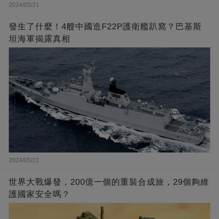
2024/05/21
發生了什麼！4艘中國造F22P護衛艦趴窩？巴基斯
坦海軍揭露真相
2024/05/21
世界大戰爆發，200億一個的重裝合成旅，29個夠維
護國家安全嗎？