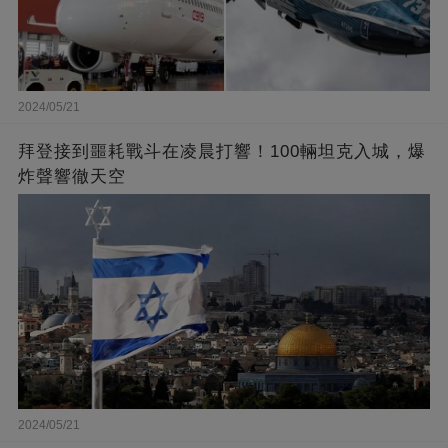
2024/05/21
拜登接到噩耗戰斗在凌晨打響！100輛坦克入城，爆
炸聲響徹天空
2024/05/21