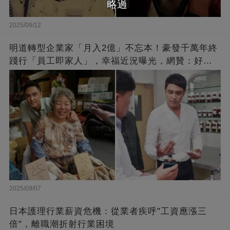
略過
2025/09/12
明道轉型企業家「月入2億」不忘本！豪發千萬年終
踐行「員工即家人」，幸福近況曝光，網贊：好老
闆的福報
2025/09/07
日本護理行業薪資危機：從業者疾呼"工資應漲三
倍"，離職潮折射行業困境