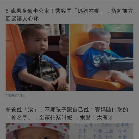
5 歲男童獨坐公車！乘客問「媽媽在哪」，指向前方
回應讓人心疼
2025/09/14
爸爸姓「滾」，不願孩子跟自己姓！寶媽隨口取的
「神名字」，全家拍案叫絕 ，網驚：太有才