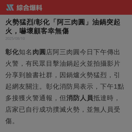
火勢猛烈/彰化「阿三肉圓」油鍋突起
火，嚇壞顧客幸無傷
2025/08/10
彰化
知名
肉圓
店阿三肉圓今日下午傳出
火警，有民眾目擊油鍋起火並拍攝影片
分享到臉書社群，因鍋爐火勢猛烈，引
起網友關注。彰化消防局表示，下午1點
多接獲火警通報，但
消防人員
抵達時，
店家已自行成功撲滅火勢，並無人員受
傷。