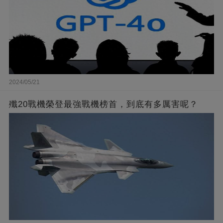
2024/05/21
殲20戰機榮登最強戰機榜首，到底有多厲害呢？