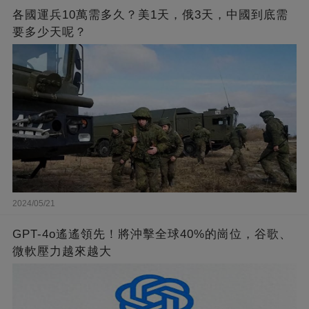
各國運兵10萬需多久？美1天，俄3天，中國到底需
要多少天呢？
2024/05/21
GPT-4o遙遙領先！將沖擊全球40%的崗位，谷歌、
微軟壓力越來越大