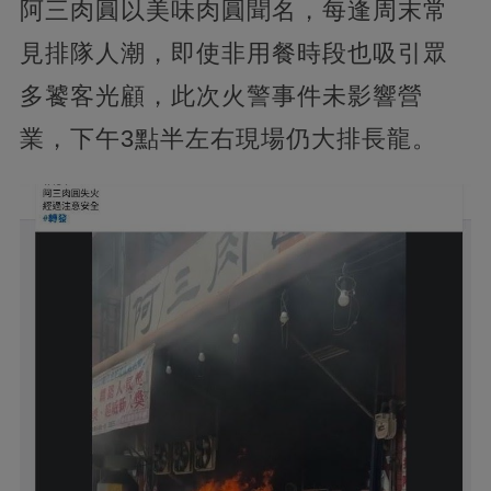
阿三肉圓以美味肉圓聞名，每逢周末常
見排隊人潮，即使非用餐時段也吸引眾
多饕客光顧，此次火警事件未影響營
業，下午3點半左右現場仍大排長龍。