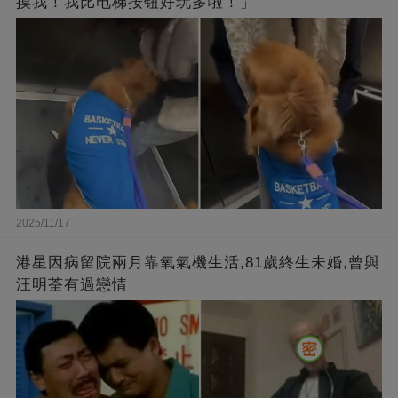
摸我！我比电梯按钮好玩多啦！」
2025/11/17
港星因病留院兩月靠氧氣機生活,81歲終生未婚,曾與
汪明荃有過戀情