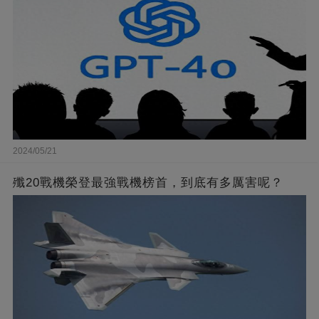
2024/05/21
殲20戰機榮登最強戰機榜首，到底有多厲害呢？