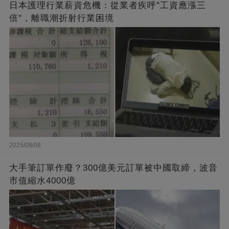
日本護理行業薪資危機：從業者疾呼"工資應漲三
倍"，離職潮折射行業困境
2025/08/08
大手筆訂單作廢？300億美元訂單被中國取締，波音
市值縮水4000億