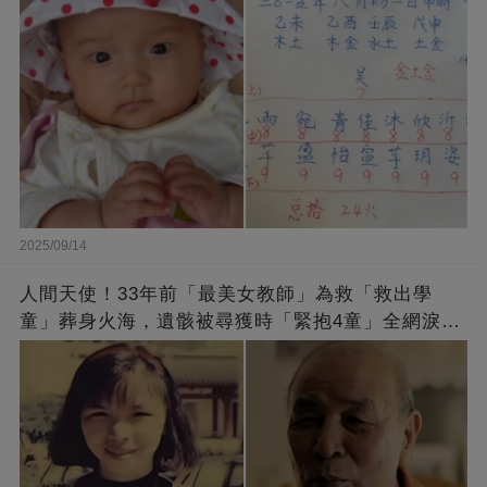
2025/09/14
人間天使！33年前「最美女教師」為救「救出學
童」葬身火海，遺骸被尋獲時「緊抱4童」全網淚
崩：真正的英雄不該被遺忘