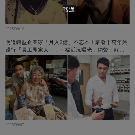
略過
2025/09/12
明道轉型企業家「月入2億」不忘本！豪發千萬年終
踐行「員工即家人」，幸福近況曝光，網贊：好老
闆的福報
2025/09/07