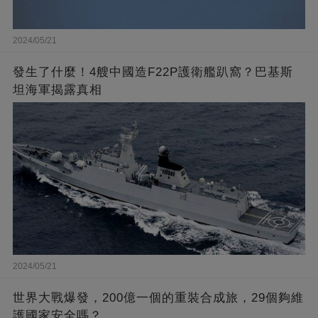
2024/05/21
發生了什麼！4艘中國造F22P護衛艦趴窩？巴基斯
坦海軍揭露真相
2024/05/21
世界大戰爆發，200億一個的重裝合成旅，29個夠維
護國家安全嗎？