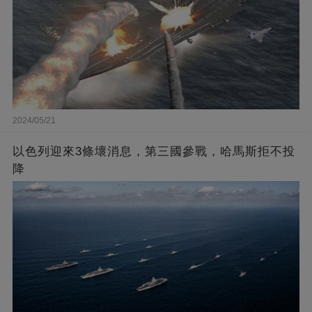
2024/05/21
以色列迎來3條壞消息，第三國參戰，哈馬斯拒不投
降