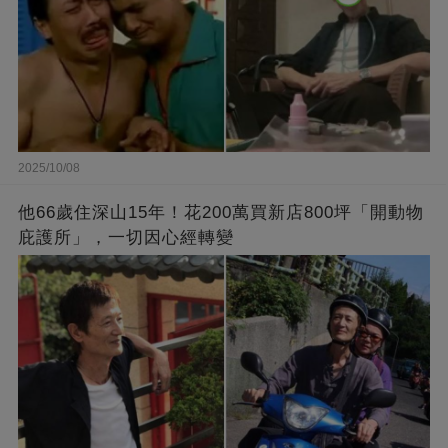
2025/10/08
他66歲住深山15年！花200萬買新店800坪「開動物
庇護所」，一切因心經轉變