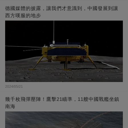
德國媒體的披露，讓我們才意識到，中國發展到讓
西方嘆服的地步
2024/05/21
幾千枚飛彈壓陣！鷹擊21瞄準，11艘中國戰艦坐鎮
南海