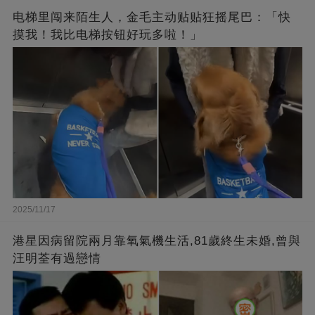
电梯里闯来陌生人，金毛主动贴贴狂摇尾巴：「快
摸我！我比电梯按钮好玩多啦！」
2025/11/17
港星因病留院兩月靠氧氣機生活,81歲終生未婚,曾與
汪明荃有過戀情