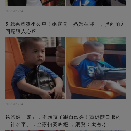
2025/09/24
5 歲男童獨坐公車！乘客問「媽媽在哪」，指向前方
回應讓人心疼
2025/09/14
爸爸姓「滾」，不願孩子跟自己姓！寶媽隨口取的
「神名字」，全家拍案叫絕 ，網驚：太有才