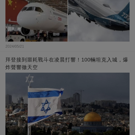
2024/05/21
拜登接到噩耗戰斗在凌晨打響！100輛坦克入城，爆
炸聲響徹天空