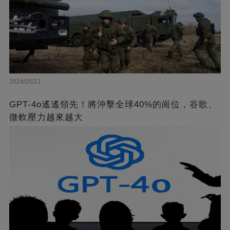
2024/05/21
GPT-4o遙遙領先！將沖擊全球40%的崗位，谷歌、
微軟壓力越來越大