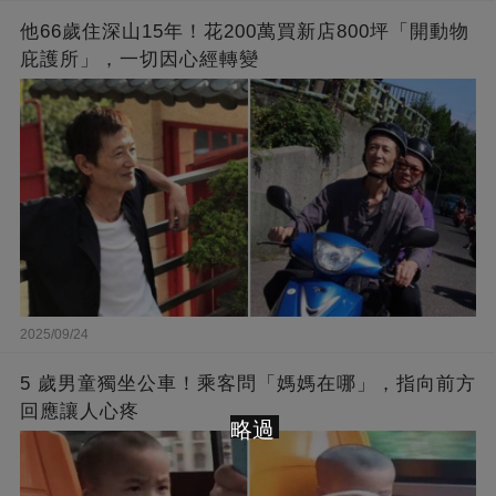
他66歲住深山15年！花200萬買新店800坪「開動物
庇護所」，一切因心經轉變
2025/09/24
5 歲男童獨坐公車！乘客問「媽媽在哪」，指向前方
回應讓人心疼
略過