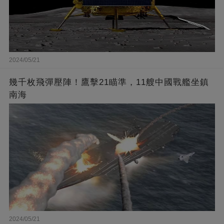
2024/05/21
幾千枚飛彈壓陣！鷹擊21瞄準，11艘中國戰艦坐鎮
南海
2024/05/21