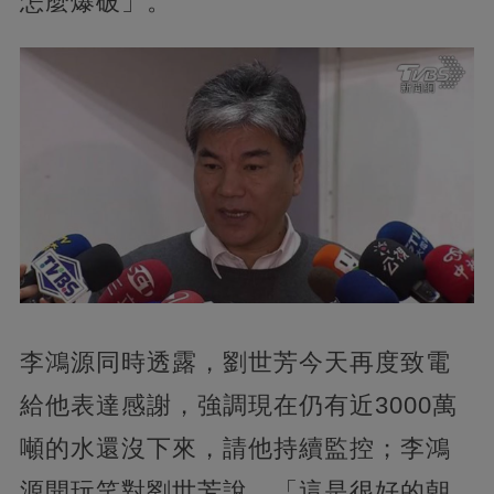
怎麼爆破」。
李鴻源同時透露，劉世芳今天再度致電
給他表達感謝，強調現在仍有近3000萬
噸的水還沒下來，請他持續監控；李鴻
源開玩笑對劉世芳說，「這是很好的朝