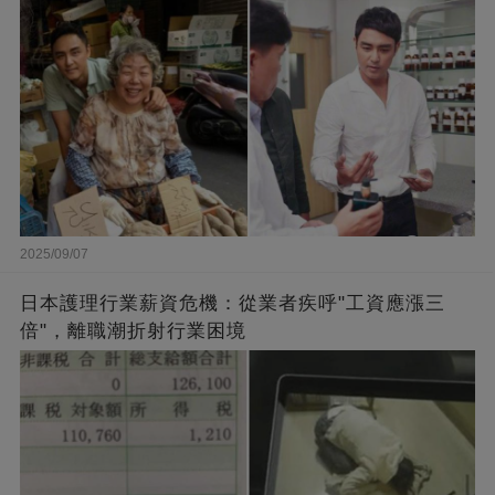
闆的福報
2025/09/07
日本護理行業薪資危機：從業者疾呼"工資應漲三
倍"，離職潮折射行業困境