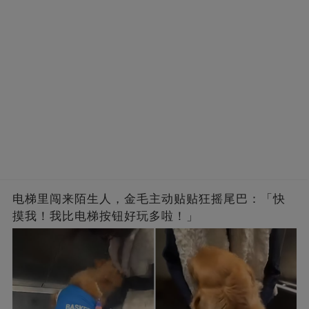
电梯里闯来陌生人，金毛主动贴贴狂摇尾巴：「快
摸我！我比电梯按钮好玩多啦！」