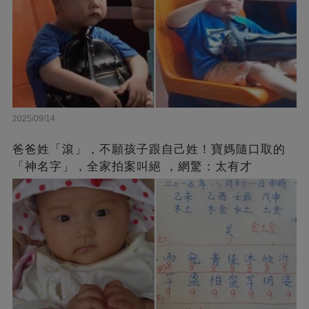
2025/09/14
爸爸姓「滾」，不願孩子跟自己姓！寶媽隨口取的
「神名字」，全家拍案叫絕 ，網驚：太有才