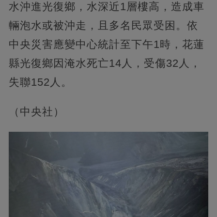
水沖進光復鄉，水深近1層樓高，造成車
輛泡水或被沖走，且多名民眾受困。依
中央災害應變中心統計至下午1時，花蓮
縣光復鄉因淹水死亡14人，受傷32人，
失聯152人。
（中央社）