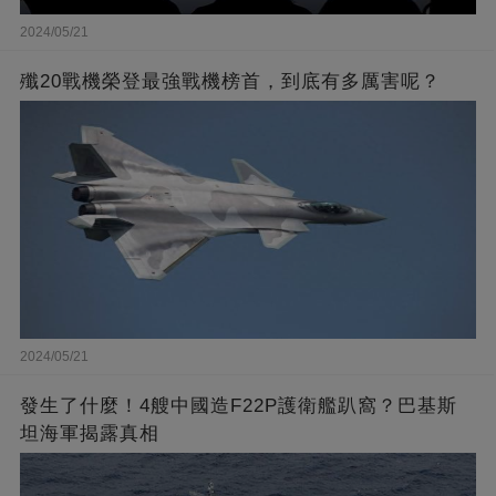
2024/05/21
殲20戰機榮登最強戰機榜首，到底有多厲害呢？
2024/05/21
發生了什麼！4艘中國造F22P護衛艦趴窩？巴基斯
坦海軍揭露真相