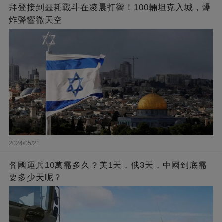
拜登接到噩耗戰斗在凌晨打響！100輛坦克入城，爆
炸聲響徹天空
2024/05/21
各國運兵10萬需多久？美1天，俄3天，中國到底需
要多少天呢？