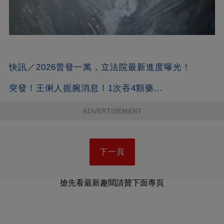
快訊／2026普發一萬，立法院最新進度曝光！
突發！王俐人扼腕消息！1次吞4顆藥...
ADVERTISEMENT
下一頁
搶先看最新趣聞請贊下面專頁