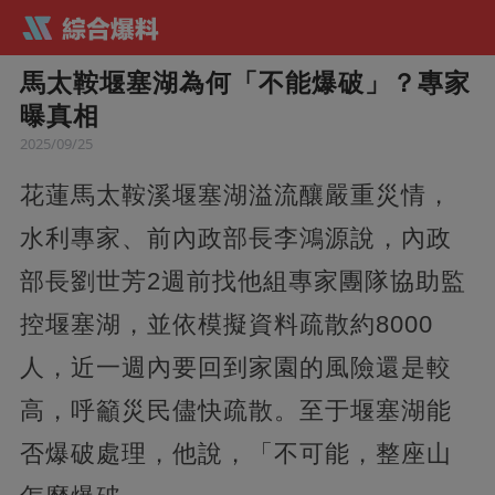
馬太鞍堰塞湖為何「不能爆破」？專家
曝真相
2025/09/25
花蓮馬太鞍溪堰塞湖溢流釀嚴重災情，
水利專家、前內政部長李鴻源說，內政
部長劉世芳2週前找他組專家團隊協助監
控堰塞湖，並依模擬資料疏散約8000
人，近一週內要回到家園的風險還是較
高，呼籲災民儘快疏散。至于堰塞湖能
否爆破處理，他說，「不可能，整座山