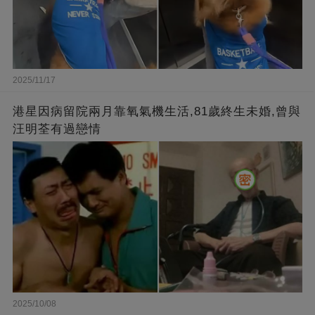
2025/11/17
港星因病留院兩月靠氧氣機生活,81歲終生未婚,曾與
汪明荃有過戀情
2025/10/08