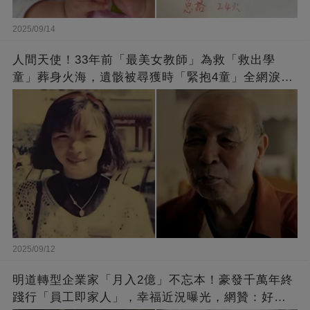
2025/09/14
人間天使！33年前「最美女教師」為救「救出學
童」葬身火海，遺骸被尋獲時「緊抱4童」全網淚
崩：真正的英雄不該被遺忘
2025/09/12
明道轉型企業家「月入2億」不忘本！豪發千萬年終
踐行「員工即家人」，幸福近況曝光，網贊：好老