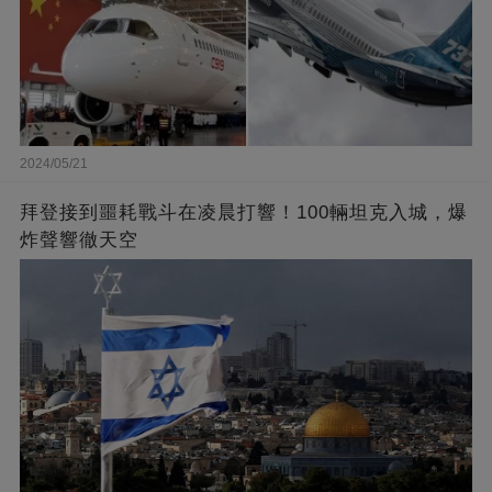
2024/05/21
拜登接到噩耗戰斗在凌晨打響！100輛坦克入城，爆
炸聲響徹天空