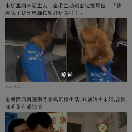
电梯里闯来陌生人，金毛主动贴贴狂摇尾巴：「快
摸我！我比电梯按钮好玩多啦！」
略過
2025/11/17
港星因病留院兩月靠氧氣機生活,81歲終生未婚,曾與
汪明荃有過戀情