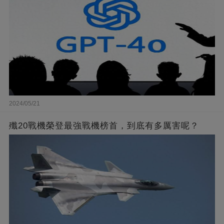
2024/05/21
殲20戰機榮登最強戰機榜首，到底有多厲害呢？