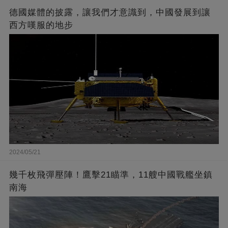
德國媒體的披露，讓我們才意識到，中國發展到讓
西方嘆服的地步
2024/05/21
幾千枚飛彈壓陣！鷹擊21瞄準，11艘中國戰艦坐鎮
南海