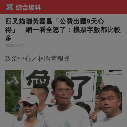
四叉貓曬黃國昌「公費出國9天心
得」 網一看全怒了：機票字數都比較
多
2025/08/27
政治中心／林昀萱報導