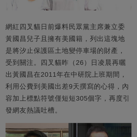
網紅四叉貓日前爆料民眾黨主席兼立委
黃國昌兒子且擁有美國籍，列出這塊地
是將汐止保護區土地變停車場的財產，
受到關注。四叉貓昨（26）日凌晨再曬
出黃國昌在2011年在中研院上班期間，
利用公費到美國出差9天撰寫的心得，內
容加上標點符號僅短短305個字，再度引
發網友熱議吐槽。