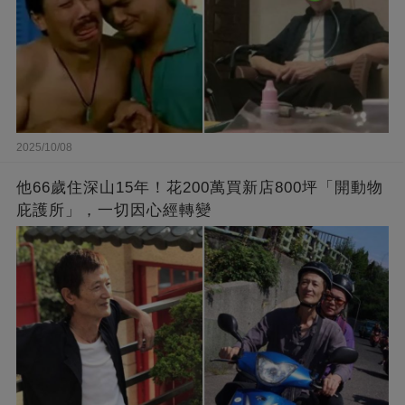
2025/10/08
他66歲住深山15年！花200萬買新店800坪「開動物
庇護所」，一切因心經轉變