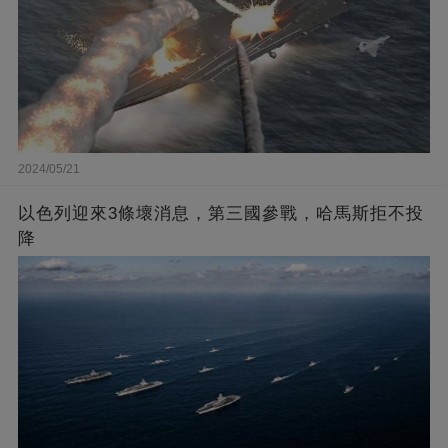
2024/05/21
以色列迎來3條壞消息，第三國參戰，哈馬斯拒不投
降