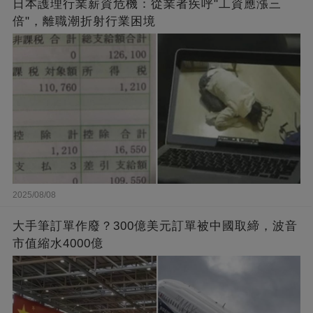
日本護理行業薪資危機：從業者疾呼"工資應漲三
倍"，離職潮折射行業困境
2025/08/08
大手筆訂單作廢？300億美元訂單被中國取締，波音
市值縮水4000億