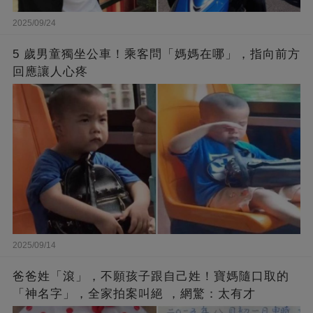
2025/09/24
5 歲男童獨坐公車！乘客問「媽媽在哪」，指向前方
回應讓人心疼
2025/09/14
爸爸姓「滾」，不願孩子跟自己姓！寶媽隨口取的
「神名字」，全家拍案叫絕 ，網驚：太有才