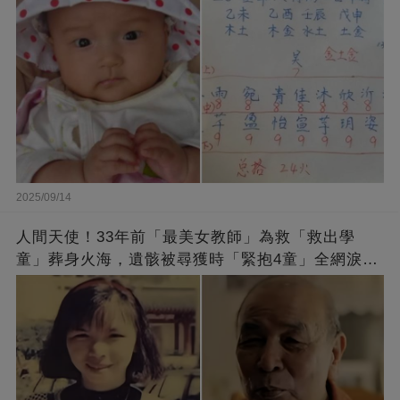
2025/09/14
人間天使！33年前「最美女教師」為救「救出學
童」葬身火海，遺骸被尋獲時「緊抱4童」全網淚
崩：真正的英雄不該被遺忘