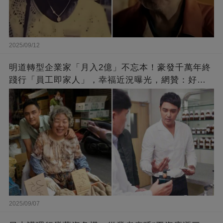
2025/09/12
明道轉型企業家「月入2億」不忘本！豪發千萬年終
踐行「員工即家人」，幸福近況曝光，網贊：好老
闆的福報
2025/09/07