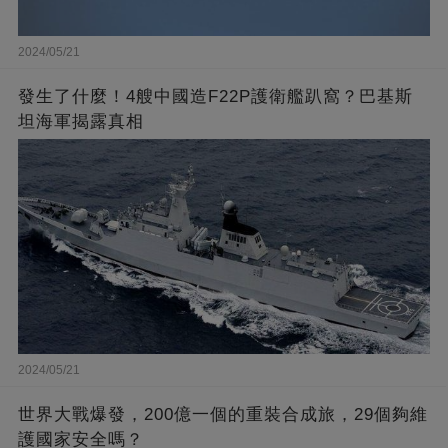
2024/05/21
發生了什麼！4艘中國造F22P護衛艦趴窩？巴基斯
坦海軍揭露真相
2024/05/21
世界大戰爆發，200億一個的重裝合成旅，29個夠維
護國家安全嗎？