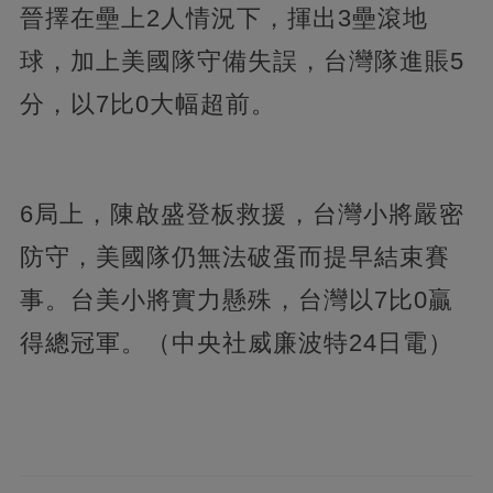
晉擇在壘上2人情況下，揮出3壘滾地
球，加上美國隊守備失誤，台灣隊進賬5
分，以7比0大幅超前。
6局上，陳啟盛登板救援，台灣小將嚴密
防守，美國隊仍無法破蛋而提早結束賽
事。台美小將實力懸殊，台灣以7比0贏
得總冠軍。（中央社威廉波特24日電）