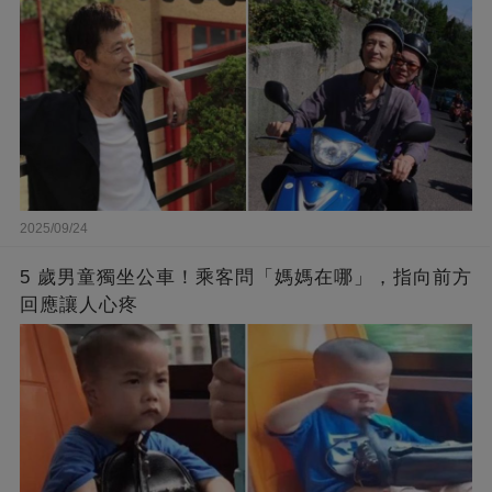
2025/09/24
5 歲男童獨坐公車！乘客問「媽媽在哪」，指向前方
回應讓人心疼