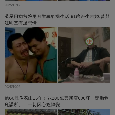
2025/11/17
港星因病留院兩月靠氧氣機生活,81歲終生未婚,曾與
汪明荃有過戀情
2025/10/08
他66歲住深山15年！花200萬買新店800坪「開動物
庇護所」，一切因心經轉變