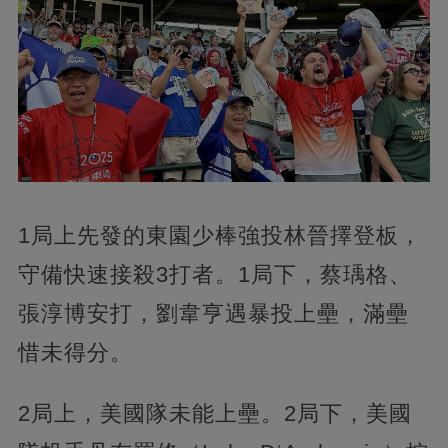
1局上先發的東園少棒強投林晉擇登板，
守備快速接殺3打者。1局下，蔡瑀格、
張淳博安打，劉韋亨遇暴投上壘，滿壘
惜未得分。
2局上，美國隊未能上壘。2局下，美國