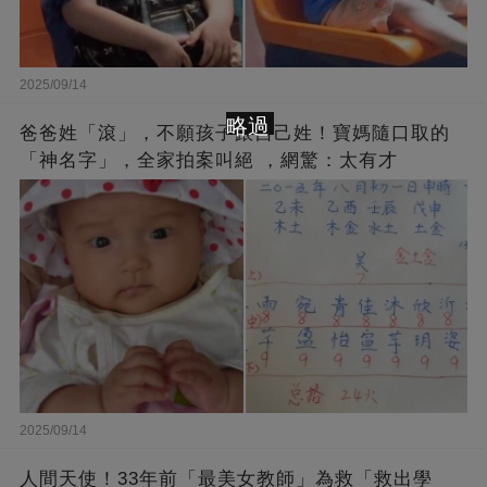
2025/09/14
略過
爸爸姓「滾」，不願孩子跟自己姓！寶媽隨口取的
「神名字」，全家拍案叫絕 ，網驚：太有才
2025/09/14
人間天使！33年前「最美女教師」為救「救出學