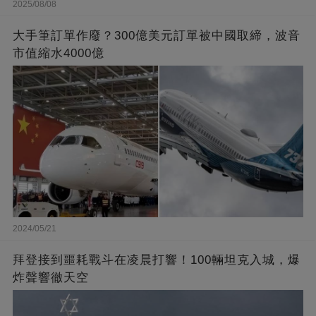
2025/08/08
大手筆訂單作廢？300億美元訂單被中國取締，波音
市值縮水4000億
2024/05/21
拜登接到噩耗戰斗在凌晨打響！100輛坦克入城，爆
炸聲響徹天空