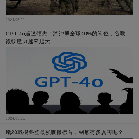
2024/05/21
GPT-4o遙遙領先！將沖擊全球40%的崗位，谷歌、
微軟壓力越來越大
2024/05/21
殲20戰機榮登最強戰機榜首，到底有多厲害呢？