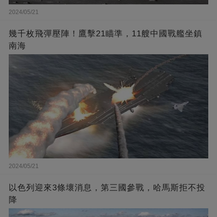
2024/05/21
幾千枚飛彈壓陣！鷹擊21瞄準，11艘中國戰艦坐鎮
南海
2024/05/21
以色列迎來3條壞消息，第三國參戰，哈馬斯拒不投
降