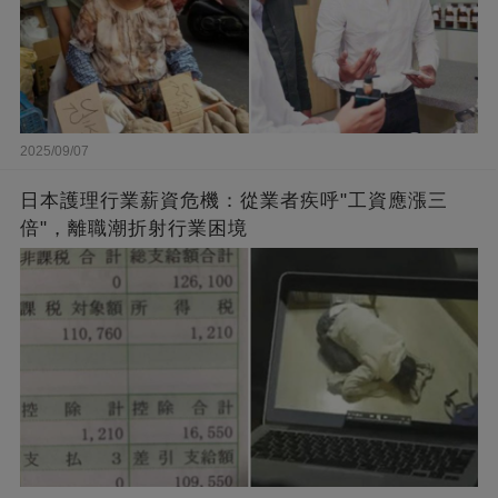
2025/09/07
日本護理行業薪資危機：從業者疾呼"工資應漲三
倍"，離職潮折射行業困境