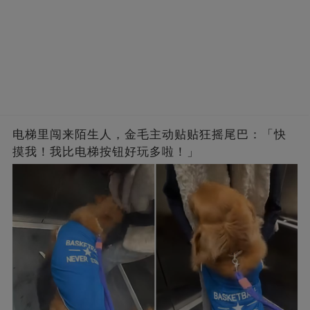
电梯里闯来陌生人，金毛主动贴贴狂摇尾巴：「快
摸我！我比电梯按钮好玩多啦！」