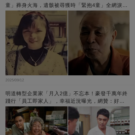
童」葬身火海，遺骸被尋獲時「緊抱4童」全網淚
崩：真正的英雄不該被遺忘
2025/09/12
明道轉型企業家「月入2億」不忘本！豪發千萬年終
踐行「員工即家人」，幸福近況曝光，網贊：好老
闆的福報