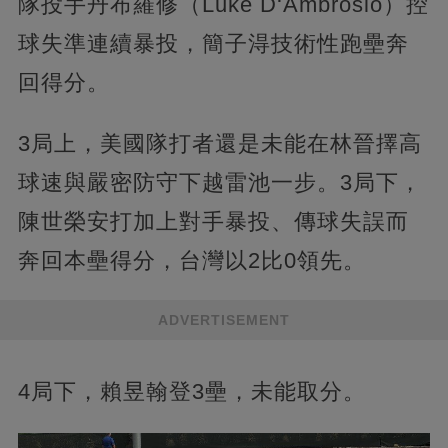
隊投手丹布羅修（Luke D‘Ambrosio）控
球失準連續暴投，簡子淂技術性跑壘奔
回得分。
3局上，美國隊打者還是未能在林晉擇高
球速與嚴密防守下越雷池一步。3局下，
陳世榮安打加上對手暴投、傳球失誤而
奔回本壘得分，台灣以2比0領先。
ADVERTISEMENT
4局下，賴昱翰登3壘，未能取分。