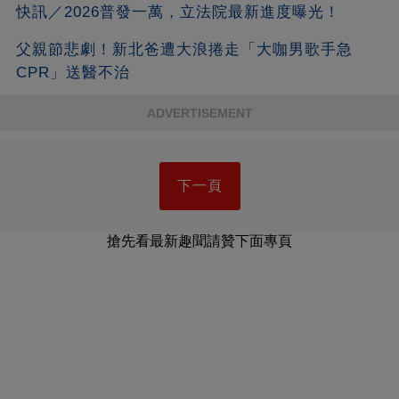
快訊／2026普發一萬，立法院最新進度曝光！
父親節悲劇！新北爸遭大浪捲走「大咖男歌手急
CPR」送醫不治
ADVERTISEMENT
下一頁
搶先看最新趣聞請贊下面專頁