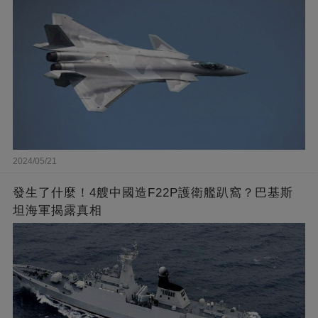
2024/05/21
發生了什麼！4艘中國造F22P護衛艦趴窩？巴基斯
坦海軍揭露真相