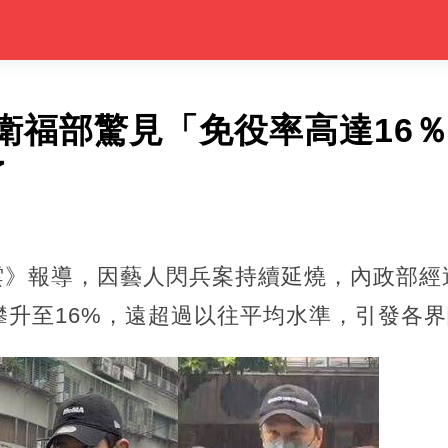
衛福部驚見「免役率高達16
了
新聞雲》報導，因藝人閃兵案持續延燒，內政部
攀升至16%，遠超過以往平均水準，引發各