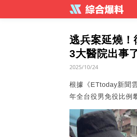
逃兵案延燒！
3大醫院出事
2025/10/24
根據《ETtoday
年全台役男免役比例