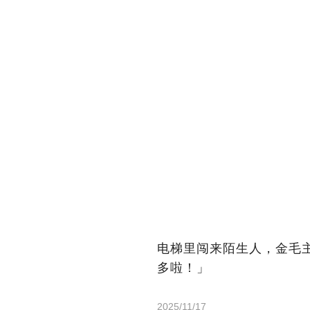
电梯里闯来陌生人，金毛
多啦！」
2025/11/17