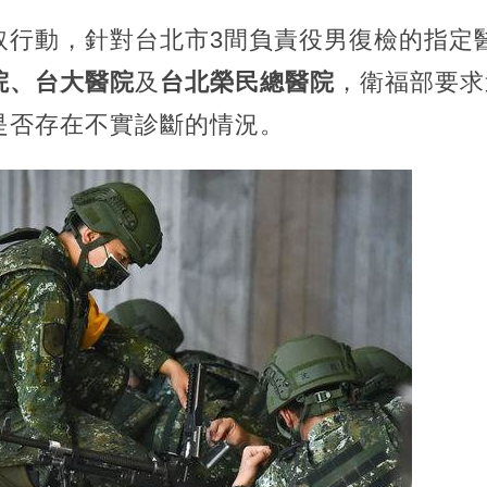
取行動，針對台北市3間負責役男復檢的指定
院、台大醫院
及
台北榮民總醫院
，衛福部要求
是否存在不實診斷的情況。