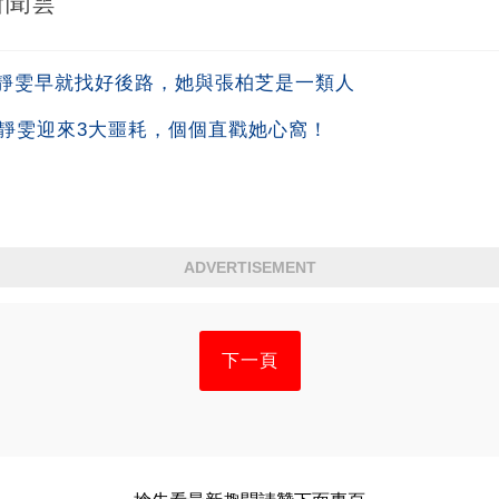
新聞雲
靜雯早就找好後路，她與張柏芝是一類人
賈靜雯迎來3大噩耗，個個直戳她心窩！
ADVERTISEMENT
下一頁