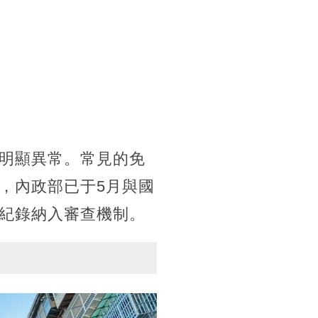
明顯異常。常見的免
，內政部已于5月與國
紀錄納入審查機制。