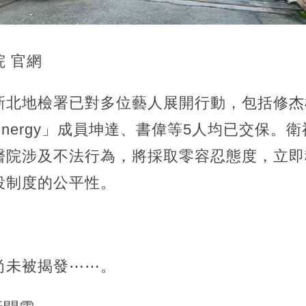
 官網
新北地檢署已對多位藝人展開行動，包括修杰
nergy」成員坤達、書偉等5人均已交保。
醫院涉及不法行為，將採取零容忍態度，立即
役制度的公平性。
尚未被揭發⋯⋯。