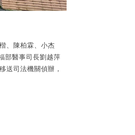
楷、陳柏霖、小杰
衛福部醫事司長劉越萍
移送司法機關偵辦，