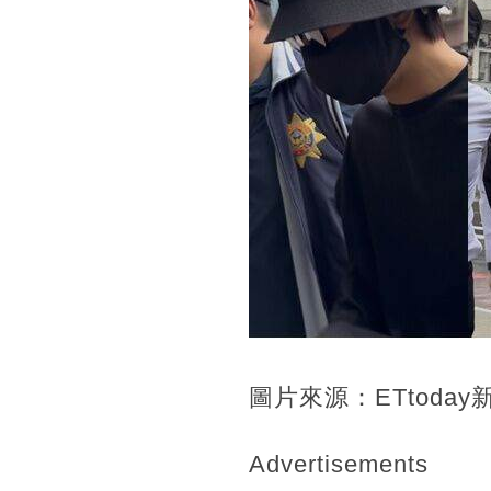
圖片來源：ETtoday
Advertisements