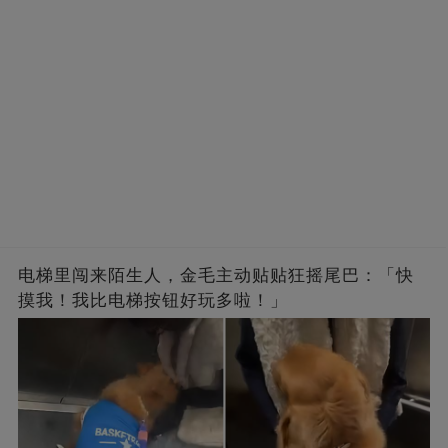
电梯里闯来陌生人，金毛主动贴贴狂摇尾巴：「快
摸我！我比电梯按钮好玩多啦！」