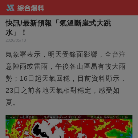
快訊/最新預報「氣溫斷崖式大跳
水」！
2026/05/13
氣象署表示，明天受鋒面影響，全台注
意陣雨或雷雨，午後各山區易有較大雨
勢；16日起天氣回穩，目前資料顯示，
23日之前各地天氣相對穩定，感受如
夏。