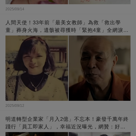
2025/09/14
人間天使！33年前「最美女教師」為救「救出學
童」葬身火海，遺骸被尋獲時「緊抱4童」全網淚
崩：真正的英雄不該被遺忘
2025/09/12
明道轉型企業家「月入2億」不忘本！豪發千萬年終
踐行「員工即家人」，幸福近況曝光，網贊：好老
闆的福報