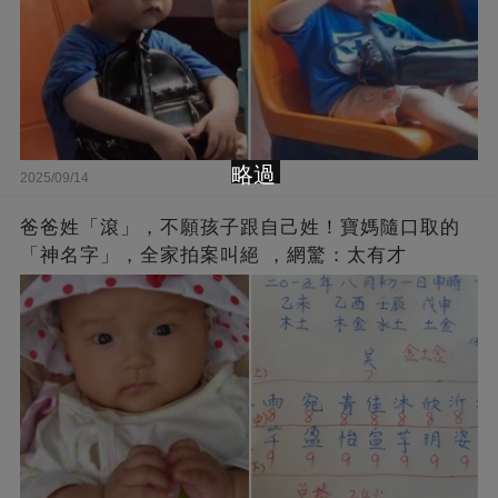
略過
2025/09/14
爸爸姓「滾」，不願孩子跟自己姓！寶媽隨口取的
「神名字」，全家拍案叫絕 ，網驚：太有才