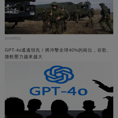
2024/05/21
GPT-4o遙遙領先！將沖擊全球40%的崗位，谷歌、
微軟壓力越來越大