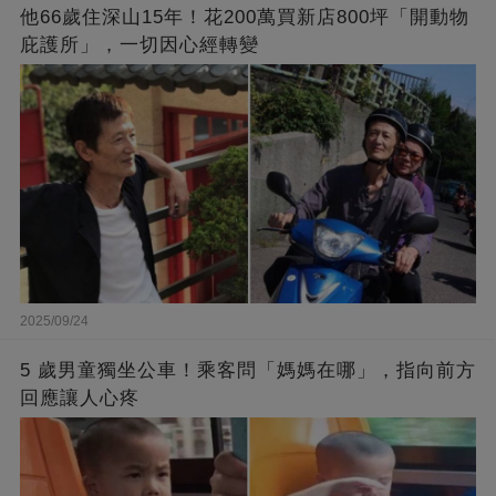
他66歲住深山15年！花200萬買新店800坪「開動物
庇護所」，一切因心經轉變
2025/09/24
5 歲男童獨坐公車！乘客問「媽媽在哪」，指向前方
回應讓人心疼