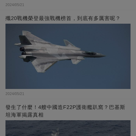
2024/05/21
殲20戰機榮登最強戰機榜首，到底有多厲害呢？
2024/05/21
發生了什麼！4艘中國造F22P護衛艦趴窩？巴基斯
坦海軍揭露真相