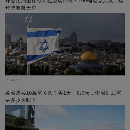
拜登接到噩耗戰斗在凌晨打響！100輛坦克入城，爆
炸聲響徹天空
2024/05/21
各國運兵10萬需多久？美1天，俄3天，中國到底需
要多少天呢？