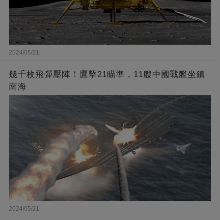
2024/05/21
幾千枚飛彈壓陣！鷹擊21瞄準，11艘中國戰艦坐鎮
南海
2024/05/21