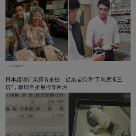
2025/09/07
日本護理行業薪資危機：從業者疾呼"工資應漲三
倍"，離職潮折射行業困境