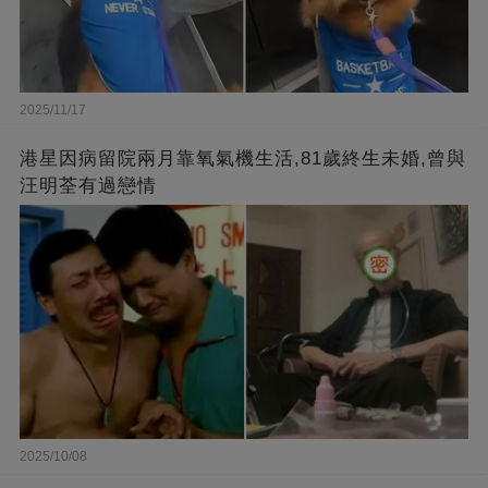
2025/11/17
港星因病留院兩月靠氧氣機生活,81歲終生未婚,曾與
汪明荃有過戀情
2025/10/08