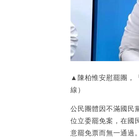
▲陳柏惟安慰罷團，
線）
公民團體因不滿國民黨
位立委罷免案，在國
意罷免票而無一通過