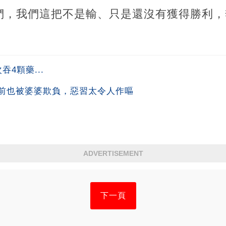
們，我們這把不是輸、只是還沒有獲得勝利，
4顆藥...
前也被婆婆欺負，惡習太令人作嘔
ADVERTISEMENT
下一頁