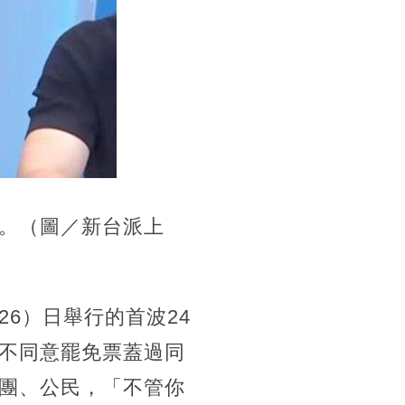
。（圖／新台派上
6）日舉行的首波24
不同意罷免票蓋過同
團、公民，「不管你