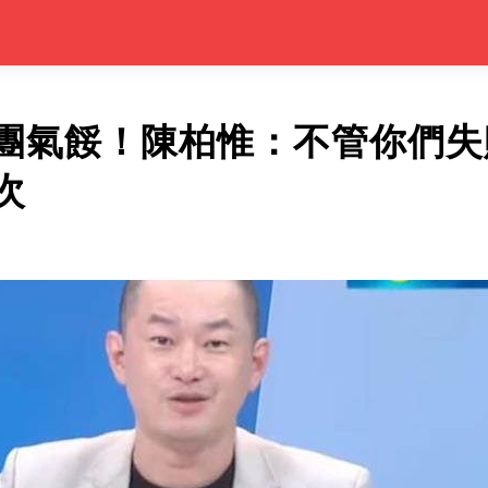
團氣餒！陳柏惟：不管你們失
次