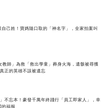
跟自己姓！寶媽隨口取的「神名字」，全家拍案叫
美女教師」為救「救出學童」葬身火海，遺骸被尋獲
：真正的英雄不該被遺忘
億」不忘本！豪發千萬年終踐行「員工即家人」，幸
闆的福報