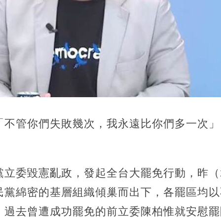
「不管你們失敗幾次，我永遠比你們多一次」
立委毀憲亂政，發起全台大罷免行動，昨（2
民黨綿密的基層組織傾巢而出下，各罷區均以
。過去曾遭成功罷免的前立委陳柏惟就安慰罷