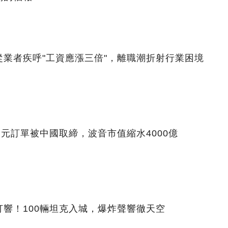
業者疾呼"工資應漲三倍"，離職潮折射行業困境
美元訂單被中國取締，波音市值縮水4000億
響！100輛坦克入城，爆炸聲響徹天空