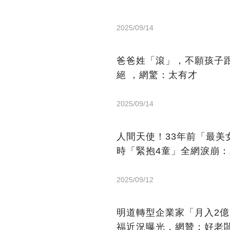
2025/09/14
爸爸姓「滾」，不願孩子
絕 ，網驚：太有才
2025/09/14
人間天使！33年前「最
時「緊抱4童」全網淚崩
2025/09/12
明道轉型企業家「月入2
福近況曝光，網贊：好老