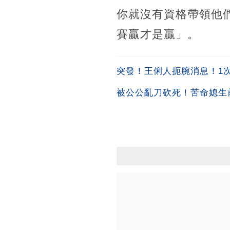
你就沒有資格帶領他
賽贏才是贏」。
突發！王俐人扼腕消息！1次吞
被公公亂刀砍死！苦命媳生