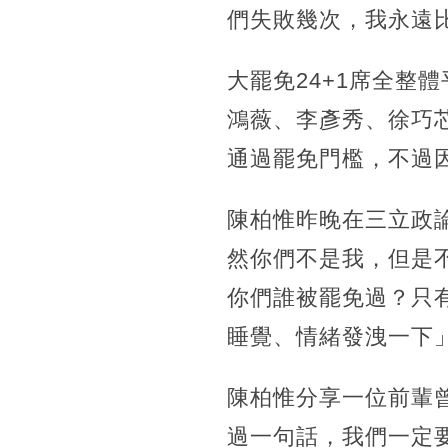
們失敗幾次，我永遠
大罷免24+1席全整
鴻薇、李彥秀、徐巧
通過罷免門檻，不過
陳柏惟昨晚在三立政
然你們不是我，但是
你們誰被罷免過？只
睡覺、情緒發洩一下
陳柏惟分享一位前輩
過一句話，我們一定