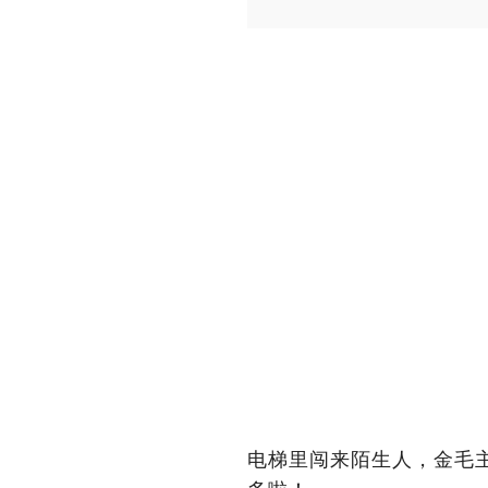
电梯里闯来陌生人，金毛