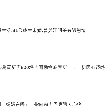
生活,81歲終生未婚,曾與汪明荃有過戀情
00萬買新店800坪「開動物庇護所」，一切因心經轉
問「媽媽在哪」，指向前方回應讓人心疼