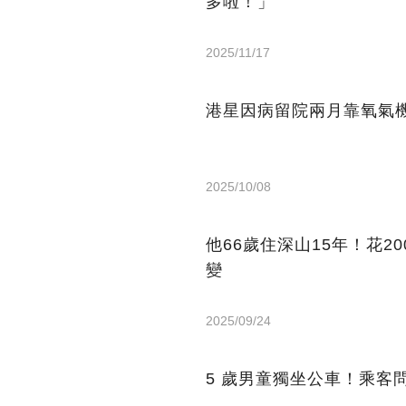
多啦！」
2025/11/17
港星因病留院兩月靠氧氣機
2025/10/08
他66歲住深山15年！花2
變
2025/09/24
5 歲男童獨坐公車！乘客