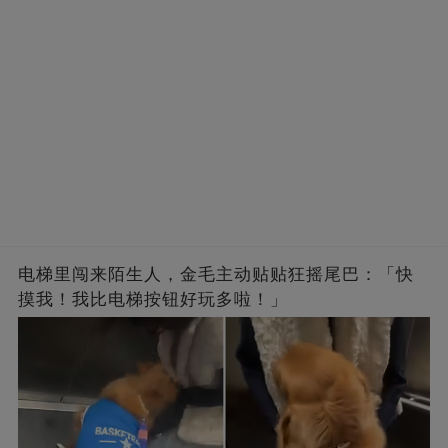
电梯里闯来陌生人，金毛主动贴贴狂摇尾巴：「快
摸我！我比电梯按钮好玩多啦！」