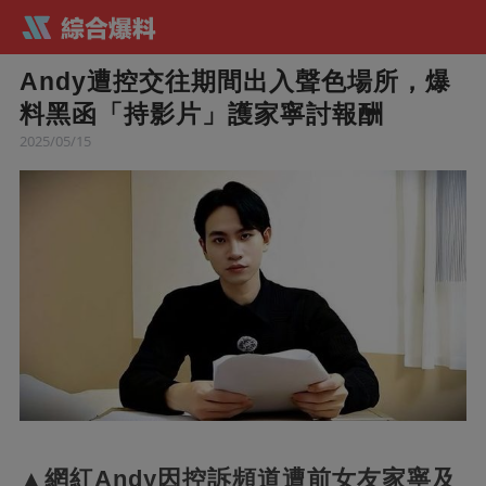
Andy遭控交往期間出入聲色場所，爆
料黑函「持影片」護家寧討報酬
2025/05/15
▲網紅Andy因控訴頻道遭前女友家寧及