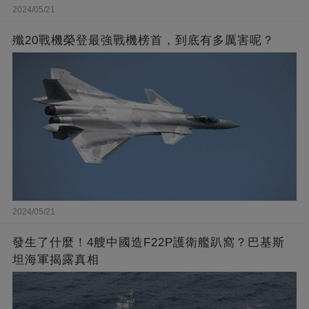
2024/05/21
殲20戰機榮登最強戰機榜首，到底有多厲害呢？
2024/05/21
發生了什麼！4艘中國造F22P護衛艦趴窩？巴基斯
坦海軍揭露真相