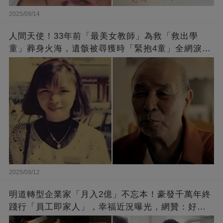
2025/09/14
人間天使！33年前「最美女教師」為救「救出學
童」葬身火海，遺骸被尋獲時「緊抱4童」全網淚
崩：真正的英雄不該被遺忘
2025/09/12
明道轉型企業家「月入2億」不忘本！豪發千萬年終
踐行「員工即家人」，幸福近況曝光，網贊：好老
闆的福報