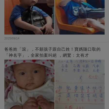
2025/09/14
爸爸姓「滾」，不願孩子跟自己姓！寶媽隨口取的
「神名字」，全家拍案叫絕 ，網驚：太有才