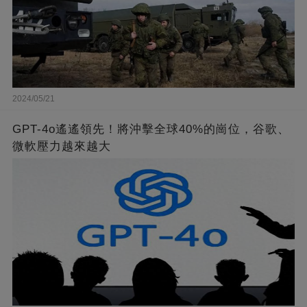
2024/05/21
GPT-4o遙遙領先！將沖擊全球40%的崗位，谷歌、
微軟壓力越來越大