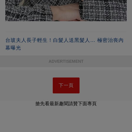
台玻夫人長子輕生！白髮人送黑髮人… 極密治喪內
幕曝光
ADVERTISEMENT
下一頁
搶先看最新趣聞請贊下面專頁