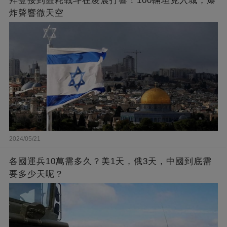
拜登接到噩耗戰斗在凌晨打響！100輛坦克入城，爆
炸聲響徹天空
2024/05/21
各國運兵10萬需多久？美1天，俄3天，中國到底需
要多少天呢？