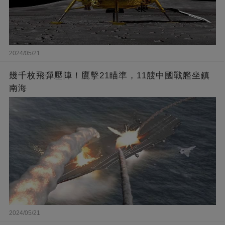
2024/05/21
幾千枚飛彈壓陣！鷹擊21瞄準，11艘中國戰艦坐鎮
南海
2024/05/21