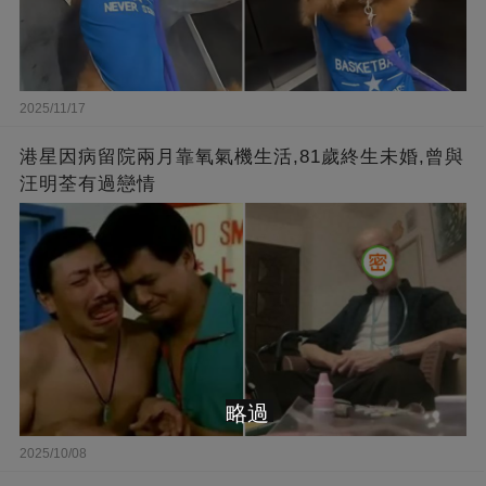
2025/11/17
港星因病留院兩月靠氧氣機生活,81歲終生未婚,曾與
汪明荃有過戀情
略過
2025/10/08