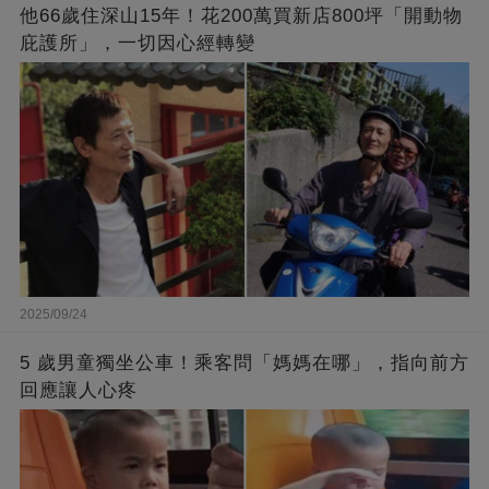
他66歲住深山15年！花200萬買新店800坪「開動物
庇護所」，一切因心經轉變
2025/09/24
5 歲男童獨坐公車！乘客問「媽媽在哪」，指向前方
回應讓人心疼