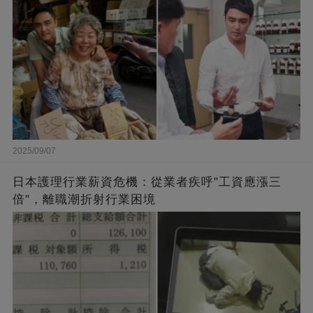
2025/09/07
日本護理行業薪資危機：從業者疾呼"工資應漲三
倍"，離職潮折射行業困境