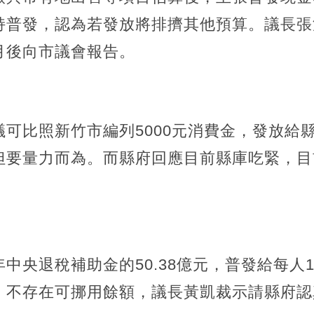
持普發，認為若發放將排擠其他預算。議長張
月後向市議會報告。
可比照新竹市編列5000元消費金，發放給
但要量力而為。而縣府回應目前縣庫吃緊，目
中央退稅補助金的50.38億元，普發給每人
，不存在可挪用餘額，議長黃凱裁示請縣府認