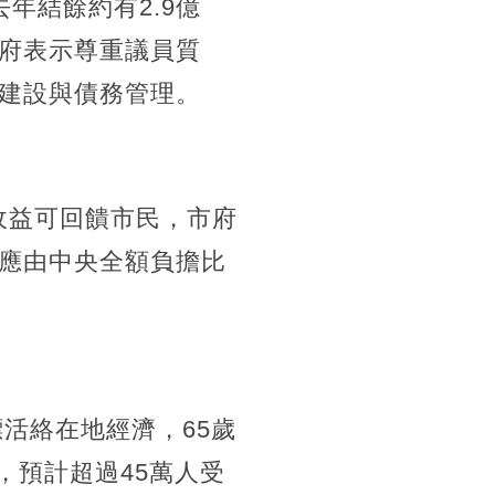
年結餘約有2.9億
府表示尊重議員質
建設與債務管理。
收益可回饋市民，市府
應由中央全額負擔比
活絡在地經濟，65歲
，預計超過45萬人受