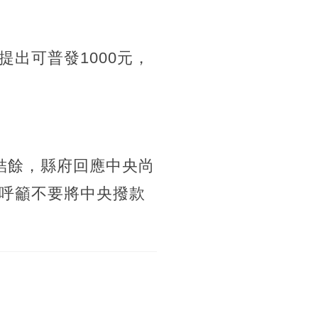
出可普發1000元，
結餘，縣府回應中央尚
呼籲不要將中央撥款