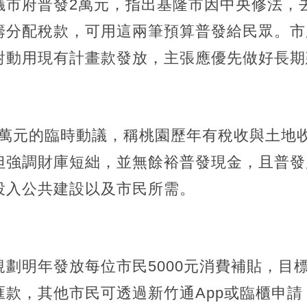
市府普發2萬元，指出基隆市因中央修法，去
籌分配稅款，可用這兩筆預算普發給民眾。市
對動用現有計畫款發放，主張應優先做好長期
5萬元的臨時動議，稱桃園歷年有稅收與土地
但強調財庫短絀，並無餘裕普發現金，且普發
投入公共建設以及市民所需。
劃明年發放每位市民5000元消費補貼，目標
款，其他市民可透過新竹通App或臨櫃申請