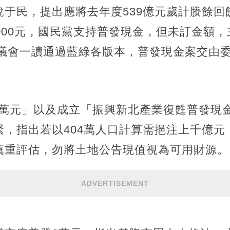
于民，提出應將去年度539億元歲計賸餘回饋
000元，國民黨支持普發現金，但未訂金額
日議會一讀通過藍綠各版本，普發現金案交由
6萬元」以及成立「振興新北產業復甦普發現
緊，指出若以404萬人口計算需挹注上千億元
慎重評估，勿將土地公告現值視為可用財源。
ADVERTISEMENT