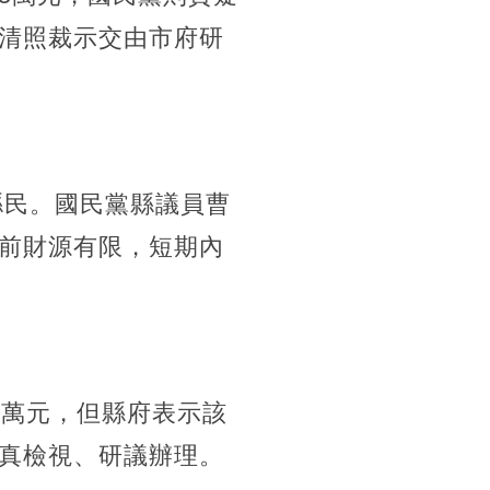
清照裁示交由市府研
縣民。國民黨縣議員曹
前財源有限，短期內
1萬元，但縣府表示該
真檢視、研議辦理。