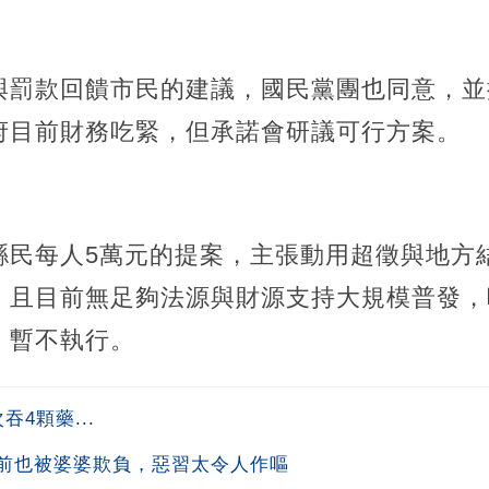
罰款回饋市民的建議，國民黨團也同意，並提
府目前財務吃緊，但承諾會研議可行方案。
縣民每人5萬元的提案，主張動用超徵與地方
，且目前無足夠法源與財源支持大規模普發，
，暫不執行。
4顆藥...
前也被婆婆欺負，惡習太令人作嘔