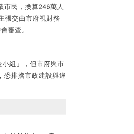
市民，換算246萬人
，主張交由市府視財務
委會審查。
金小組」，但市府與市
，恐排擠市政建設與違