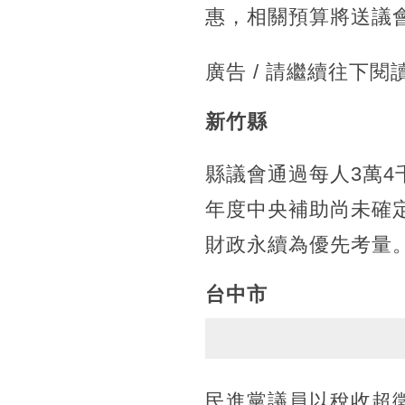
惠，相關預算將送議
廣告 / 請繼續往下閱
新竹縣
縣議會通過每人3萬4
年度中央補助尚未確
財政永續為優先考量
台中市
民進黨議員以稅收超