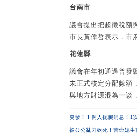
台南市
議會提出把超徵稅額與
市長黃偉哲表示，市
花蓮縣
議會在年初通過普發
未正式核定分配數額
與地方財源混為一談
突發！王俐人扼腕消息！1次吞
被公公亂刀砍死！苦命媳生