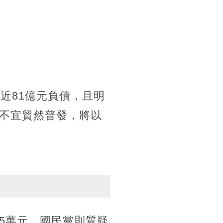
近81億元負債，且明
不宜貿然普發，將以
5萬元，國民黨則質疑