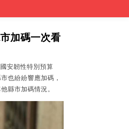
縣市加碼一次看
生國安韌性特別預算
縣市也紛紛響應加碼，
其他縣市加碼情況。