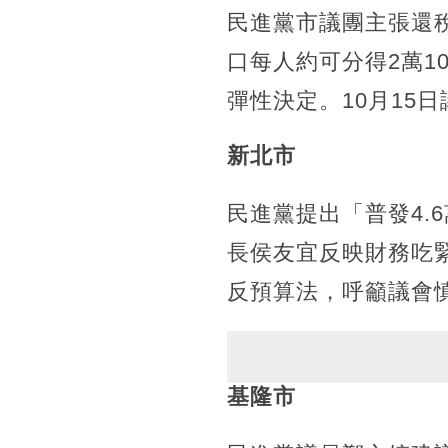
民進黨市議團主張還稅
口每人約可分得2萬1
彈性決定。10月15
新北市
民進黨提出「普發4.
長侯友宜反映財務吃
反預算法，呼籲議會
基隆市