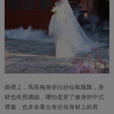
婚禮上，馬筱梅身穿白紗仙氣飄飄，身
材也依舊纖細，哪怕是穿了修身的中式
禮服，也并未看出有任何身材上的異