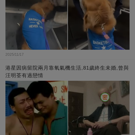
2025/11/17
港星因病留院兩月靠氧氣機生活,81歲終生未婚,曾與
汪明荃有過戀情