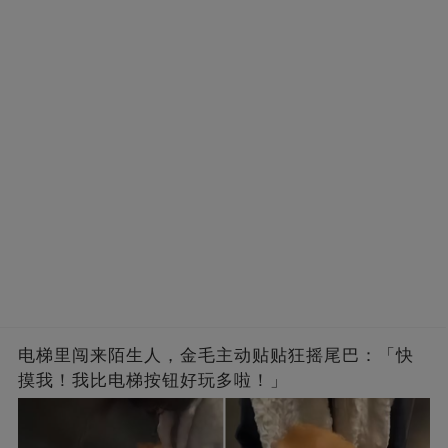
电梯里闯来陌生人，金毛主动贴贴狂摇尾巴：「快
摸我！我比电梯按钮好玩多啦！」