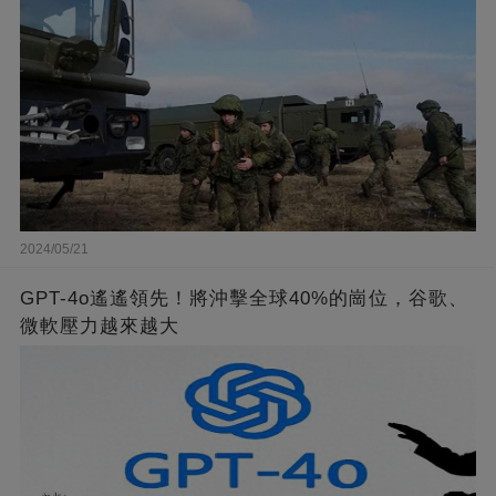
2024/05/21
GPT-4o遙遙領先！將沖擊全球40%的崗位，谷歌、
微軟壓力越來越大