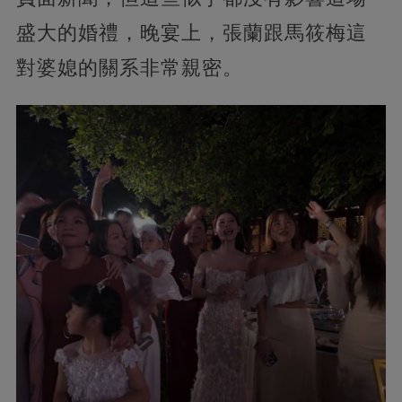
盛大的婚禮，晚宴上，張蘭跟馬筱梅這
對婆媳的關系非常親密。