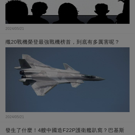
2024/05/21
殲20戰機榮登最強戰機榜首，到底有多厲害呢？
2024/05/21
發生了什麼！4艘中國造F22P護衛艦趴窩？巴基斯