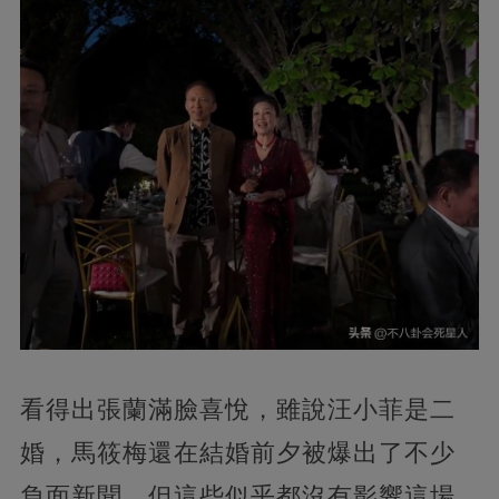
看得出張蘭滿臉喜悅，雖說汪小菲是二
婚，馬筱梅還在結婚前夕被爆出了不少
負面新聞，但這些似乎都沒有影響這場