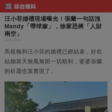
汪小菲婚禮現場曝光！張蘭一句話洩
Mandy「帶球嫁」，徐家恐將「人財
兩空」
2025/05/19
馬筱梅和汪小菲的婚禮已經結束，好在
結婚當天無風無雨一切順利，婆婆張蘭
的祈愿也算實現了。