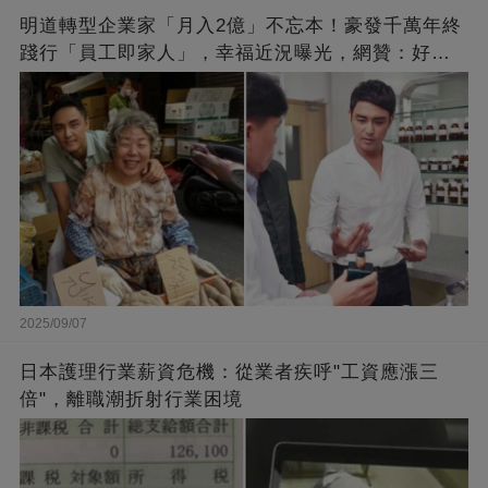
明道轉型企業家「月入2億」不忘本！豪發千萬年終
踐行「員工即家人」，幸福近況曝光，網贊：好老
闆的福報
2025/09/07
日本護理行業薪資危機：從業者疾呼"工資應漲三
倍"，離職潮折射行業困境