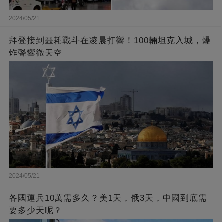
2024/05/21
拜登接到噩耗戰斗在凌晨打響！100輛坦克入城，爆
炸聲響徹天空
2024/05/21
各國運兵10萬需多久？美1天，俄3天，中國到底需
要多少天呢？