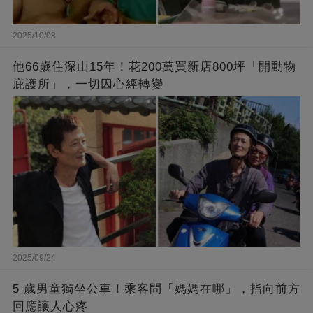
2025/10/08
他66歲住深山15年！花200萬買新店800坪「開動物
庇護所」，一切因心經轉變
2025/09/24
5 歲男童獨坐公車！乘客問「媽媽在哪」，指向前方
回應讓人心疼