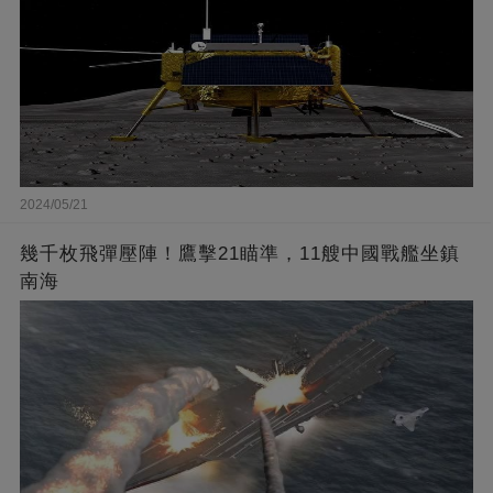
2024/05/21
幾千枚飛彈壓陣！鷹擊21瞄準，11艘中國戰艦坐鎮
南海