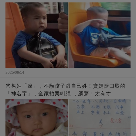
2025/09/14
爸爸姓「滾」，不願孩子跟自己姓！寶媽隨口取的
「神名字」，全家拍案叫絕 ，網驚：太有才