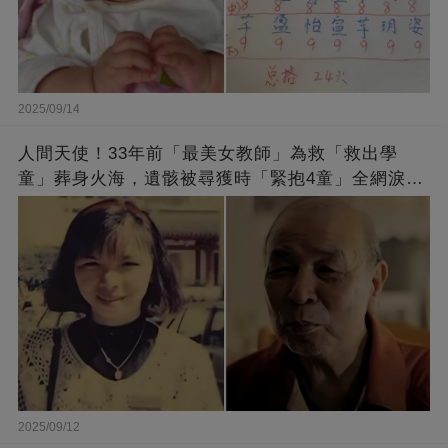
2025/09/14
人間天使！33年前「最美女教師」為救「救出學
童」葬身火海，遺骸被尋獲時「緊抱4童」全網淚
崩：真正的英雄不該被遺忘
2025/09/12