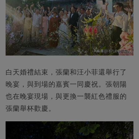
白天婚禮結束，張蘭和汪小菲還舉行了
晚宴，與到場的嘉賓一同慶祝。張朝陽
也在晚宴現場，與更換一襲紅色禮服的
張蘭舉杯歡慶。