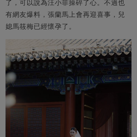
了，可以說為汪小菲操碎了心。不過也
有網友爆料，張蘭馬上會再迎喜事，兒
媳馬筱梅已經懷孕了。