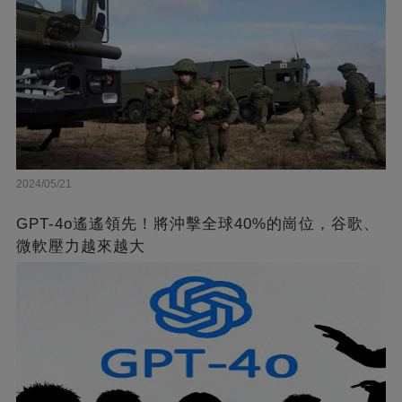
2024/05/21
GPT-4o遙遙領先！將沖擊全球40%的崗位，谷歌、
微軟壓力越來越大