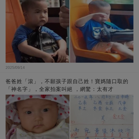
2025/09/14
爸爸姓「滾」，不願孩子跟自己姓！寶媽隨口取的
「神名字」，全家拍案叫絕 ，網驚：太有才