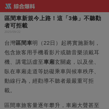
區間車新規今上路！這「3條」不聽勸
者可拒載
2025/09/22
台灣
區間車
明（22日）起將實施新制，
包含旅客用手機看影片或聽音樂須戴耳
機、講電話虛至
車廂
玄關處，以及坐、
臥在車廂走道等妨礙乘車與候車秩序、
動線行為，經勸導不聽者最嚴重可拒
載。
區間車旅客量逐年攀升，車廂大聲甚至