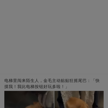
电梯里闯来陌生人，金毛主动贴贴狂摇尾巴：「快
摸我！我比电梯按钮好玩多啦！」