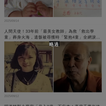
2025/09/14
人間天使！33年前「最美女教師」為救「救出學
童」葬身火海，遺骸被尋獲時「緊抱4童」全網淚
崩：真正的英雄不該被遺忘
略過
2025/09/12