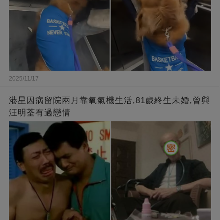
2025/11/17
港星因病留院兩月靠氧氣機生活,81歲終生未婚,曾與
汪明荃有過戀情