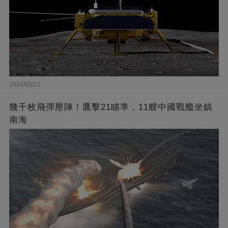
2024/05/21
幾千枚飛彈壓陣！鷹擊21瞄準，11艘中國戰艦坐鎮
南海