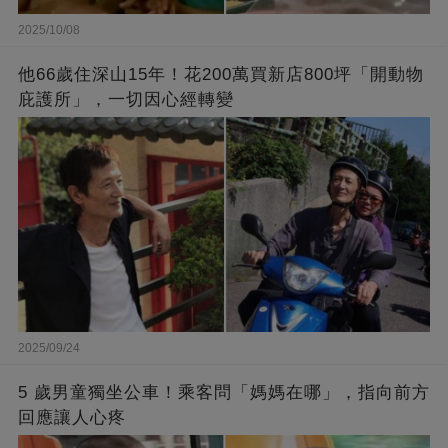
2025/10/08
他66歲住深山15年！花200萬買新店800坪「開動物
庇護所」，一切因心經轉變
2025/09/24
5 歲男童獨坐公車！乘客問「媽媽在哪」，指向前方
回應讓人心疼