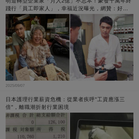
明道轉型企業家「月入2億」不忘本！豪發千萬年終
踐行「員工即家人」，幸福近況曝光，網贊：好老
闆的福報
2025/09/07
日本護理行業薪資危機：從業者疾呼"工資應漲三
倍"，離職潮折射行業困境