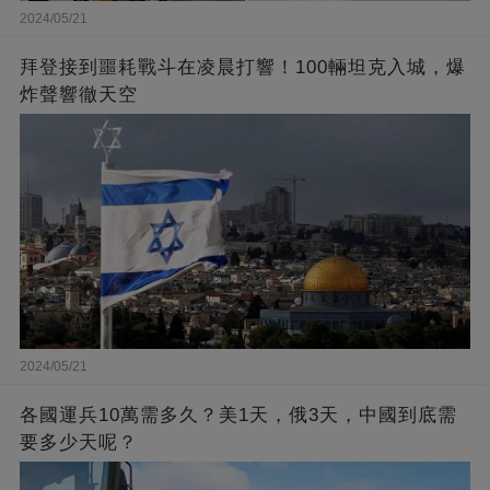
2024/05/21
拜登接到噩耗戰斗在凌晨打響！100輛坦克入城，爆
炸聲響徹天空
2024/05/21
各國運兵10萬需多久？美1天，俄3天，中國到底需
要多少天呢？