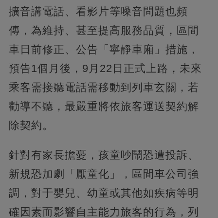
擴音講電話、看影片等噪音問題也頻
傳，為維持、甚至提高服務品質，區間
車日前修正、公告「寧靜車廂」措施，
預告1個月後，9月22日正式上路，未來
乘客需接聽電話需移動到列車玄關，若
勸導不聽，最嚴重將依旅客運送契約解
除契約。
針對有家長擔憂，孩童吵鬧恐遭投訴、
新規恐加劇「厭童化」，區間車公司強
調，對于嬰兒、幼童或其他如疾病等明
確因素而影響自主能力旅客的行為，列