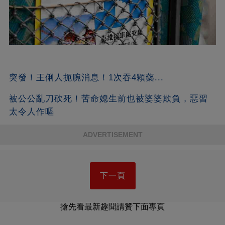
突發！王俐人扼腕消息！1次吞4顆藥...
被公公亂刀砍死！苦命媳生前也被婆婆欺負，惡習
太令人作嘔
ADVERTISEMENT
下一頁
搶先看最新趣聞請贊下面專頁