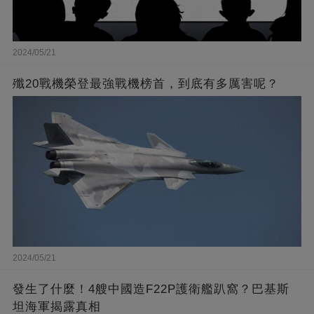
2024/05/21
殲20戰機榮登最強戰機榜首，到底有多厲害呢？
2024/05/21
發生了什麼！4艘中國造F22P護衛艦趴窩？巴基斯
坦海軍揭露真相