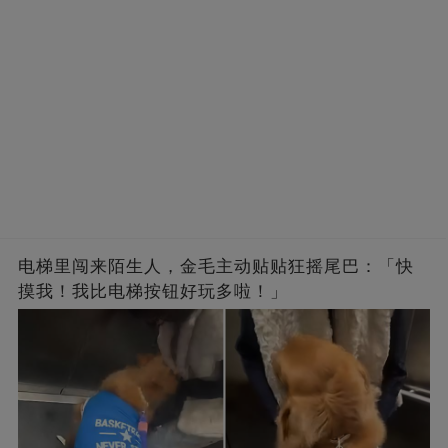
电梯里闯来陌生人，金毛主动贴贴狂摇尾巴：「快
摸我！我比电梯按钮好玩多啦！」