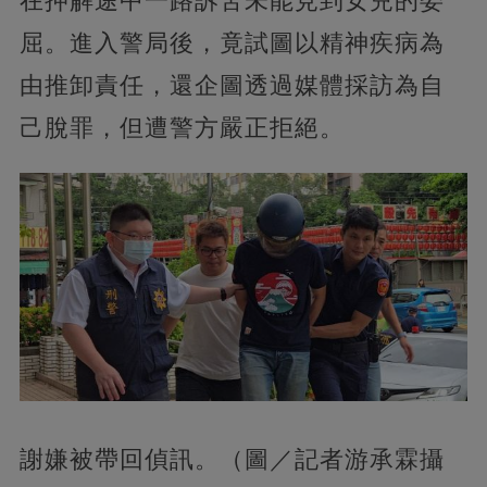
在押解途中一路訴苦未能見到女兒的委
屈。進入警局後，竟試圖以精神疾病為
由推卸責任，還企圖透過媒體採訪為自
己脫罪，但遭警方嚴正拒絕。
謝嫌被帶回偵訊。（圖／記者游承霖攝