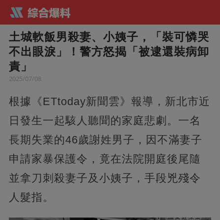
土城軟飯男殺妻、小姨子，「裝可憐哭
不出眼淚」！警方怒揭「被逮還裝病卸
責」
2025/07/08
根據《ETtoday新聞雲》報導，新北市近
日發生一起駭人聽聞的家庭悲劇。一名
長期失業的46歲謝姓男子，因不滿妻子
申請家暴保護令，竟在法院開庭後尾隨
並拿刀刺殺妻子及小姨子，手段兇殘令
人髮指。