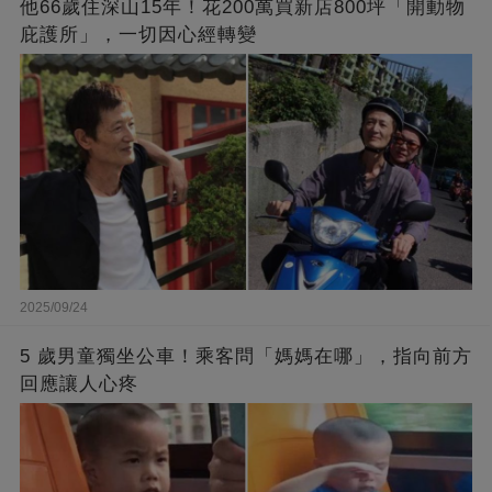
他66歲住深山15年！花200萬買新店800坪「開動物
庇護所」，一切因心經轉變
2025/09/24
5 歲男童獨坐公車！乘客問「媽媽在哪」，指向前方
回應讓人心疼