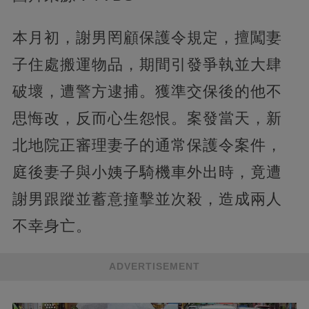
本月初，謝男罔顧保護令規定，擅闖妻
子住處搬運物品，期間引發爭執並大肆
破壞，遭警方逮捕。獲準交保後的他不
思悔改，反而心生怨恨。案發當天，新
北地院正審理妻子的通常保護令案件，
庭後妻子與小姨子騎機車外出時，竟遭
謝男跟蹤並蓄意撞擊並次殺，造成兩人
不幸身亡。
ADVERTISEMENT