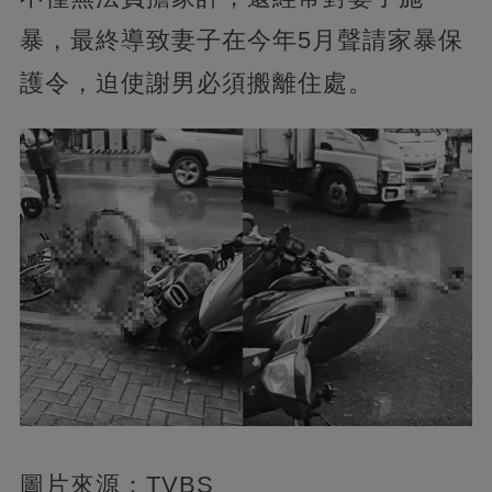
暴，最終導致妻子在今年5月聲請家暴保
護令，迫使謝男必須搬離住處。
圖片來源：TVBS