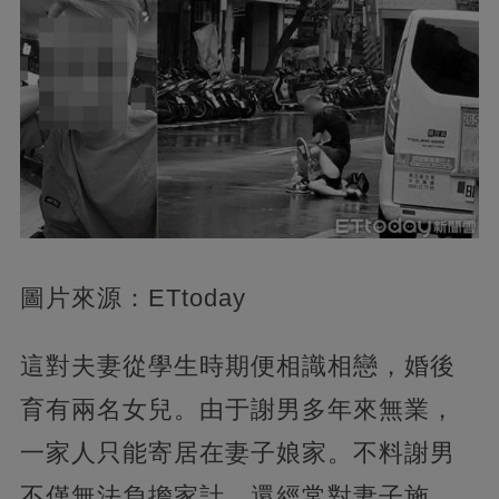
圖片來源：ETtoday
這對夫妻從學生時期便相識相戀，婚後
育有兩名女兒。由于謝男多年來無業，
一家人只能寄居在妻子娘家。不料謝男
不僅無法負擔家計，還經常對妻子施