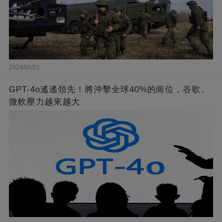
2024/05/21
GPT-4o遙遙領先！將沖擊全球40%的崗位，谷歌、
微軟壓力越來越大