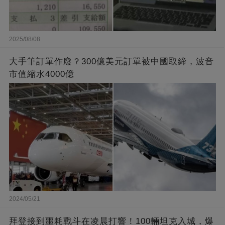
2025/08/08
大手筆訂單作廢？300億美元訂單被中國取締，波音
市值縮水4000億
2024/05/21
拜登接到噩耗戰斗在凌晨打響！100輛坦克入城，爆