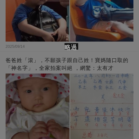
略過
2025/09/14
爸爸姓「滾」，不願孩子跟自己姓！寶媽隨口取的
「神名字」，全家拍案叫絕 ，網驚：太有才