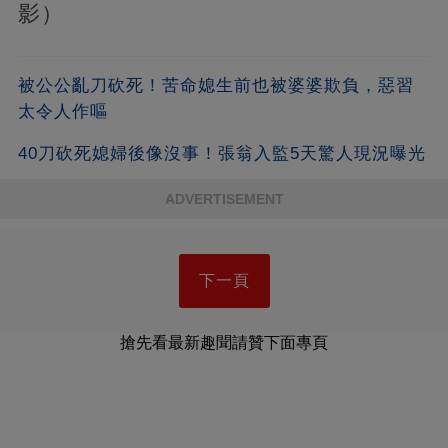
影）
被公公亂刀砍死！苦命媳生前也被婆婆欺負，惡習
太令人作嘔
40刀砍死媳婦後像沒事！張翁入監5天驚人現況曝光
ADVERTISEMENT
下一頁
搶先看最新趣聞請贊下面專頁