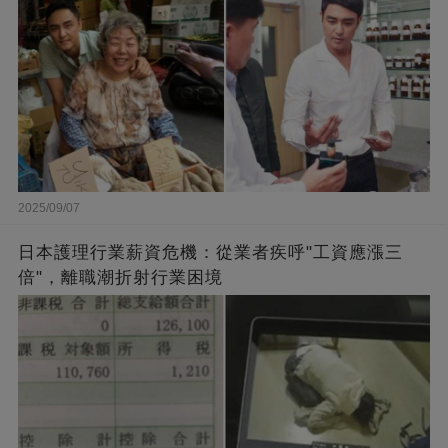
2025/09/07
日本護理行業薪資危機：從業者疾呼"工資應漲三
倍"，離職潮折射行業困境