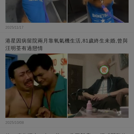
2025/11/17
港星因病留院兩月靠氧氣機生活,81歲終生未婚,曾與
汪明荃有過戀情
2025/10/08