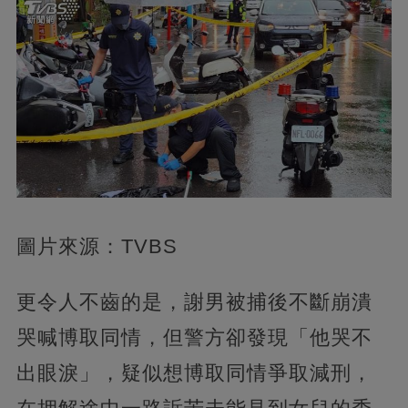
圖片來源：TVBS
更令人不齒的是，謝男被捕後不斷崩潰
哭喊博取同情，但警方卻發現「他哭不
出眼淚」，疑似想博取同情爭取減刑，