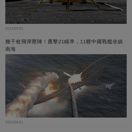
2024/05/21
幾千枚飛彈壓陣！鷹擊21瞄準，11艘中國戰艦坐鎮
南海
2024/05/21