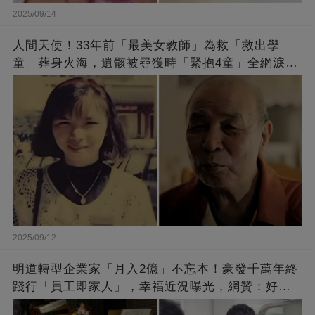
2025/09/14
人間天使！33年前「最美女教師」為救「救出學
童」葬身火海，遺骸被尋獲時「緊抱4童」全網淚
崩：真正的英雄不該被遺忘
2025/09/12
明道轉型企業家「月入2億」不忘本！豪發千萬年終
踐行「員工即家人」，幸福近況曝光，網贊：好老
闆的福報