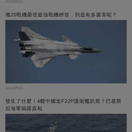
2024/05/21
殲20戰機榮登最強戰機榜首，到底有多厲害呢？
2024/05/21
發生了什麼！4艘中國造F22P護衛艦趴窩？巴基斯
坦海軍揭露真相