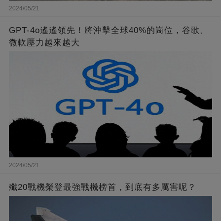
2024/05/21
GPT-4o遙遙領先！將沖擊全球40%的崗位，谷歌、
微軟壓力越來越大
2024/05/21
殲20戰機榮登最強戰機榜首，到底有多厲害呢？