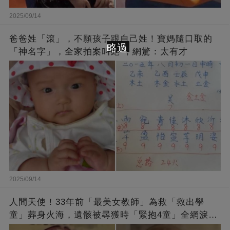
2025/09/14
爸爸姓「滾」，不願孩子跟自己姓！寶媽隨口取的
略過
「神名字」，全家拍案叫絕 ，網驚：太有才
2025/09/14
人間天使！33年前「最美女教師」為救「救出學
童」葬身火海，遺骸被尋獲時「緊抱4童」全網淚
崩：真正的英雄不該被遺忘