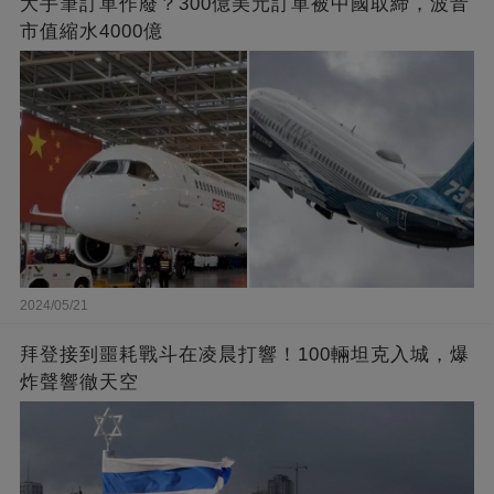
大手筆訂單作廢？300億美元訂單被中國取締，波音
市值縮水4000億
2024/05/21
拜登接到噩耗戰斗在凌晨打響！100輛坦克入城，爆
炸聲響徹天空