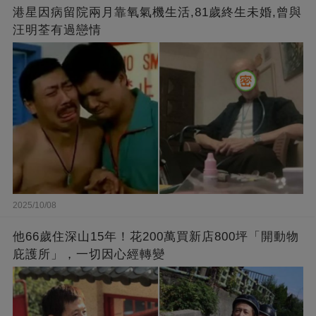
港星因病留院兩月靠氧氣機生活,81歲終生未婚,曾與
汪明荃有過戀情
2025/10/08
他66歲住深山15年！花200萬買新店800坪「開動物
庇護所」，一切因心經轉變