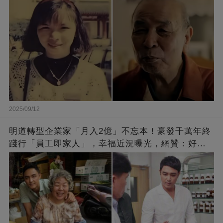
2025/09/12
明道轉型企業家「月入2億」不忘本！豪發千萬年終
踐行「員工即家人」，幸福近況曝光，網贊：好老
闆的福報