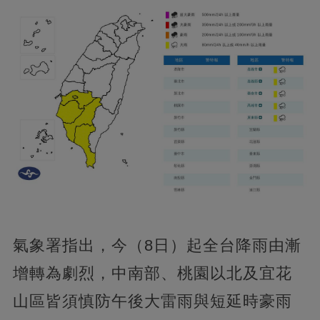
氣象署指出，今（8日）起全台降雨由漸
增轉為劇烈，中南部、桃園以北及宜花
山區皆須慎防午後大雷雨與短延時豪雨