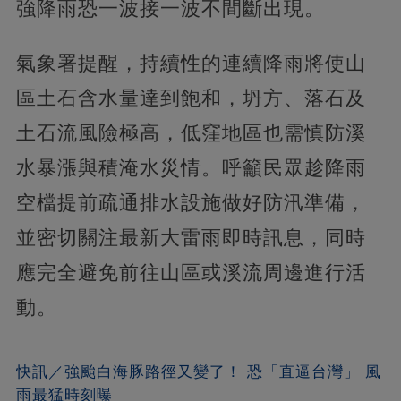
強降雨恐一波接一波不間斷出現。
氣象署提醒，持續性的連續降雨將使山
區土石含水量達到飽和，坍方、落石及
土石流風險極高，低窪地區也需慎防溪
水暴漲與積淹水災情。呼籲民眾趁降雨
空檔提前疏通排水設施做好防汛準備，
並密切關注最新大雷雨即時訊息，同時
應完全避免前往山區或溪流周邊進行活
動。
快訊／強颱白海豚路徑又變了！ 恐「直逼台灣」 風
雨最猛時刻曝