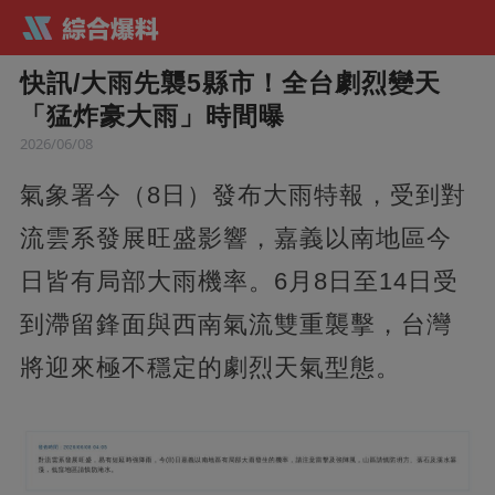
快訊/大雨先襲5縣市！全台劇烈變天
「猛炸豪大雨」時間曝
2026/06/08
氣象署今（8日）發布大雨特報，受到對
流雲系發展旺盛影響，嘉義以南地區今
日皆有局部大雨機率。6月8日至14日受
到滯留鋒面與西南氣流雙重襲擊，台灣
將迎來極不穩定的劇烈天氣型態。