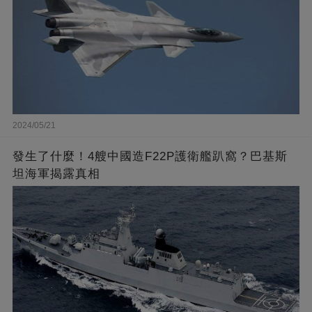
2024/05/21
發生了什麼！4艘中國造F22P護衛艦趴窩？巴基斯
坦海軍揭露真相