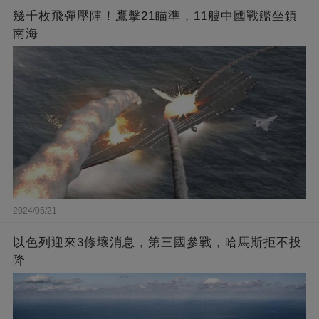
幾千枚飛彈壓陣！鷹擊21瞄準，11艘中國戰艦坐鎮
南海
2024/05/21
以色列迎來3條壞消息，第三國參戰，哈馬斯拒不投
降