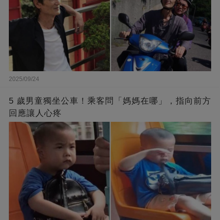
2025/09/24
5 歲男童獨坐公車！乘客問「媽媽在哪」，指向前方
回應讓人心疼