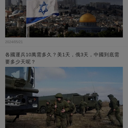
2024/05/21
各國運兵10萬需多久？美1天，俄3天，中國到底需
要多少天呢？