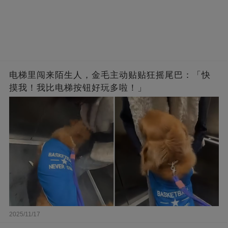
电梯里闯来陌生人，金毛主动贴贴狂摇尾巴：「快
摸我！我比电梯按钮好玩多啦！」
2025/11/17