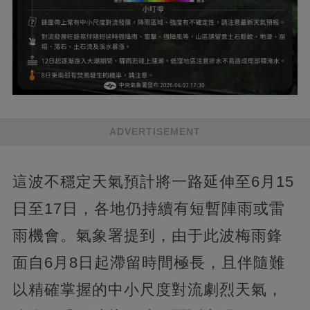
ADVERTISEMENT
這波不穩定天氣預計將一路延伸至6月15
日至17日，各地仍持續有短暫陣雨或雷
雨機會。氣象署提到，由于此波梅雨鋒
面自6月8日起滯留時間極長，且伴隨難
以精確掌握的中小尺度對流劇烈天氣，