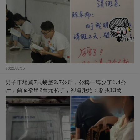
2022/08/15
男子市場買7只螃蟹3.7公斤，公稱一稱少了1.4公
斤，商家欲出2萬元私了，卻遭拒絕：賠我13萬