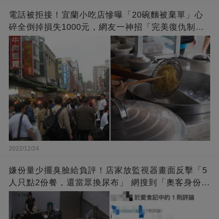
電話被拒接！宜蘭小吃店慘曝「20碗麵被棄單」心
碎全倒掉損失1000元，網友一神招「完美復仇制裁
奧客」大快人心！
2022/12/24
嫌份量少擺臭臉給負評！店家放監視器畫面反擊「5
人只點2份餐，還當眾換尿布」 網搜到「奧客身份驚
人」大嘆：台灣未來堪憂