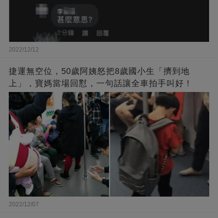
2022/12/12
捷運無空位，50歲阿姨怒把8歲國小生「擠到地
上」，寶媽當場回懟，一句話讓全車拍手叫好！
2022/12/07