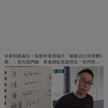
全家到嘉義玩！留飲料退房隔天「被飯店討清潔費5
萬」：想坑我們錢 業者調監視器愣住「你們明明
有回來」