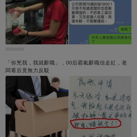
2022/10/11
「你兇我，我就辭職」，00后霸氣辭職信走紅，老
闆看后竟無力反駁