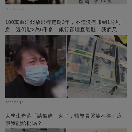
2022/08/27
100萬血汗錢放銀行定期3年，不僅沒有賺到1分利
息，還倒貼2萬6千多，銀行卻理直氣壯：我們又不
是故意的
2022/08/18
大學生奇葩「請假條」火了，輔導員哭笑不得：這
假我能給批嗎？