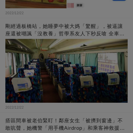
2022/12/22
剛經過板橋站，她睡夢中被大媽「驚醒」，被逼讓
座還被嘲諷「沒教養」哲學系友人下秒反嗆 全車叫
好「學到了！」
2022/12/22
搭區間車被老伯緊盯！鄰座女生「被擠到窗邊」不
敢吭聲，她機警「用手機Airdrop」和乘客神救援！