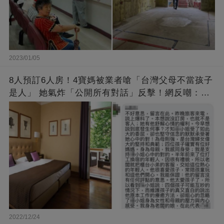
2023/01/05
8人預訂6人房！4寶媽被業者嗆「台灣父母不當孩子
是人」 她氣炸「公開所有對話」反擊！網反嘲：你
才有問題！
2022/12/24