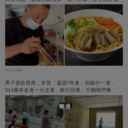
2023/09/06
男子貸款買房，辛苦「還貸7年多」到銀行一查，
514萬本金竟一分沒還，銀行回應：不關我們事
略過