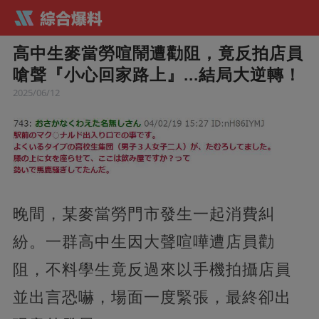
高中生麥當勞喧鬧遭勸阻，竟反拍店員
嗆聲『小心回家路上』...結局大逆轉！
2025/06/12
晚間，某麥當勞門市發生一起消費糾
紛。一群高中生因大聲喧嘩遭店員勸
阻，不料學生竟反過來以手機拍攝店員
並出言恐嚇，場面一度緊張，最終卻出