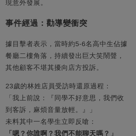
現意外發展。
事件經過：勸導變衝突
據目擊者表示，當時約5-6名高中生佔據
餐廳二樓角落，持續發出巨大笑鬧聲，
其他顧客不堪其擾向店方投訴。
23歲的林姓店員受訪時還原過程：
「我上前說：『同學不好意思，我們收
到客訴，麻煩音量放輕。』」
未料其中一名學生立即反嗆：
「嗯？你誰啊？我們不能聊天嗎？」