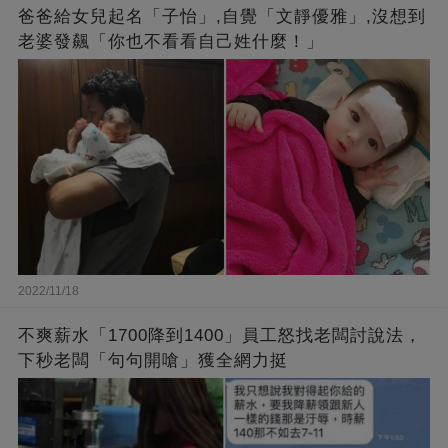
爸爸給女兒起名「子怡」,自覺「文靜優雅」,沒想到
老婆發飆「你也不看看自己姓什麼！」
2022/11/18
不爽薪水「1700降到1400」員工怒找老闆討說法，
下秒老闆「句句開嗆」獲全網力挺