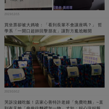
2023/12/15
買坐票卻被大媽嗆：「看到長輩不會讓座嗎？」 哲
學系「一開口超帥回擊朋友」讓對方尷尬離開
2023/10/12
哭訴沒錢吃飯！店家心善特許老婦「免費吃麵」~直
到有天她「偷偷往麵裡加一物」才知：好心沒好報