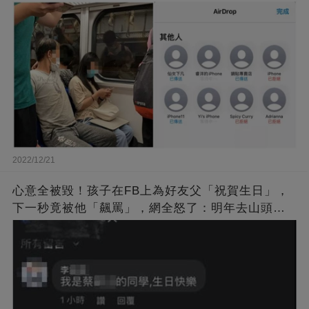
網贊「台灣有你變更美」
2022/12/21
心意全被毀！孩子在FB上為好友父「祝賀生日」，
下一秒竟被他「飆罵」，網全怒了：明年去山頭祝
賀你！