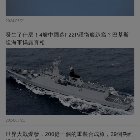
2024/05/21
發生了什麼！4艘中國造F22P護衛艦趴窩？巴基斯
坦海軍揭露真相
2024/05/21
世界大戰爆發，200億一個的重裝合成旅，29個夠維