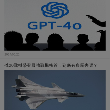
2024/05/21
殲20戰機榮登最強戰機榜首，到底有多厲害呢？