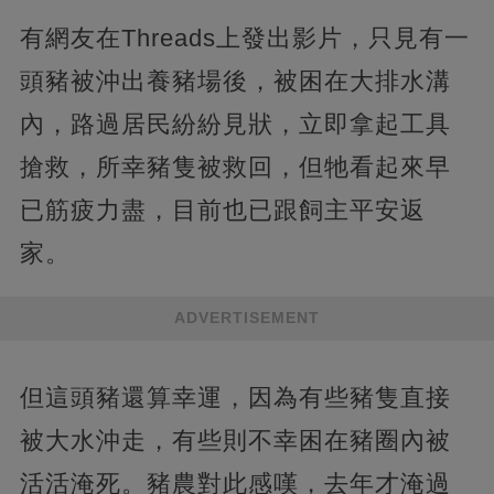
有網友在Threads上發出影片，只見有一
頭豬被沖出養豬場後，被困在大排水溝
內，路過居民紛紛見狀，立即拿起工具
搶救，所幸豬隻被救回，但牠看起來早
已筋疲力盡，目前也已跟飼主平安返
家。
ADVERTISEMENT
但這頭豬還算幸運，因為有些豬隻直接
被大水沖走，有些則不幸困在豬圈內被
活活淹死。豬農對此感嘆，去年才淹過