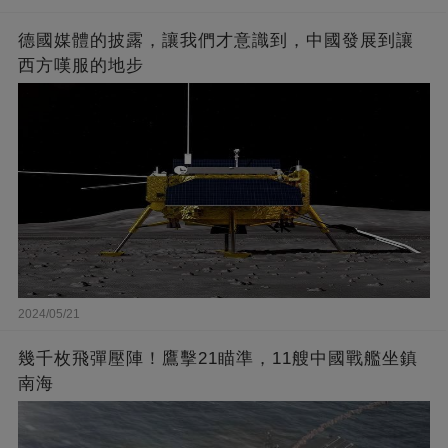
德國媒體的披露，讓我們才意識到，中國發展到讓
西方嘆服的地步
2024/05/21
幾千枚飛彈壓陣！鷹擊21瞄準，11艘中國戰艦坐鎮
南海