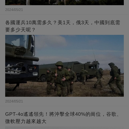
2024/05/21
各國運兵10萬需多久？美1天，俄3天，中國到底需
要多少天呢？
2024/05/21
GPT-4o遙遙領先！將沖擊全球40%的崗位，谷歌、
微軟壓力越來越大