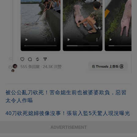
被公公亂刀砍死！苦命媳生前也被婆婆欺負，惡習
太令人作嘔
40刀砍死媳婦後像沒事！張翁入監5天驚人現況曝光
ADVERTISEMENT