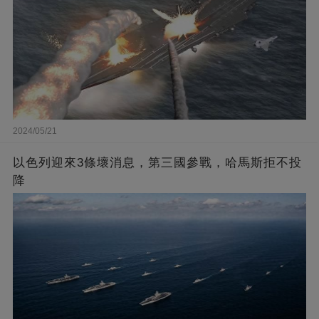
2024/05/21
以色列迎來3條壞消息，第三國參戰，哈馬斯拒不投
降