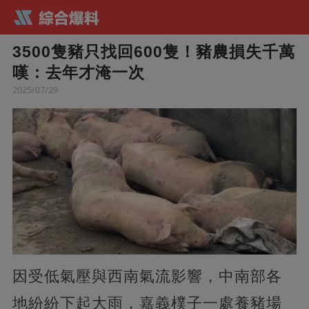
3500隻豬只找回600隻！豬農損失千萬
嘆：去年才淹一次
2025/07/29
因受低氣壓與西南氣流影響，中南部各
地紛紛下起大雨，嘉義樸子一處養豬場