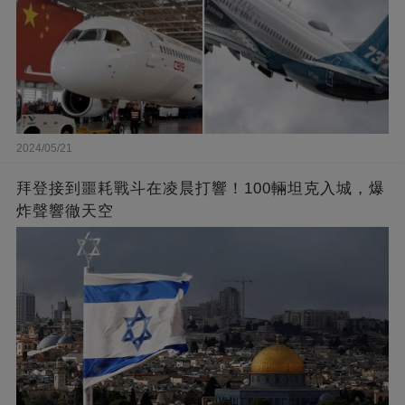
2024/05/21
拜登接到噩耗戰斗在凌晨打響！100輛坦克入城，爆
炸聲響徹天空