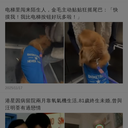
电梯里闯来陌生人，金毛主动贴贴狂摇尾巴：「快
摸我！我比电梯按钮好玩多啦！」
2025/11/17
港星因病留院兩月靠氧氣機生活,81歲終生未婚,曾與
汪明荃有過戀情