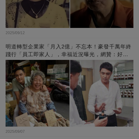
2025/09/12
明道轉型企業家「月入2億」不忘本！豪發千萬年終
踐行「員工即家人」，幸福近況曝光，網贊：好老
闆的福報
2025/09/07