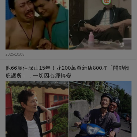
2025/10/08
他66歲住深山15年！花200萬買新店800坪「開動物
庇護所」，一切因心經轉變