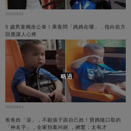
2025/09/24
5 歲男童獨坐公車！乘客問「媽媽在哪」，指向前方
回應讓人心疼
略過
2025/09/14
爸爸姓「滾」，不願孩子跟自己姓！寶媽隨口取的
「神名字」，全家拍案叫絕 ，網驚：太有才