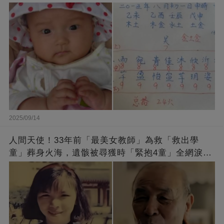
2025/09/14
人間天使！33年前「最美女教師」為救「救出學
童」葬身火海，遺骸被尋獲時「緊抱4童」全網淚
崩：真正的英雄不該被遺忘