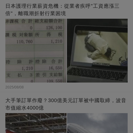
日本護理行業薪資危機：從業者疾呼"工資應漲三
倍"，離職潮折射行業困境
2025/08/08
大手筆訂單作廢？300億美元訂單被中國取締，波音
市值縮水4000億