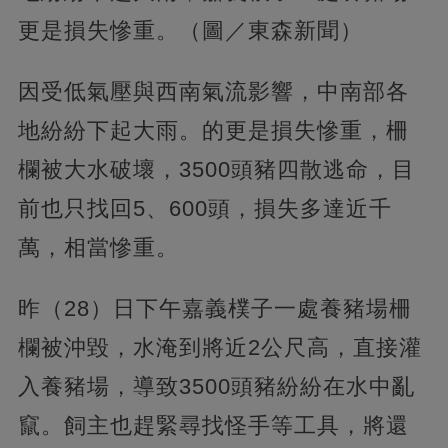
更是損失慘重。（圖／東森新聞）
因受低氣壓與西南氣流影響，中南部各
地紛紛下起大雨。的更是損失慘重，柵
欄被大水破壞，3500頭豬四散逃命，目
前也只找回5、600頭，損失多達近千
萬，相當慘重。
昨（28）日下午嘉義樸子一處養豬場柵
欄被沖毀，水淹到將近2公尺高，直接灌
入養豬場，導致3500頭豬紛紛在水中亂
竄。飼主也趕緊尋找怪手等工具，將還