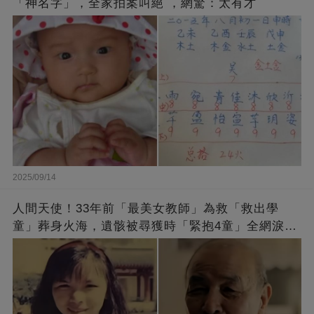
「神名字」，全家拍案叫絕 ，網驚：太有才
2025/09/14
人間天使！33年前「最美女教師」為救「救出學
童」葬身火海，遺骸被尋獲時「緊抱4童」全網淚
崩：真正的英雄不該被遺忘