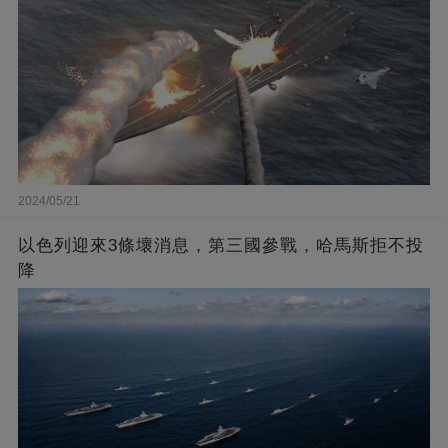
2024/05/21
以色列迎來3條壞消息，第三國參戰，哈馬斯拒不投
降