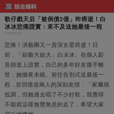
歌仔戲天后「被倒債2億」昨癌逝！白
冰冰悲痛證實：來不及送她最後一程
2025/06/26
悲痛！演藝圈又一資深女星癌逝！日
前，「綜藝大姐大」白冰冰、在個人影
音頻道上證實，自己的多年好友撒手離
世，她徹夜未眠、前往告別式送最後一
程...並回憶道兩人的深刻友情：「家屬很
低調，但她過去唱了不少好歌，我覺得
不能就這樣無聲無息的走了，希望大家