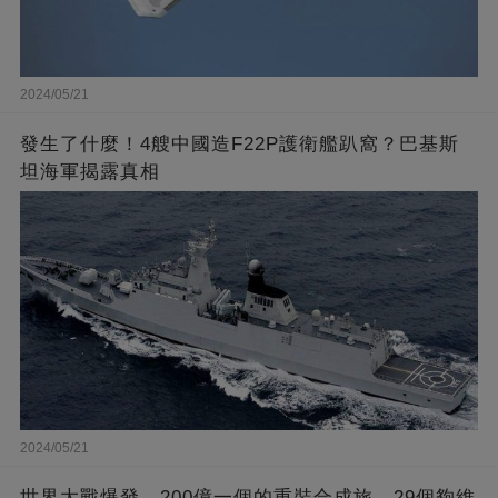
2024/05/21
發生了什麼！4艘中國造F22P護衛艦趴窩？巴基斯
坦海軍揭露真相
2024/05/21
世界大戰爆發，200億一個的重裝合成旅，29個夠維