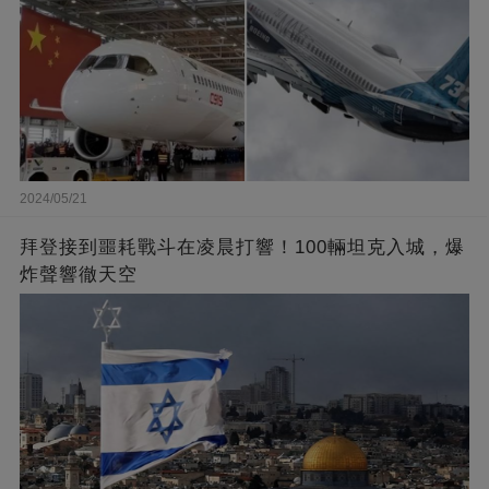
2024/05/21
拜登接到噩耗戰斗在凌晨打響！100輛坦克入城，爆
炸聲響徹天空