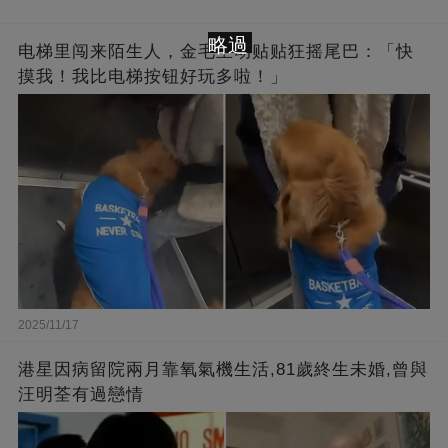
略過
电梯里闯来陌生人，金毛主动贴贴狂摇尾巴：「快
摸我！我比电梯按钮好玩多啦！」
2025/11/17
港星因病留院兩月靠氧氣機生活,81歲終生未婚,曾與
汪明荃有過戀情