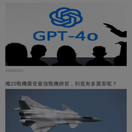
2024/05/21
殲20戰機榮登最強戰機榜首，到底有多厲害呢？