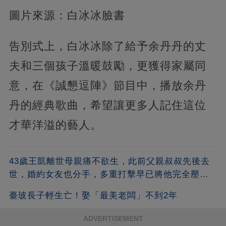
圖片來源：白冰冰臉書
告別式上，白冰冰除了給予余丹丹的丈
夫和三個孩子溫暖鼓勵，更獲得家屬同
意，在《誠懇逗陣》節目中，播放余丹
丹的經典歌曲，希望讓更多人記住這位
才華洋溢的藝人。
43歲王凱離世母親痛不欲生，此前父親叔叔先後去
世，婚約女友也分手，多重打擊早已將他完全壓
垮！
臺玻長子輕生亡！娶「最美老闆」不到2年
ADVERTISEMENT