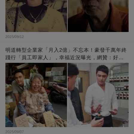
2025/09/12
明道轉型企業家「月入2億」不忘本！豪發千萬年終
踐行「員工即家人」，幸福近況曝光，網贊：好老
闆的福報
2025/09/07