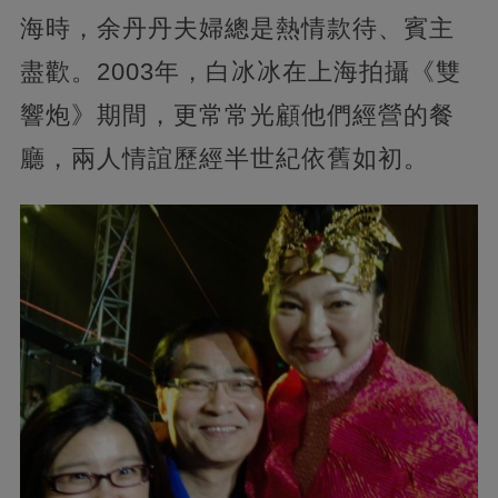
海時，余丹丹夫婦總是熱情款待、賓主
盡歡。2003年，白冰冰在上海拍攝《雙
響炮》期間，更常常光顧他們經營的餐
廳，兩人情誼歷經半世紀依舊如初。