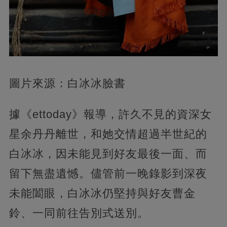
圖片來源：白冰冰臉書
據《ettoday》報導，許久不見的資深女
星余丹丹離世，和她交情超過半世紀的
白冰冰，因未能見到好友最後一面、而
留下無盡遺憾。儘管前一晚錄影到深夜
未能闔眼，白冰冰仍堅持與好友曹金
鈴、一同前往告別式送別。