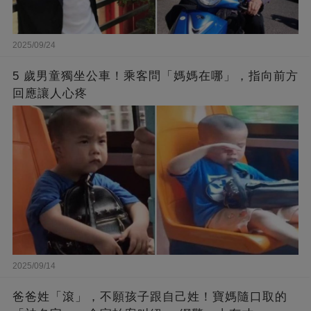
2025/09/24
5 歲男童獨坐公車！乘客問「媽媽在哪」，指向前方
回應讓人心疼
2025/09/14
爸爸姓「滾」，不願孩子跟自己姓！寶媽隨口取的