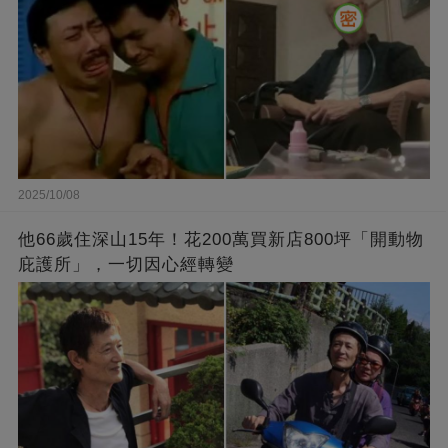
2025/10/08
他66歲住深山15年！花200萬買新店800坪「開動物
庇護所」，一切因心經轉變