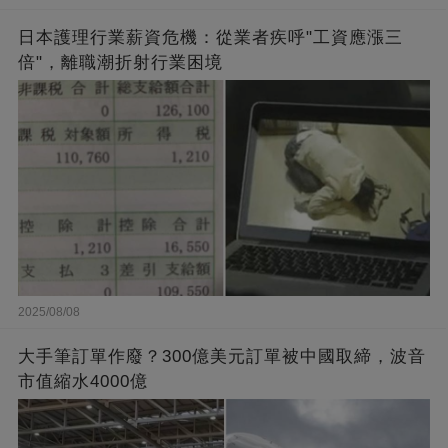
日本護理行業薪資危機：從業者疾呼"工資應漲三
倍"，離職潮折射行業困境
2025/08/08
大手筆訂單作廢？300億美元訂單被中國取締，波音
市值縮水4000億