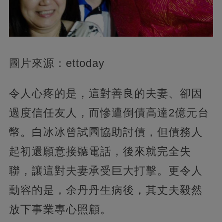
圖片來源：ettoday
令人心疼的是，這對善良的夫妻、卻因
過度信任友人，而慘遭倒債高達2億元台
幣。白冰冰曾試圖協助討債，但債務人
起初還願意接聽電話，後來就完全失
聯，讓這對夫妻承受巨大打擊。更令人
動容的是，余丹丹生病後，其丈夫毅然
放下事業專心照顧。