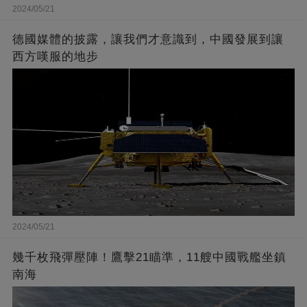
2024/05/21
德國媒體的披露，讓我們才意識到，中國發展到讓
西方嘆服的地步
2024/05/21
幾千枚飛彈壓陣！鷹擊21瞄準，11艘中國戰艦坐鎮
南海