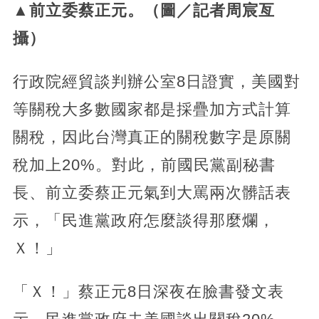
▲前立委蔡正元。（圖／記者周宸亙
攝）
行政院經貿談判辦公室8日證實，美國對
等關稅大多數國家都是採疊加方式計算
關稅，因此台灣真正的關稅數字是原關
稅加上20%。對此，前國民黨副秘書
長、前立委蔡正元氣到大罵兩次髒話表
示，「民進黨政府怎麼談得那麼爛，
Ｘ！」
「Ｘ！」蔡正元8日深夜在臉書發文表