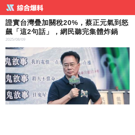
證實台灣疊加關稅20%，蔡正元氣到怒
飆「這2句話」，網民聽完集體炸鍋
2025/08/09