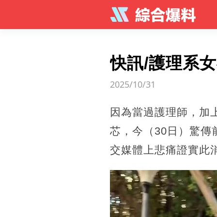
快訊/護理系
2025/10/31
因為當過護理師，加
芯，今（30日）驚
交媒體上悲痛證實此