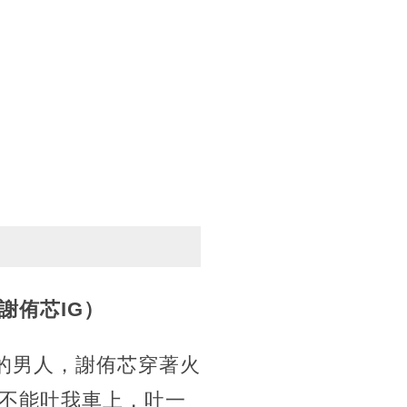
謝侑芯IG）
的男人，謝侑芯穿著火
不能吐我車上，吐一