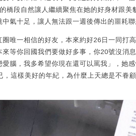
的橋段自然讓人繼續聚焦在她的好身材跟美貌
跳中氣十足，讓人無法跟一週後傳出的噩耗聯
紅圈唯一相信的好友，本來約好26日一同打
本來等你回國我們要做好多事，你20號沒消
戀愛腦，我多希望你現在還可以罵我」，她感
而已，這樣美好的年紀，為什麼上天總是不眷