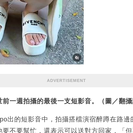
ADVERTISEMENT
世前一週拍攝的最後一支短影音。
（圖／翻攝
前po出的短影音中，拍攝搭檔演宿醉蹲在路邊
他要不要幫忙，還表示可以送對方回家，「但