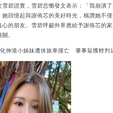
友雪碧證實，雪碧悲慟發文表示：「我崩潰了
」她回憶起與謝侑芯的美好時光，稱讚她不僅
真心的朋友。雪碧呼籲外界應給予謝侑芯的家
難關。
utline彰化伸港小姊妹遭休旅車撞亡 肇事翁獲輕判