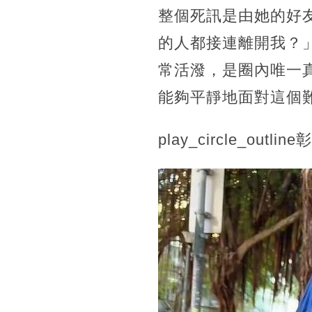
整個死訊是由她的好
的人都接連離開我？
常活潑，是圈內唯一
能夠平靜地面對這個
play_circle_o