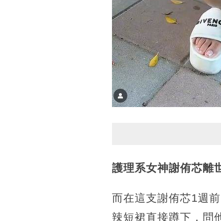
護理系女神
謝侑芯離
而在這支謝侑芯1週
辣短裙直接蹲下，問