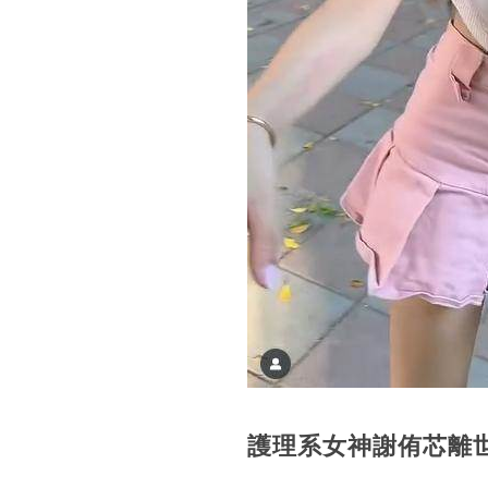
護理系女神
謝侑芯離