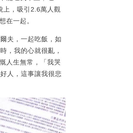
上，吸引2.6萬人觀
想在一起。
高爾夫，一起吃飯，如
息時，我的心就很亂，
慨人生無常，「我哭
顧好人，這事讓我很悲