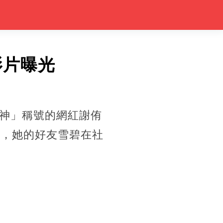
影片曝光
神」稱號的網紅謝侑
世，她的好友雪碧在社