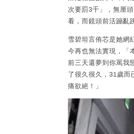
次要罰3千」，無厘頭
看，而鏡頭前活蹦亂
雪碧坦言侑芯是她網
今再也無法實現，「
前三天還夢到你罵我
了很久很久，31歲
痛欲絕！」