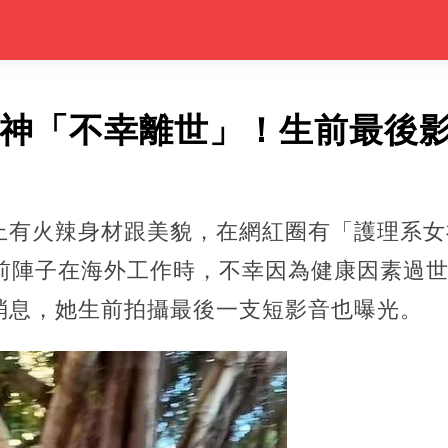
女神「不幸離世」！生前最後
上有火辣身材跟美貌，在網紅圈有「護理系女
傳前陣子在海外工作時，不幸因為健康因素過
消息，她生前拍攝最後一支短影音也曝光。