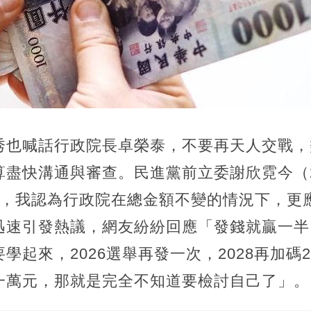
秀也喊話行政院長卓榮泰，不要再天人交戰，
算盡快溝通與審查。民進黨前立委謝欣霓今（
要，我認為行政院在總金額不變的情況下，更
迅速引發熱議，網友紛紛回應「發錢就贏一半
學起來，2026選舉再發一次，2028再加碼
一萬元，那就是完全不知道要檢討自己了」。