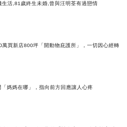
生活,81歲終生未婚,曾與汪明荃有過戀情
00萬買新店800坪「開動物庇護所」，一切因心經轉
問「媽媽在哪」，指向前方回應讓人心疼