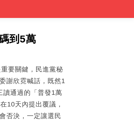
碼到5萬
是重要關鍵，民進黨秘
委謝欣霓喊話，既然1
三讀通過的「普發1萬
在10天內提出覆議，
會否決，一定讓選民