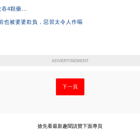
4顆藥...
前也被婆婆欺負，惡習太令人作嘔
ADVERTISEMENT
下一頁
搶先看最新趣聞請贊下面專頁