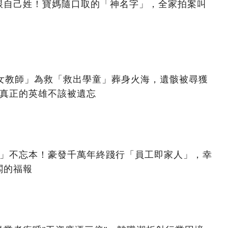
跟自己姓！寶媽隨口取的「神名字」，全家拍案叫
美女教師」為救「救出學童」葬身火海，遺骸被尋獲
：真正的英雄不該被遺忘
億」不忘本！豪發千萬年終踐行「員工即家人」，幸
闆的福報