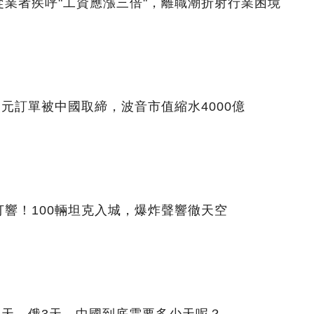
業者疾呼"工資應漲三倍"，離職潮折射行業困境
美元訂單被中國取締，波音市值縮水4000億
響！100輛坦克入城，爆炸聲響徹天空