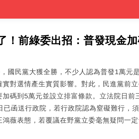
了！前綠委出招：普發現金加
決，國民黨大獲全勝，不少人認為普發1萬元
確實對選情產生實質影響。對此，民進黨前立
要加碼到5萬元並設立排富條款。立法院日前
日已函送行政院，若行政院認為窒礙難行，須
王鴻薇表態，若覆議在野黨立委毫無疑問一定