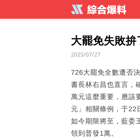
大罷免失敗拚
2025/07/27
726大罷免全數遭否
書長林右昌也直言，
萬元這麼重要，應該
元」相關條例，于22
如今期限將至，藍委
領到普發1萬。