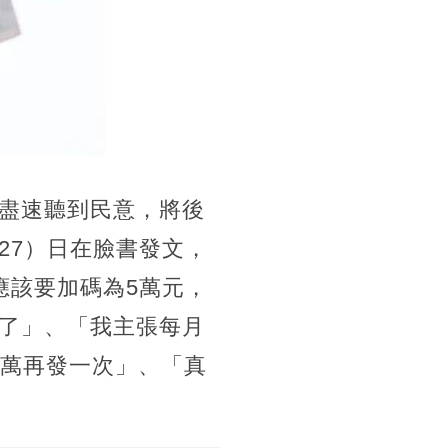
盡速聽到民意，將後
27）日在臉書發文，
應該要加碼為5萬元，
了」、「我主張每月
2萬再發一次」、「真