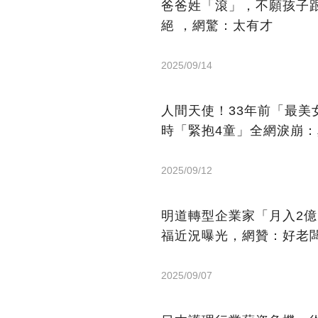
爸爸姓「滾」，不願孩子
絕 ，網驚：太有才
2025/09/14
人間天使！33年前「最
時「緊抱4童」全網淚崩
2025/09/12
明道轉型企業家「月入2
福近況曝光，網贊：好老
2025/09/07