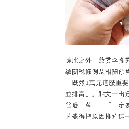
除此之外，藍委李彥
續關稅條例及相關預
「既然1萬元這麼重
並排富」。貼文一出
普發一萬」、「一定要
的覺得把原因推給這