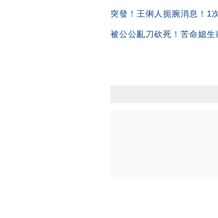
突發！王俐人扼腕消息！1次吞
被公公亂刀砍死！苦命媳生