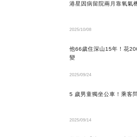
港星因病留院兩月靠氧氣機
2025/10/08
他66歲住深山15年！花2
變
2025/09/24
5 歲男童獨坐公車！乘客
2025/09/14