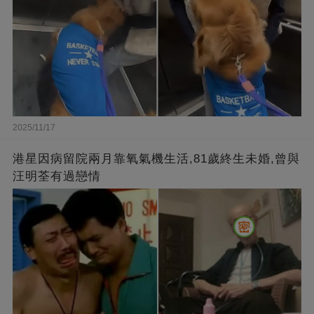
2025/11/17
港星因病留院兩月靠氧氣機生活,81歲終生未婚,曾與
汪明荃有過戀情