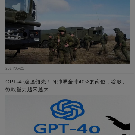
2024/05/21
GPT-4o遙遙領先！將沖擊全球40%的崗位，谷歌、
微軟壓力越來越大