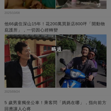
2025/10/08
他66歲住深山15年！花200萬買新店800坪「開動物
庇護所」，一切因心經轉變
略過
2025/09/24
5 歲男童獨坐公車！乘客問「媽媽在哪」，指向前方
回應讓人心疼