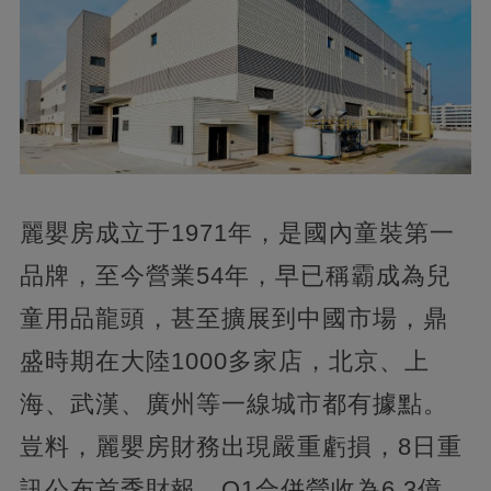
麗嬰房成立于1971年，是國內童裝第一
品牌，至今營業54年，早已稱霸成為兒
童用品龍頭，甚至擴展到中國市場，鼎
盛時期在大陸1000多家店，北京、上
海、武漢、廣州等一線城市都有據點。
豈料，麗嬰房財務出現嚴重虧損，8日重
訊公布首季財報，Q1合併營收為6.3億