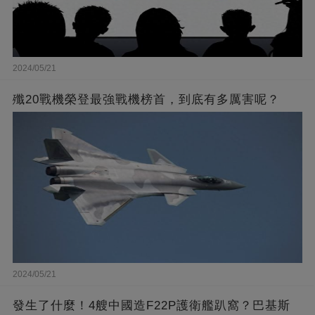
2024/05/21
殲20戰機榮登最強戰機榜首，到底有多厲害呢？
2024/05/21
發生了什麼！4艘中國造F22P護衛艦趴窩？巴基斯