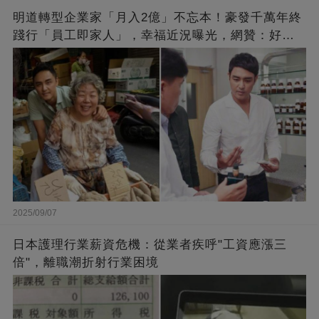
明道轉型企業家「月入2億」不忘本！豪發千萬年終
踐行「員工即家人」，幸福近況曝光，網贊：好老
闆的福報
2025/09/07
日本護理行業薪資危機：從業者疾呼"工資應漲三
倍"，離職潮折射行業困境