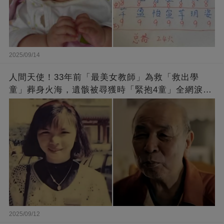
2025/09/14
人間天使！33年前「最美女教師」為救「救出學
童」葬身火海，遺骸被尋獲時「緊抱4童」全網淚
崩：真正的英雄不該被遺忘
2025/09/12