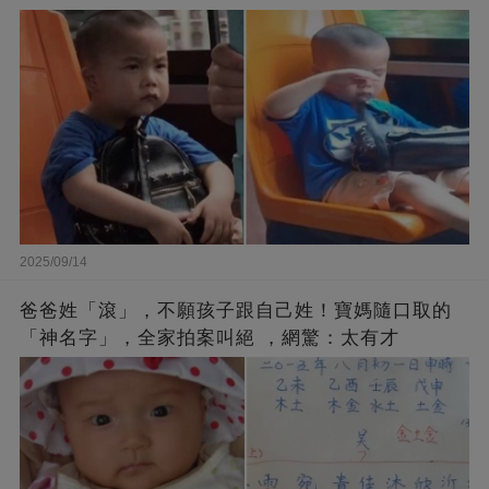
2025/09/14
爸爸姓「滾」，不願孩子跟自己姓！寶媽隨口取的
「神名字」，全家拍案叫絕 ，網驚：太有才