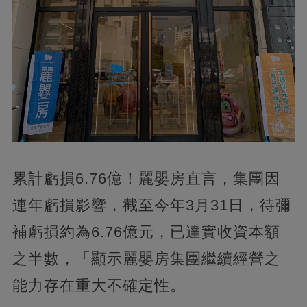
累計虧損6.76億！麗嬰房直言，集團因
連年虧損影響，截至今年3月31日，待彌
補虧損約為6.76億元，已達實收資本額
之半數，「顯示麗嬰房集團繼續經營之
能力存在重大不確定性。