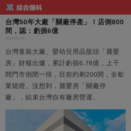
台灣50年大廠「關廠停產」！店倒800
間，認：虧損6億
2025/05/16
台灣童裝大廠、嬰幼兒用品龍頭「麗嬰
房」財報出爐，累計虧損6.76億，上千
間門市倒閉一排，目前約剩200間，全歇
業熄燈。沒想到，麗嬰房「關廠停
廠」，結束台灣自有廠房營運。