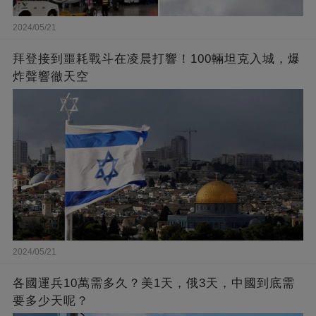
2024/05/21
拜登接到噩耗戰斗在凌晨打響！100輛坦克入城，爆
炸聲響徹天空
2024/05/21
各國運兵10萬需多久？美1天，俄3天，中國到底需
要多少天呢？