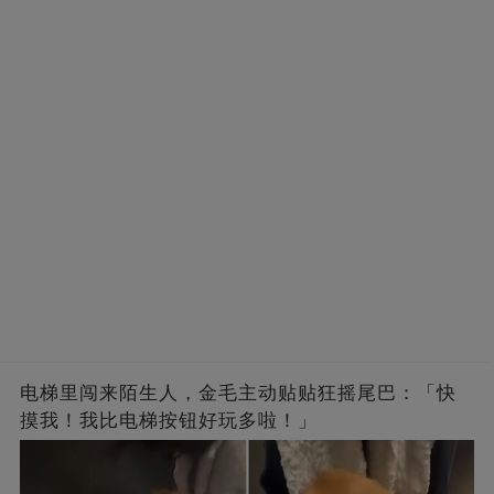
电梯里闯来陌生人，金毛主动贴贴狂摇尾巴：「快
摸我！我比电梯按钮好玩多啦！」