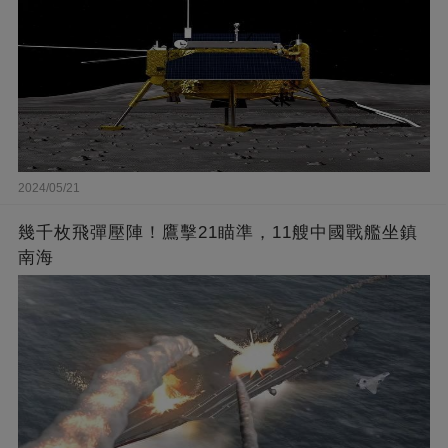
2024/05/21
幾千枚飛彈壓陣！鷹擊21瞄準，11艘中國戰艦坐鎮
南海