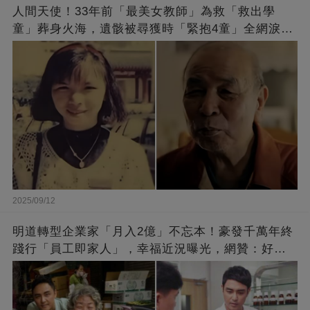
人間天使！33年前「最美女教師」為救「救出學
童」葬身火海，遺骸被尋獲時「緊抱4童」全網淚
崩：真正的英雄不該被遺忘
2025/09/12
明道轉型企業家「月入2億」不忘本！豪發千萬年終
踐行「員工即家人」，幸福近況曝光，網贊：好老
闆的福報