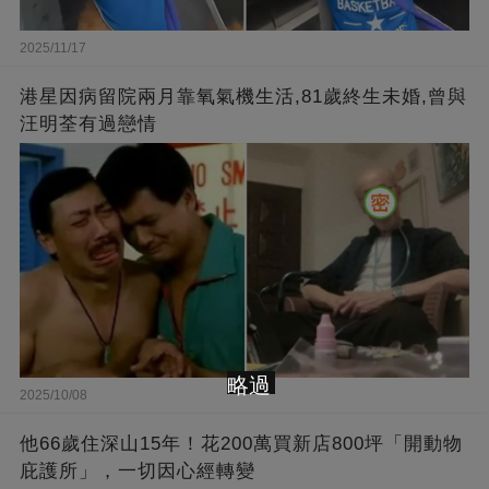
2025/11/17
港星因病留院兩月靠氧氣機生活,81歲終生未婚,曾與
汪明荃有過戀情
略過
2025/10/08
他66歲住深山15年！花200萬買新店800坪「開動物
庇護所」，一切因心經轉變