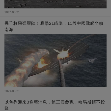
2024/05/21
幾千枚飛彈壓陣！鷹擊21瞄準，11艘中國戰艦坐鎮
南海
2024/05/21
以色列迎來3條壞消息，第三國參戰，哈馬斯拒不投
降