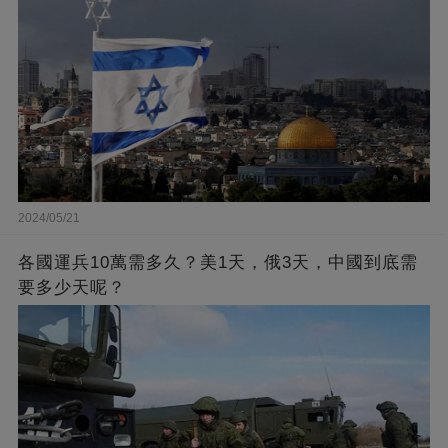
2024/05/21
各國運兵10萬需多久？美1天，俄3天，中國到底需
要多少天呢？