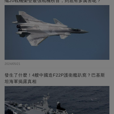
殲20戰機榮登最強戰機榜首，到底有多厲害呢？
2024/05/21
發生了什麼！4艘中國造F22P護衛艦趴窩？巴基斯
坦海軍揭露真相