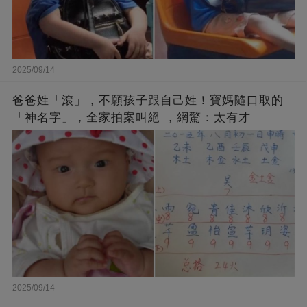
2025/09/14
爸爸姓「滾」，不願孩子跟自己姓！寶媽隨口取的
「神名字」，全家拍案叫絕 ，網驚：太有才
2025/09/14