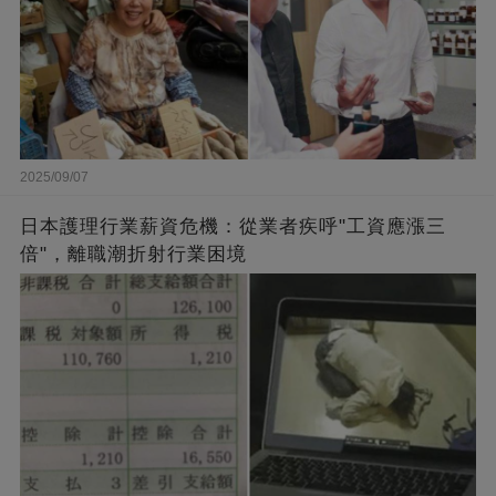
2025/09/07
日本護理行業薪資危機：從業者疾呼"工資應漲三
倍"，離職潮折射行業困境