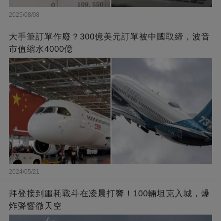
2025/08/08
大手筆訂單作廢？300億美元訂單被中國取締，波音
市值縮水4000億
2024/05/21
拜登接到噩耗戰斗在凌晨打響！100輛坦克入城，爆
炸聲響徹天空