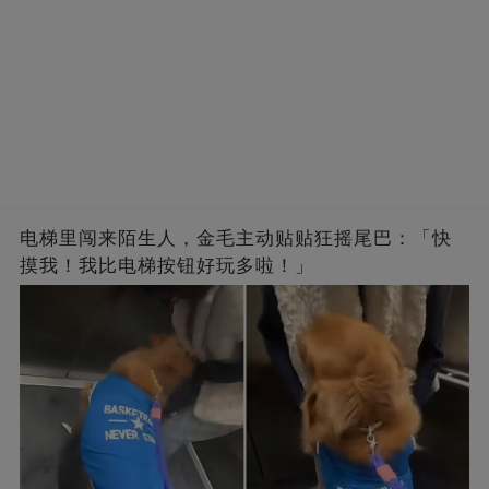
电梯里闯来陌生人，金毛主动贴贴狂摇尾巴：「快
摸我！我比电梯按钮好玩多啦！」