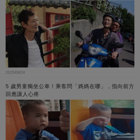
2025/09/24
5 歲男童獨坐公車！乘客問「媽媽在哪」，指向前方
回應讓人心疼