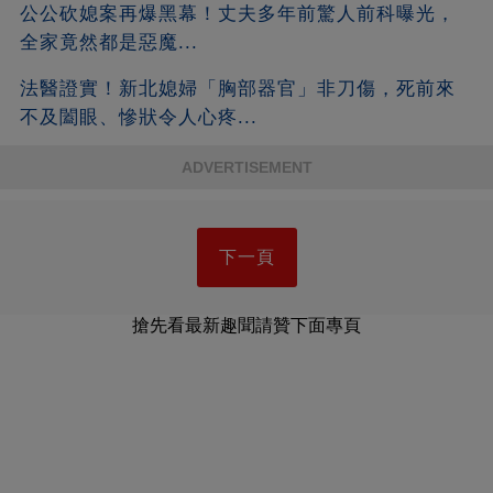
公公砍媳案再爆黑幕！丈夫多年前驚人前科曝光，
全家竟然都是惡魔...
法醫證實！新北媳婦「胸部器官」非刀傷，死前來
不及闔眼、慘狀令人心疼...
ADVERTISEMENT
下一頁
搶先看最新趣聞請贊下面專頁