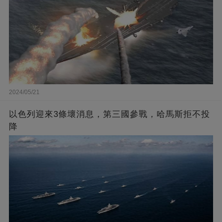
2024/05/21
以色列迎來3條壞消息，第三國參戰，哈馬斯拒不投
降