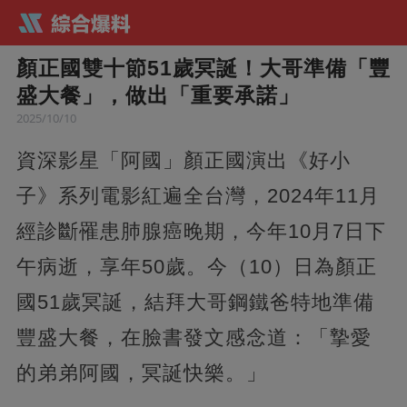
顏正國雙十節51歲冥誕！大哥準備「豐
盛大餐」，做出「重要承諾」
2025/10/10
資深影星「阿國」顏正國演出《好小
子》系列電影紅遍全台灣，2024年11月
經診斷罹患肺腺癌晚期，今年10月7日下
午病逝，享年50歲。今（10）日為顏正
國51歲冥誕，結拜大哥鋼鐵爸特地準備
豐盛大餐，在臉書發文感念道：「摯愛
的弟弟阿國，冥誕快樂。」