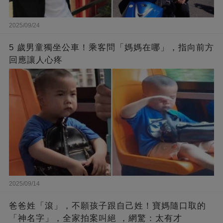
2025/09/24
5 歲男童獨坐公車！乘客問「媽媽在哪」，指向前方
回應讓人心疼
2025/09/14
爸爸姓「滾」，不願孩子跟自己姓！寶媽隨口取的
「神名字」，全家拍案叫絕 ，網驚：太有才