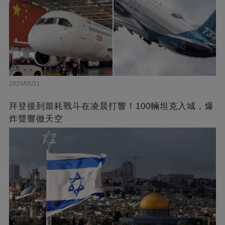
2024/05/21
拜登接到噩耗戰斗在凌晨打響！100輛坦克入城，爆
炸聲響徹天空