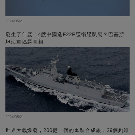
2024/05/21
發生了什麼！4艘中國造F22P護衛艦趴窩？巴基斯
坦海軍揭露真相
2024/05/21
世界大戰爆發，200億一個的重裝合成旅，29個夠維