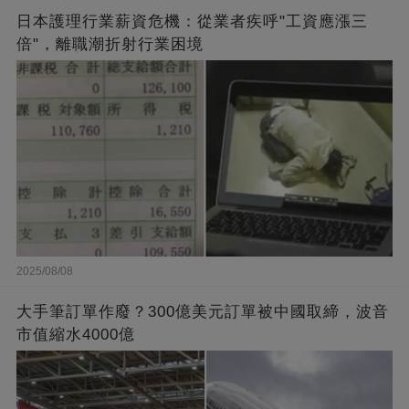
日本護理行業薪資危機：從業者疾呼"工資應漲三
倍"，離職潮折射行業困境
2025/08/08
大手筆訂單作廢？300億美元訂單被中國取締，波音
市值縮水4000億