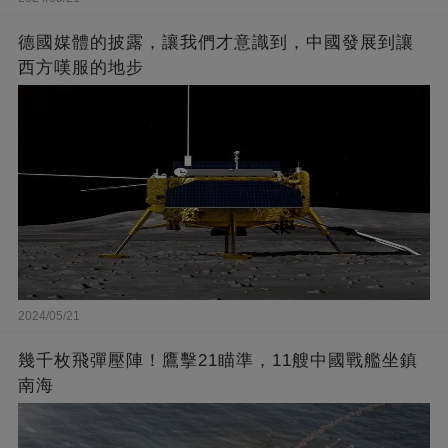
德國媒體的披露，讓我們才意識到，中國發展到讓
西方嘆服的地步
2024/05/21
幾千枚飛彈壓陣！鷹擊21瞄準，11艘中國戰艦坐鎮
南海