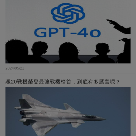
2024/05/21
殲20戰機榮登最強戰機榜首，到底有多厲害呢？