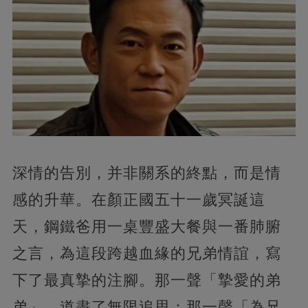
深情的告別，并非關系的終點，而是情
感的升華。在顏正國五十一歲冥誕這
天，鋼鐵爸用一桌豐盛大餐與一番肺腑
之言，為這段跨越血緣的兄弟情誼，寫
下了最真摯的注腳。那一聲「摯愛的弟
弟」，道盡了無限追思；那一聲「為兄