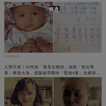
略過
2025/09/14
人間天使！33年前「最美女教師」為救「救出學
童」葬身火海，遺骸被尋獲時「緊抱4童」全網淚
崩：真正的英雄不該被遺忘