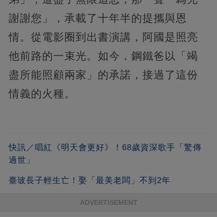
謝謝您」，承載了十年半的提攜與恩
情。從電影圈到出書演講，阿國是照亮
他前路的一束光。如今，鋼鐵爸以「竭
盡所能照顧兩家」的承諾，接過了這份
情義的火種。
快訊／唱紅《明天會更好》！68歲資深歌手「驚傳
過世」
臺玻長子輕生亡！娶「最美老闆」不到2年
ADVERTISEMENT