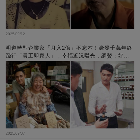
2025/09/12
明道轉型企業家「月入2億」不忘本！豪發千萬年終
踐行「員工即家人」，幸福近況曝光，網贊：好老
闆的福報
2025/09/07