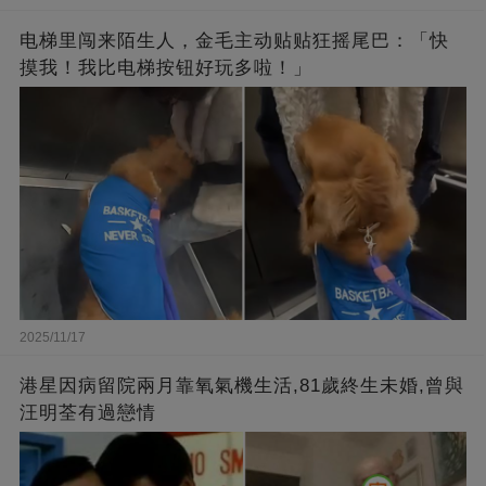
电梯里闯来陌生人，金毛主动贴贴狂摇尾巴：「快
摸我！我比电梯按钮好玩多啦！」
2025/11/17
港星因病留院兩月靠氧氣機生活,81歲終生未婚,曾與
汪明荃有過戀情