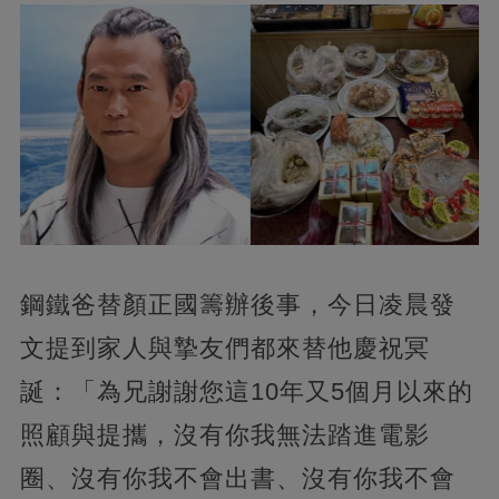
鋼鐵爸替顏正國籌辦後事，今日凌晨發
文提到家人與摯友們都來替他慶祝冥
誕：「為兄謝謝您這10年又5個月以來的
照顧與提攜，沒有你我無法踏進電影
圈、沒有你我不會出書、沒有你我不會