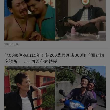
2025/10/08
他66歲住深山15年！花200萬買新店800坪「開動物
庇護所」，一切因心經轉變