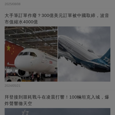
2025/08/08
大手筆訂單作廢？300億美元訂單被中國取締，波音
市值縮水4000億
2024/05/21
拜登接到噩耗戰斗在凌晨打響！100輛坦克入城，爆
炸聲響徹天空