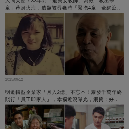
人間天使！33年前「最美女教師」為救「救出學
童」葬身火海，遺骸被尋獲時「緊抱4童」全網淚
崩：真正的英雄不該被遺忘
2025/09/12
明道轉型企業家「月入2億」不忘本！豪發千萬年終
踐行「員工即家人」，幸福近況曝光，網贊：好老
闆的福報