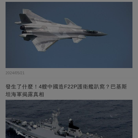
2024/05/21
發生了什麼！4艘中國造F22P護衛艦趴窩？巴基斯
坦海軍揭露真相