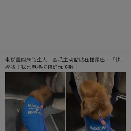
电梯里闯来陌生人，金毛主动贴贴狂摇尾巴：「快
摸我！我比电梯按钮好玩多啦！」