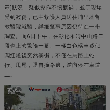
毒]狀況，疑似操作不慎釀禍，並于現場
受到輕傷，已由救護人員送往埔里基督
教醫院就醫，詳細肇事原因仍待進一步
調查。而6日下午，在彰化永靖中山路二
段也上演驚險一幕。一輛白色轎車疑似
闖紅燈後突然暴衝，不僅在馬路上蛇
行、甩尾，還自撞路邊，逆向停在車道
上。