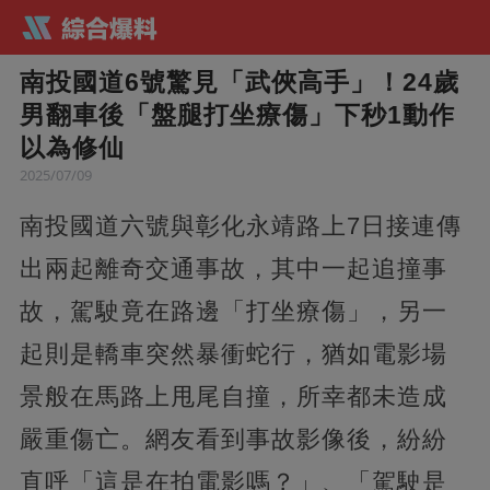
南投國道6號驚見「武俠高手」！24歲
男翻車後「盤腿打坐療傷」下秒1動作
以為修仙
2025/07/09
南投國道六號與彰化永靖路上7日接連傳
出兩起離奇交通事故，其中一起追撞事
故，駕駛竟在路邊「打坐療傷」，另一
起則是轎車突然暴衝蛇行，猶如電影場
景般在馬路上甩尾自撞，所幸都未造成
嚴重傷亡。網友看到事故影像後，紛紛
直呼「這是在拍電影嗎？」、「駕駛是