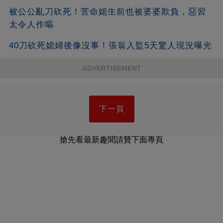
被公公亂刀砍死！苦命媳生前也被婆婆欺負，惡習
太令人作嘔
40刀砍死媳婦後像沒事！張翁入監5天驚人現況曝光
ADVERTISEMENT
下一頁
搶先看最新趣聞請贊下面專頁