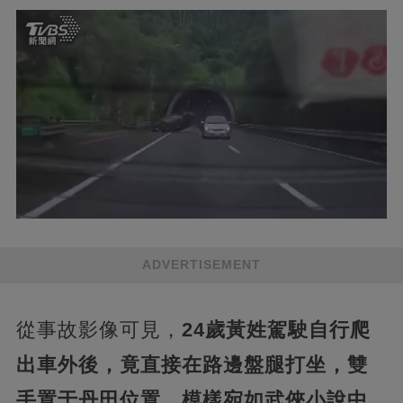
ADVERTISEMENT
從事故影像可見，
24歲黃姓駕駛自行爬
出車外後，竟直接在路邊盤腿打坐，雙
手置于丹田位置，模樣宛如武俠小說中