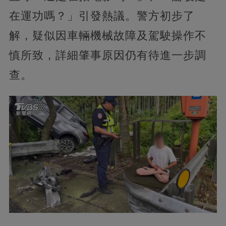
在運功嗎？」引發熱議。警方初步了
解，疑似因車輛機械故障及駕駛操作不
慎所致，詳細肇事原因仍有待進一步調
查。