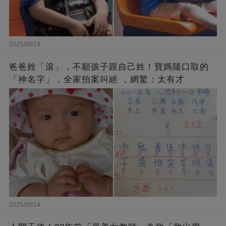
2025/09/14
爸爸姓「滾」，不願孩子跟自己姓！寶媽隨口取的
「神名字」，全家拍案叫絕 ，網驚：太有才
2025/09/14