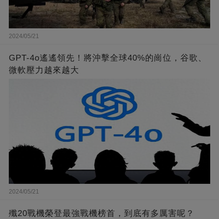
2024/05/21
GPT-4o遙遙領先！將沖擊全球40%的崗位，谷歌、
微軟壓力越來越大
2024/05/21
殲20戰機榮登最強戰機榜首，到底有多厲害呢？