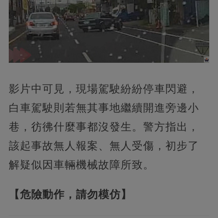
影片中可見，現場駕駛紛紛停車閃避，
白車駕駛則若無其事地繼續開進旁邊小
巷，彷彿什麼事都沒發生。警方指出，
該起事故無人報案、無人受傷，初步了
解疑似因車輛機械故障所致。
【危險動作，請勿模仿】