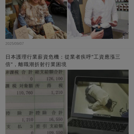
2025/09/07
日本護理行業薪資危機：從業者疾呼"工資應漲三
倍"，離職潮折射行業困境