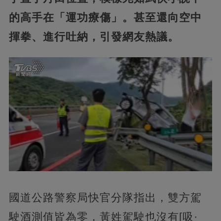
的高手在「運功療傷」。甚至還向空中
揮拳、進行吐納，引發網友熱議。
國道公路警察局快官分隊指出，雙方駕
駛酒測值皆為零，黃姓駕駛也沒有[吸·