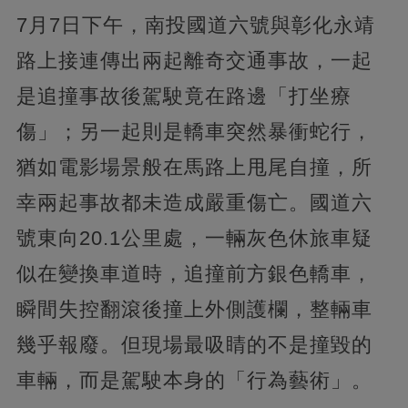
7月7日下午，南投國道六號與彰化永靖
路上接連傳出兩起離奇交通事故，一起
是追撞事故後駕駛竟在路邊「打坐療
傷」；另一起則是轎車突然暴衝蛇行，
猶如電影場景般在馬路上甩尾自撞，所
幸兩起事故都未造成嚴重傷亡。國道六
號東向20.1公里處，一輛灰色休旅車疑
似在變換車道時，追撞前方銀色轎車，
瞬間失控翻滾後撞上外側護欄，整輛車
幾乎報廢。但現場最吸睛的不是撞毀的
車輛，而是駕駛本身的「行為藝術」。