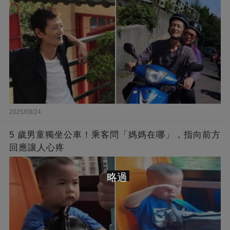
2025/09/24
5 歲男童獨坐公車！乘客問「媽媽在哪」，指向前方
回應讓人心疼
略過