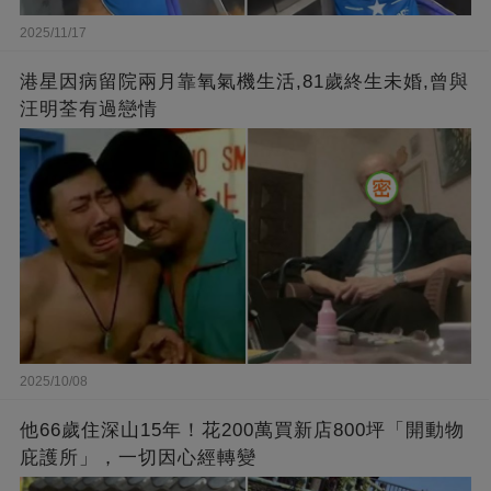
2025/11/17
港星因病留院兩月靠氧氣機生活,81歲終生未婚,曾與
汪明荃有過戀情
2025/10/08
他66歲住深山15年！花200萬買新店800坪「開動物
庇護所」，一切因心經轉變