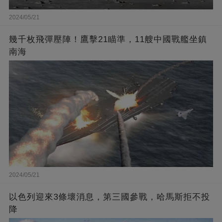
2024/05/21
幾千枚飛彈壓陣！鷹擊21瞄準，11艘中國戰艦坐鎮
南海
2024/05/21
以色列迎來3條壞消息，第三國參戰，哈馬斯拒不投
降