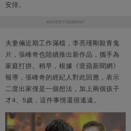
安排。
ADVERTISEMENT
夫妻倆近期工作滿檔，李亮瑾剛殺青鬼
片，張峰奇也陸續推出新作品，攜手為
家庭打拼。稍早，根據《壹蘋新聞網》
報導，張峰奇的經紀人對此回應，表示
二度出家僅是一個想法，加上兩個孩子
才4、5歲，這件事情還很遙遠。