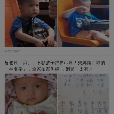
2025/09/14
爸爸姓「滾」，不願孩子跟自己姓！寶媽隨口取的
「神名字」，全家拍案叫絕 ，網驚：太有才