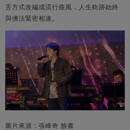
舌方式改編成流行曲風，人生軌跡始終
與佛法緊密相連。
圖片來源：張峰奇 臉書