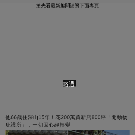
搶先看最新趣聞請贊下面專頁
略過
他66歲住深山15年！花200萬買新店800坪「開動物
庇護所」，一切因心經轉變