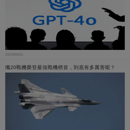
2024/05/21
殲20戰機榮登最強戰機榜首，到底有多厲害呢？