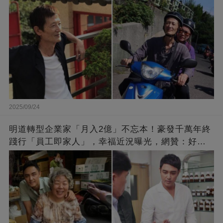
2025/09/24
明道轉型企業家「月入2億」不忘本！豪發千萬年終
踐行「員工即家人」，幸福近況曝光，網贊：好老
闆的福報