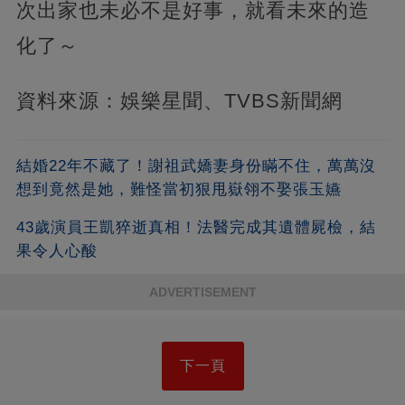
次出家也未必不是好事，就看未來的造
化了～
資料來源：娛樂星聞、TVBS新聞網
結婚22年不藏了！謝祖武嬌妻身份瞞不住，萬萬沒
想到竟然是她，難怪當初狠甩嶽翎不娶張玉嬿
43歲演員王凱猝逝真相！法醫完成其遺體屍檢，結
果令人心酸
ADVERTISEMENT
下一頁