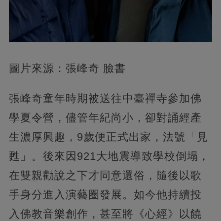
圖片來源：張峰奇 臉書
張峰奇童年時期被送往中臺禪寺參加佛
學夏令營，儘管年紀尚小，卻對誦經產
生濃厚興趣，9歲便正式出家，法號「見
甦」。後來因921大地震導致學校倒塌，
在雙親勸說之下才同意還俗，隨後以歌
手身分進入演藝圈發展。如今他持續投
入佛教音樂創作，甚至將《心經》以饒