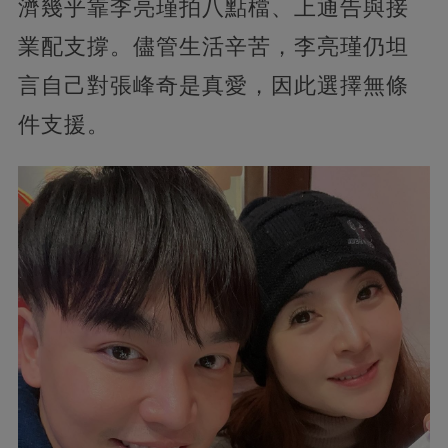
濟幾乎靠李亮瑾拍八點檔、上通告與接
業配支撐。儘管生活辛苦，李亮瑾仍坦
言自己對張峰奇是真愛，因此選擇無條
件支援。