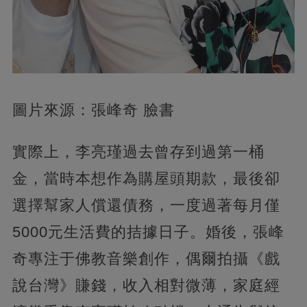
圖片來源：張峰奇 臉書
實際上，李亮瑾過去曾存到過第一桶
金，當時本想作為購屋頭期款，最後卻
選擇幫家人償還債務，一度過著每月僅
5000元生活費的拮據日子。婚後，張峰
奇專注于佛教音樂創作，偶爾拍攝《戲
說台灣》賺錢，收入相對微薄，家庭經