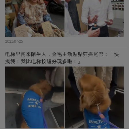
2021/07/25
电梯里闯来陌生人，金毛主动贴贴狂摇尾巴：「快
摸我！我比电梯按钮好玩多啦！」