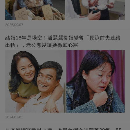
2025/09/07
結婚18年是場空！潘麗麗提婚變曾「原諒前夫連續
出軌」，老公態度讓她徹底心寒
2024/01/02