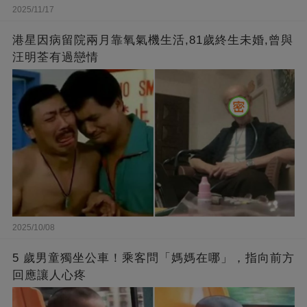
2025/11/17
港星因病留院兩月靠氧氣機生活,81歲終生未婚,曾與
汪明荃有過戀情
2025/10/08
5 歲男童獨坐公車！乘客問「媽媽在哪」，指向前方
回應讓人心疼