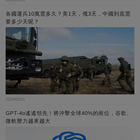
各國運兵10萬需多久？美1天，俄3天，中國到底需
要多少天呢？
2024/05/21
GPT-4o遙遙領先！將沖擊全球40%的崗位，谷歌、
微軟壓力越來越大