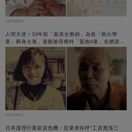
2025/09/14
人間天使！33年前「最美女教師」為救「救出學
童」葬身火海，遺骸被尋獲時「緊抱4童」全網淚
崩：真正的英雄不該被遺忘
2025/09/12
日本護理行業薪資危機：從業者疾呼"工資應漲三