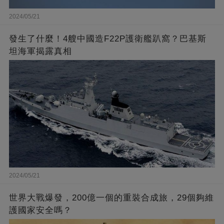
2024/05/21
發生了什麼！4艘中國造F22P護衛艦趴窩？巴基斯
坦海軍揭露真相
2024/05/21
世界大戰爆發，200億一個的重裝合成旅，29個夠維
護國家安全嗎？