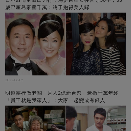
日本癡情富豪田力行，為娶台灣女神苦等30年，55
歲巴厘島豪擲千萬：終于抱得美人歸
2022/08/05
明道轉行做老闆「月入2億新台幣」豪撒千萬年終
「員工就是我家人」：大家一起變成有錢人