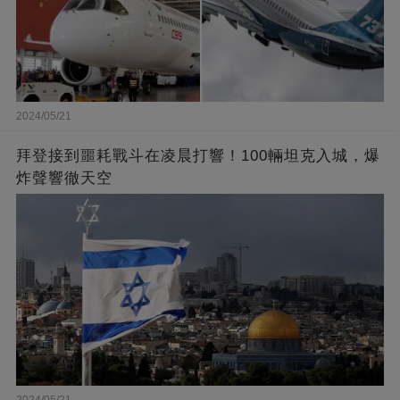
2024/05/21
拜登接到噩耗戰斗在凌晨打響！100輛坦克入城，爆
炸聲響徹天空
2024/05/21