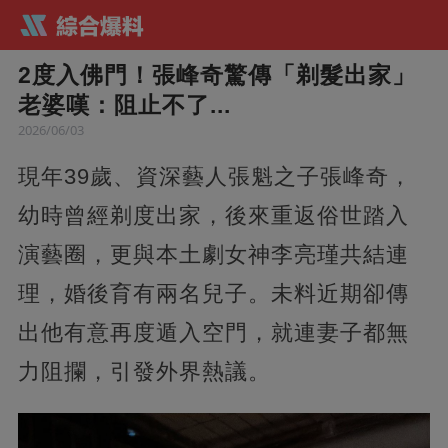
2度入佛門！張峰奇驚傳「剃髮出家」
老婆嘆：阻止不了...
2026/06/03
現年39歲、資深藝人張魁之子張峰奇，
幼時曾經剃度出家，後來重返俗世踏入
演藝圈，更與本土劇女神李亮瑾共結連
理，婚後育有兩名兒子。未料近期卻傳
出他有意再度遁入空門，就連妻子都無
力阻攔，引發外界熱議。