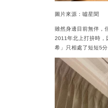
圖片來源：噓星聞
雖然身邊目前無伴，
2011年北上打拚時
希」只相處了短短5