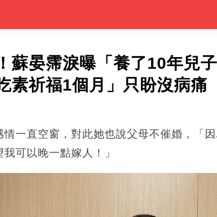
！蘇晏霈淚曝「養了10年兒子
吃素祈福1個月」只盼沒病痛
感情一直空窗，對此她也說父母不催婚，「因
望我可以晚一點嫁人！」