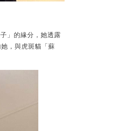
兒子」的緣分，她透露
的她，與虎斑貓「蘇