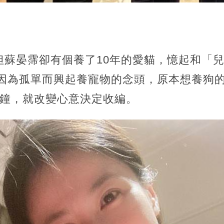
但蘇晏霈卻有個養了10年的愛貓，憶起和「
，因為孤單而興起養寵物的念頭，原本想養狗
分鐘，就改變心意決定收編。