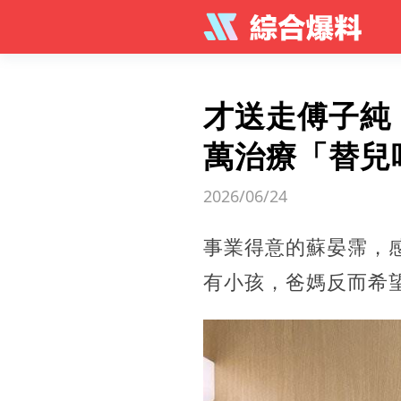
才送走傅子純
萬治療「替兒
2026/06/24
事業得意的蘇晏霈，
有小孩，爸媽反而希