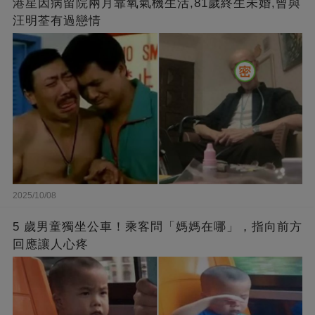
港星因病留院兩月靠氧氣機生活,81歲終生未婚,曾與
汪明荃有過戀情
2025/10/08
5 歲男童獨坐公車！乘客問「媽媽在哪」，指向前方
回應讓人心疼