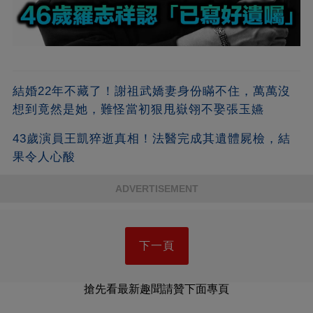
結婚22年不藏了！謝祖武嬌妻身份瞞不住，萬萬沒
想到竟然是她，難怪當初狠甩嶽翎不娶張玉嬿
43歲演員王凱猝逝真相！法醫完成其遺體屍檢，結
果令人心酸
ADVERTISEMENT
下一頁
搶先看最新趣聞請贊下面專頁