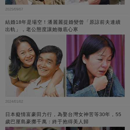
2025/09/07
結婚18年是場空！潘麗麗提婚變曾「原諒前夫連續
出軌」，老公態度讓她徹底心寒
2024/01/02
日本癡情富豪田力行，為娶台灣女神苦等30年，55
歲巴厘島豪擲千萬：終于抱得美人歸