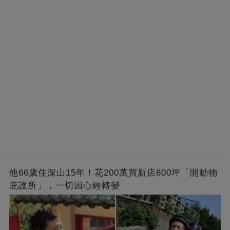
他66歲住深山15年！花200萬買新店800坪「開動物
庇護所」，一切因心經轉變