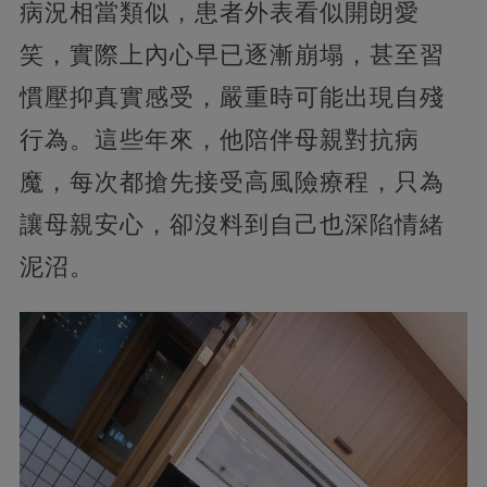
病況相當類似，患者外表看似開朗愛
笑，實際上內心早已逐漸崩塌，甚至習
慣壓抑真實感受，嚴重時可能出現自殘
行為。這些年來，他陪伴母親對抗病
魔，每次都搶先接受高風險療程，只為
讓母親安心，卻沒料到自己也深陷情緒
泥沼。