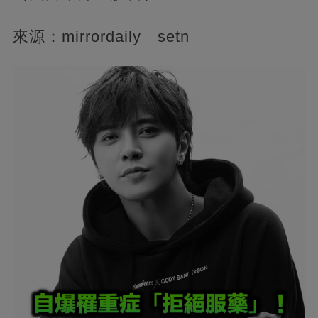
來源：mirrordaily setn