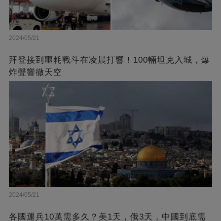
2024/05/21
拜登接到噩耗戰斗在凌晨打響！100輛坦克入城，爆
炸聲響徹天空
2024/05/21
各國運兵10萬需多久？美1天，俄3天，中國到底需