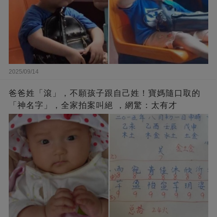
2025/09/14
爸爸姓「滾」，不願孩子跟自己姓！寶媽隨口取的
「神名字」，全家拍案叫絕 ，網驚：太有才