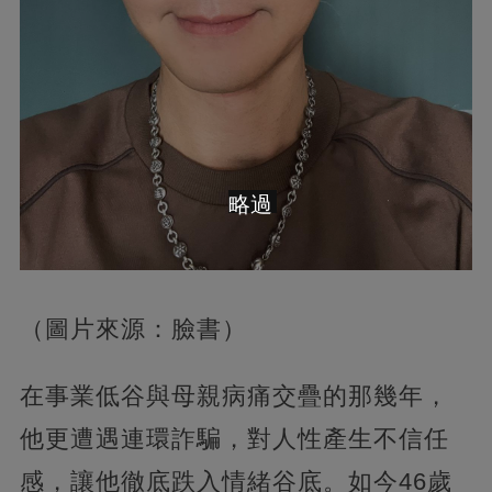
略過
（圖片來源：臉書）
在事業低谷與母親病痛交疊的那幾年，
他更遭遇連環詐騙，對人性產生不信任
感，讓他徹底跌入情緒谷底。如今46歲