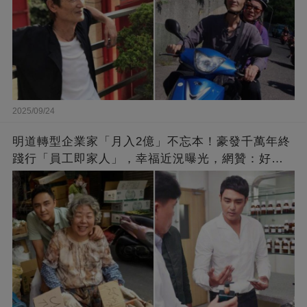
2025/09/24
明道轉型企業家「月入2億」不忘本！豪發千萬年終
踐行「員工即家人」，幸福近況曝光，網贊：好老
闆的福報