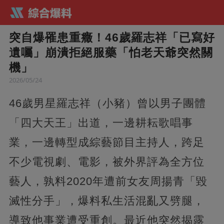
突自爆罹患重癥！46歲羅志祥「已寫好
遺囑」崩潰拒絕服藥「怕老天爺突然關
機」
2026/05/24
46歲男星羅志祥（小豬）曾以男子團體
「四大天王」出道，一邊耕耘歌唱事
業，一邊轉型成綜藝節目主持人，跨足
不少電視劇、電影，被外界評為全方位
藝人，孰料2020年遭前女友周揚青「毀
滅性分手」，爆料私生活混亂又劈腿，
導致他事業遭受重創。最近他突然揭露