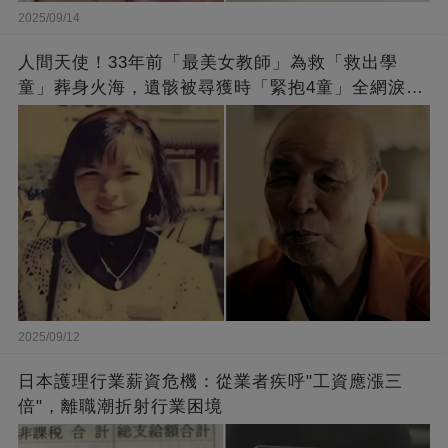
2025/09/14
人間天使！33年前「最美女教師」為救「救出學
童」葬身火海，遺骸被尋獲時「緊抱4童」全網淚
崩：真正的英雄不該被遺忘
2025/09/12
日本護理行業薪資危機：從業者疾呼"工資應漲三
倍"，離職潮折射行業困境