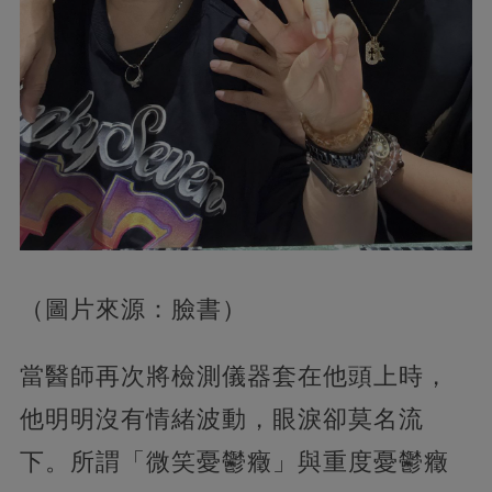
（圖片來源：臉書）
當醫師再次將檢測儀器套在他頭上時，
他明明沒有情緒波動，眼淚卻莫名流
下。所謂「微笑憂鬱癥」與重度憂鬱癥