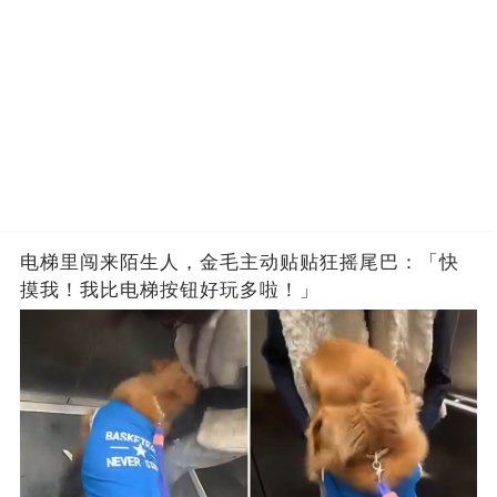
电梯里闯来陌生人，金毛主动贴贴狂摇尾巴：「快
摸我！我比电梯按钮好玩多啦！」