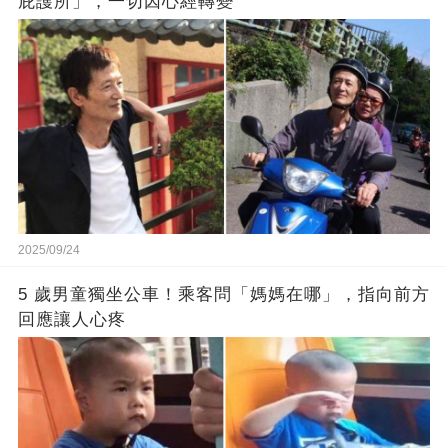
庇護所」，一切因心經轉變
2025/09/24
5 歲男童獨坐公車！乘客問「媽媽在哪」，指向前方
回應讓人心疼