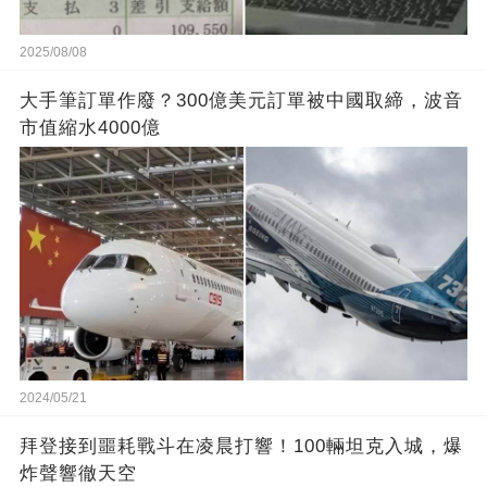
2025/08/08
大手筆訂單作廢？300億美元訂單被中國取締，波音
市值縮水4000億
2024/05/21
拜登接到噩耗戰斗在凌晨打響！100輛坦克入城，爆
炸聲響徹天空