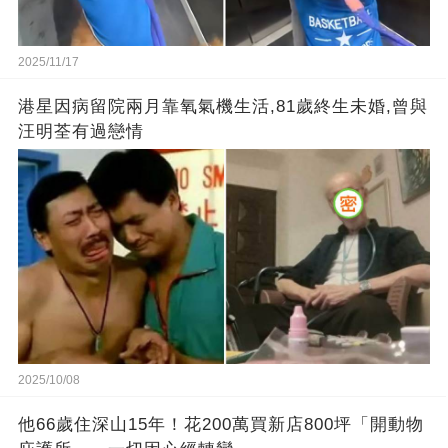
2025/11/17
港星因病留院兩月靠氧氣機生活,81歲終生未婚,曾與
汪明荃有過戀情
2025/10/08
他66歲住深山15年！花200萬買新店800坪「開動物