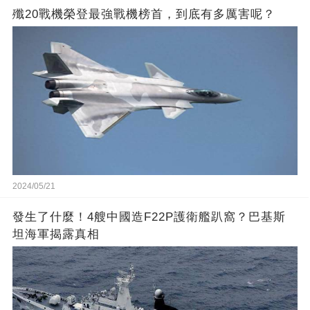
殲20戰機榮登最強戰機榜首，到底有多厲害呢？
2024/05/21
發生了什麼！4艘中國造F22P護衛艦趴窩？巴基斯
坦海軍揭露真相