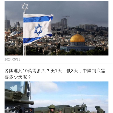
2024/05/21
各國運兵10萬需多久？美1天，俄3天，中國到底需
要多少天呢？