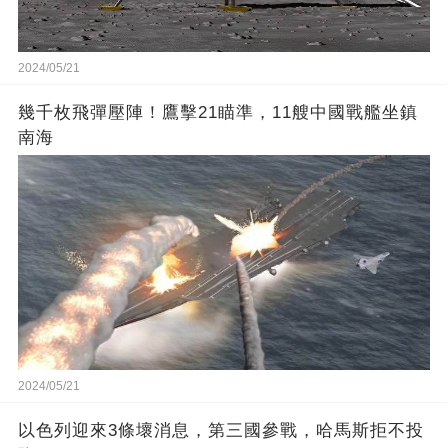
2024/05/21
幾千枚飛彈壓陣！鷹擊21瞄準，11艘中國戰艦坐鎮
南海
2024/05/21
以色列迎來3條壞消息，第三國參戰，哈馬斯拒不投