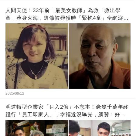
人間天使！33年前「最美女教師」為救「救出學
童」葬身火海，遺骸被尋獲時「緊抱4童」全網淚
崩：真正的英雄不該被遺忘
2025/09/12
明道轉型企業家「月入2億」不忘本！豪發千萬年終
踐行「員工即家人」，幸福近況曝光，網贊：好老
闆的福報