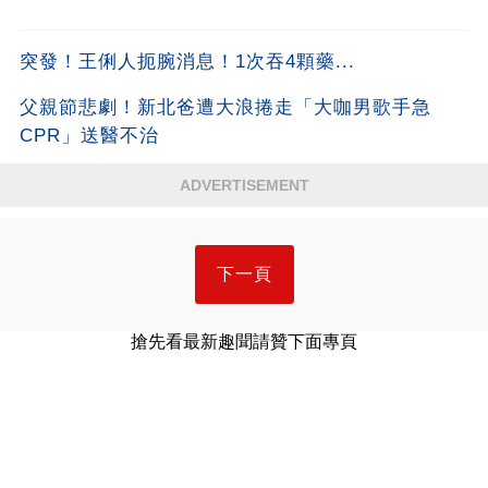
突發！王俐人扼腕消息！1次吞4顆藥...
父親節悲劇！新北爸遭大浪捲走「大咖男歌手急
CPR」送醫不治
ADVERTISEMENT
下一頁
搶先看最新趣聞請贊下面專頁