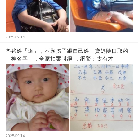
2025/09/14
爸爸姓「滾」，不願孩子跟自己姓！寶媽隨口取的
「神名字」，全家拍案叫絕 ，網驚：太有才
2025/09/14