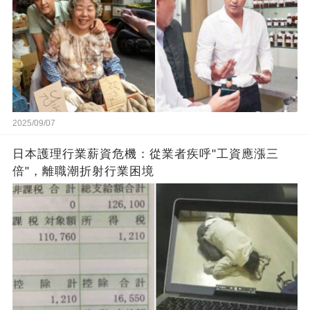
2025/09/07
日本護理行業薪資危機：從業者疾呼"工資應漲三
倍"，離職潮折射行業困境