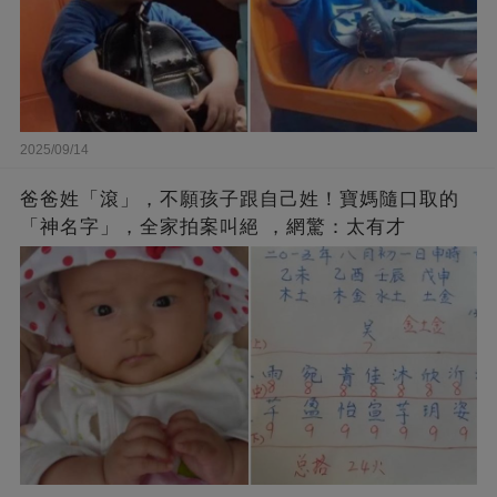
2025/09/14
爸爸姓「滾」，不願孩子跟自己姓！寶媽隨口取的
「神名字」，全家拍案叫絕 ，網驚：太有才