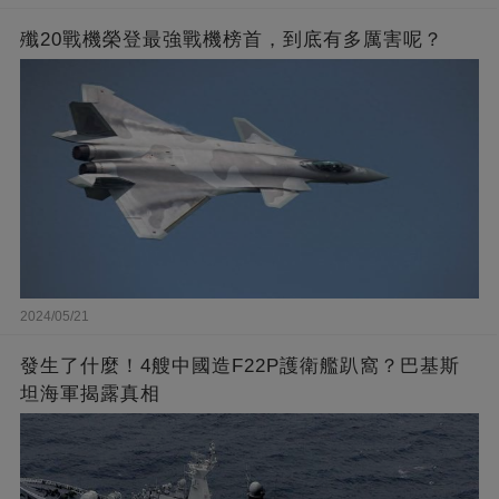
殲20戰機榮登最強戰機榜首，到底有多厲害呢？
2024/05/21
發生了什麼！4艘中國造F22P護衛艦趴窩？巴基斯
坦海軍揭露真相