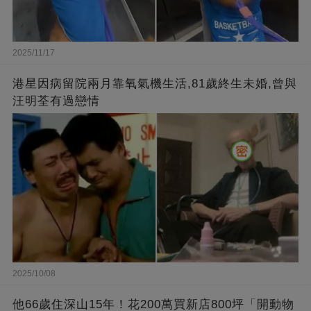
2025/11/17
港星因病留院兩月靠氧氣機生活,81歲終生未婚,曾與
汪明荃有過戀情
2025/10/08
他66歲住深山15年！花200萬買新店800坪「開動物