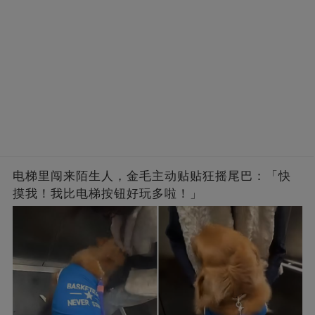
电梯里闯来陌生人，金毛主动贴贴狂摇尾巴：「快
摸我！我比电梯按钮好玩多啦！」