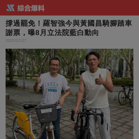
撐過罷免！羅智強今與黃國昌騎腳踏車
謝票，曝8月立法院藍白動向
2025/07/27