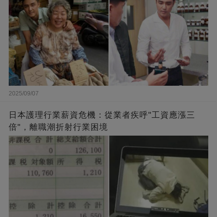
2025/09/07
日本護理行業薪資危機：從業者疾呼"工資應漲三
倍"，離職潮折射行業困境