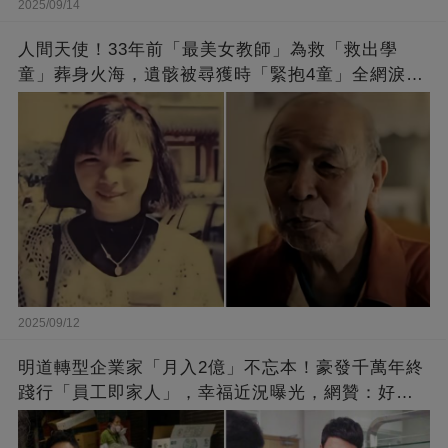
2025/09/14
人間天使！33年前「最美女教師」為救「救出學
童」葬身火海，遺骸被尋獲時「緊抱4童」全網淚
崩：真正的英雄不該被遺忘
2025/09/12
明道轉型企業家「月入2億」不忘本！豪發千萬年終
踐行「員工即家人」，幸福近況曝光，網贊：好老
闆的福報