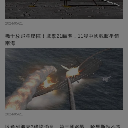
2024/05/21
幾千枚飛彈壓陣！鷹擊21瞄準，11艘中國戰艦坐鎮
南海
2024/05/21
以色列迎來3條壞消息，第三國參戰，哈馬斯拒不投