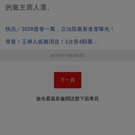
的黨主席人選。
快訊／2026普發一萬，立法院最新進度曝光！
突發！王俐人扼腕消息！1次吞4顆藥...
ADVERTISEMENT
下一頁
搶先看最新趣聞請贊下面專頁