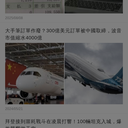
2025/08/08
大手筆訂單作廢？300億美元訂單被中國取締，波音
市值縮水4000億
2024/05/21
拜登接到噩耗戰斗在凌晨打響！100輛坦克入城，爆