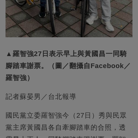
▲羅智強27日表示早上與黃國昌一同騎
腳踏車謝票。（圖／翻攝自Facebook／
羅智強）
記者蘇晏男／台北報導
國民黨立委羅智強今（27日）秀與民眾
黨主席黃國昌各自牽腳踏車的合照，透