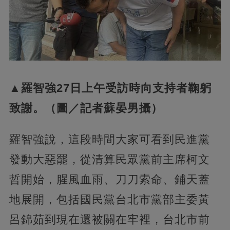
▲羅智強27日上午受訪時向支持者鞠躬
致謝。（圖／記者蘇晏男攝）
羅智強說，這段時間大家可看到民進黨
發動大惡罷，從清算民眾黨前主席柯文
哲開始，腥風血雨、刀刀索命、鋪天蓋
地展開，包括國民黨台北市黨部主委黃
呂錦茹到現在還被關在牢裡，台北市前