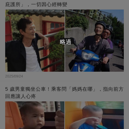
庇護所」，一切因心經轉變
略過
2025/09/24
5 歲男童獨坐公車！乘客問「媽媽在哪」，指向前方
回應讓人心疼