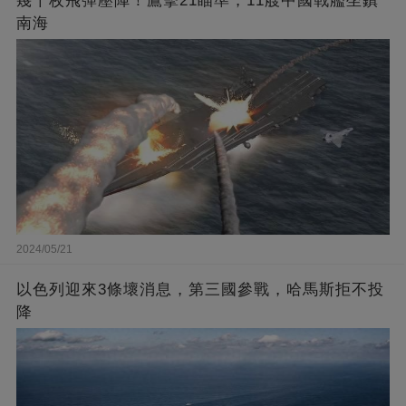
幾千枚飛彈壓陣！鷹擊21瞄準，11艘中國戰艦坐鎮
南海
2024/05/21
以色列迎來3條壞消息，第三國參戰，哈馬斯拒不投
降