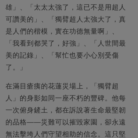
雄」、「太太太強了，這已不是用超人
可讚美的」、「獨臂超人太強大了，真
是人們的楷模，實在功德無量啊」、
「我看到都哭了，好強」、「人世間最
美的記錄」、「幫忙也要小心別受傷
了。」
在滿目瘡痍的花蓮災場上，「獨臂超
人」的身影如同一座不朽的豐碑。他每
一次俯身鏟土，都在訴說著生命最堅韌
的品格——災難可以摧毀家園，卻永遠
無法擊垮人們守望相助的信念。這只堅