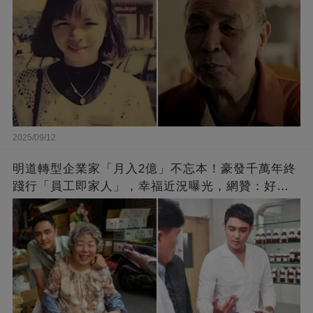
2025/09/12
明道轉型企業家「月入2億」不忘本！豪發千萬年終
踐行「員工即家人」，幸福近況曝光，網贊：好老
闆的福報