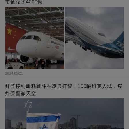
市值縮水4000億
2024/05/21
拜登接到噩耗戰斗在凌晨打響！100輛坦克入城，爆
炸聲響徹天空