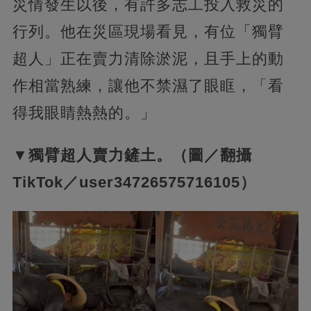
災情發生以後，有許多志工投入救災的
行列。他在災區現場看見，有位「獨臂
超人」正在賣力清除淤泥，且手上的動
作相當熟練，讓他不禁濕了眼眶，「看
得我眼睛熱熱的。」
▼獨臂超人賣力鏟土。（圖／翻攝
TikTok／user34726575716105）