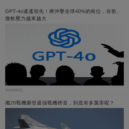
GPT-4o遙遙領先！將沖擊全球40%的崗位，谷歌、
微軟壓力越來越大
2024/05/21
殲20戰機榮登最強戰機榜首，到底有多厲害呢？