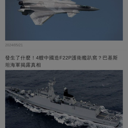
2024/05/21
發生了什麼！4艘中國造F22P護衛艦趴窩？巴基斯
坦海軍揭露真相