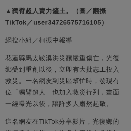
▲獨臂超人賣力鏟土。（圖／翻攝
TikTok／user34726575716105）
網搜小組／柯振中報導
花蓮縣馬太鞍溪洪災釀嚴重傷亡，光復
鄉受到重創以後，立即有大批志工投入
救災。一名網友到災區幫忙時，發現有
位「獨臂超人」也加入救災行列，畫面
一經曝光以後，讓許多人肅然起敬。
這名網友在TikTok分享影片，光復鄉的