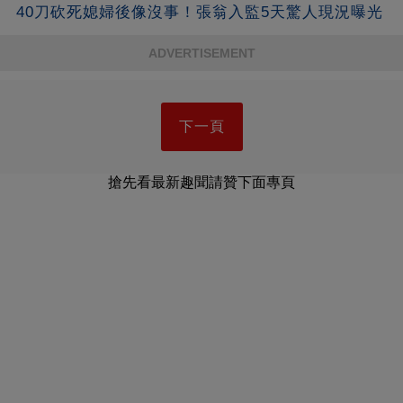
40刀砍死媳婦後像沒事！張翁入監5天驚人現況曝光
ADVERTISEMENT
下一頁
搶先看最新趣聞請贊下面專頁