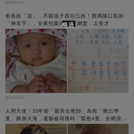
2025/09/14
爸爸姓「滾」，不願孩子跟自己姓！寶媽隨口取的
「神名字」，全家拍案叫絕 ，網驚：太有才
略過
2025/09/14
人間天使！33年前「最美女教師」為救「救出學
童」葬身火海，遺骸被尋獲時「緊抱4童」全網淚
崩：真正的英雄不該被遺忘