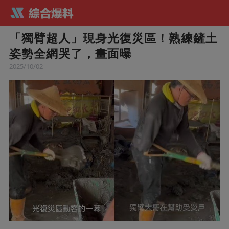
「獨臂超人」現身光復災區！熟練鏟土
姿勢全網哭了，畫面曝
2025/10/02