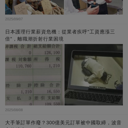
2025/09/07
日本護理行業薪資危機：從業者疾呼"工資應漲三
倍"，離職潮折射行業困境
2025/08/08
大手筆訂單作廢？300億美元訂單被中國取締，波音