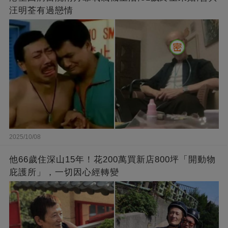
汪明荃有過戀情
2025/10/08
他66歲住深山15年！花200萬買新店800坪「開動物
庇護所」，一切因心經轉變