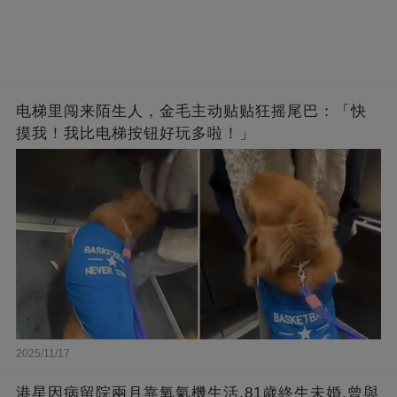
电梯里闯来陌生人，金毛主动贴贴狂摇尾巴：「快
摸我！我比电梯按钮好玩多啦！」
2025/11/17
港星因病留院兩月靠氧氣機生活,81歲終生未婚,曾與