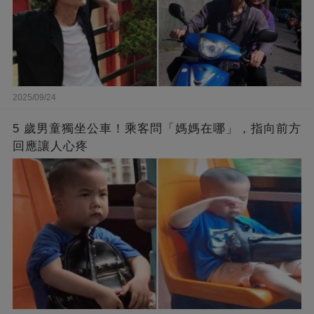
2025/09/24
5 歲男童獨坐公車！乘客問「媽媽在哪」，指向前方
回應讓人心疼