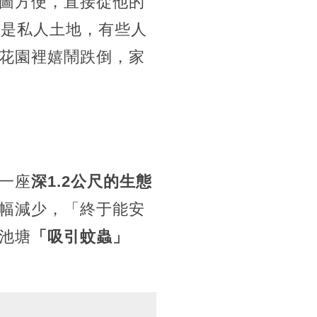
圖方便，直接從他的
這是私人土地，有些人
花園裡嬉鬧跌倒，家
一座
深1.2公尺的生態
幅減少，「終于能安
池塘
「吸引蚊蟲」