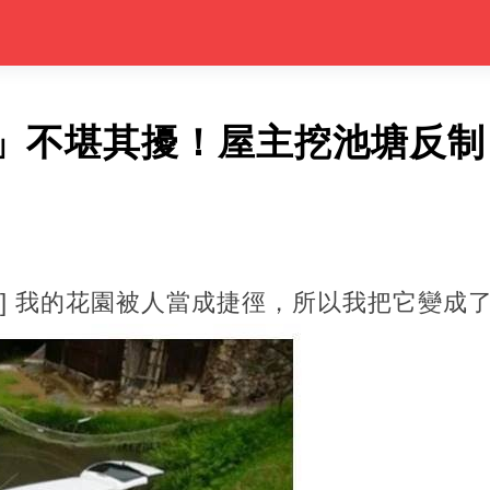
」不堪其擾！屋主挖池塘反制
事] 我的花園被人當成捷徑，所以我把它變成