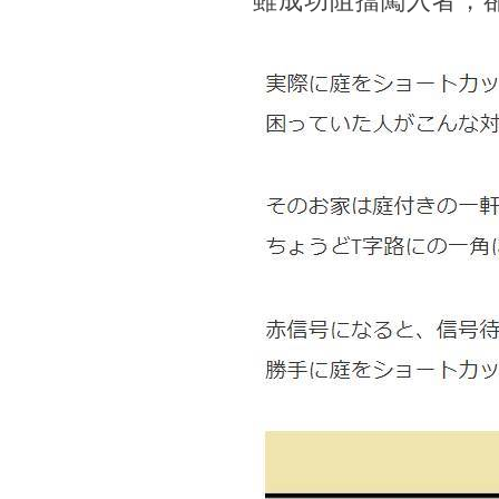
雖成功阻擋闖入者，