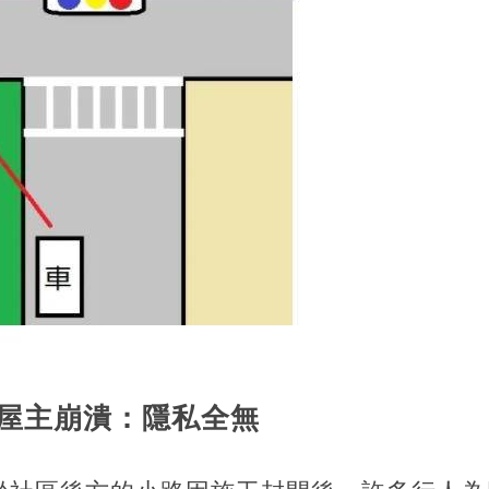
屋主崩潰：隱私全無