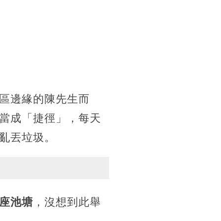
區邊緣的陳先生而
當成「捷徑」，每天
亂丟垃圾。
座池塘
，沒想到此舉