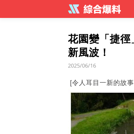
花園變「捷徑
新風波！
2025/06/16
[令人耳目一新的故