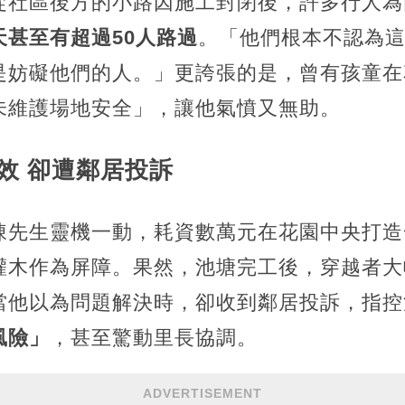
從社區後方的小路因施工封閉後，許多行人為
天甚至有超過50人路過
。「他們根本不認為
是妨礙他們的人。」更誇張的是，曾有孩童在
未維護場地安全」，讓他氣憤又無助。
效 卻遭鄰居投訴
陳先生靈機一動，耗資數萬元在花園中央打造
灌木作為屏障。果然，池塘完工後，穿越者大
當他以為問題解決時，卻收到鄰居投訴，指控
風險」
，甚至驚動里長協調。
ADVERTISEMENT