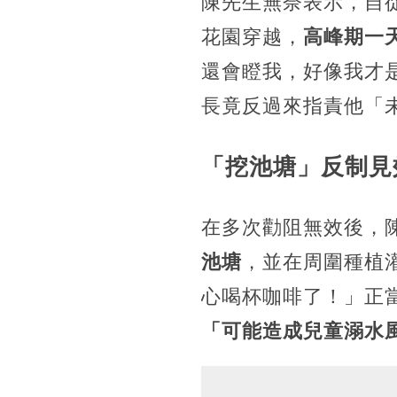
陳先生無奈表示，自
花園穿越，
高峰期一
還會瞪我，好像我才
長竟反過來指責他「
「挖池塘」反制見
在多次勸阻無效後，
池塘
，並在周圍種植
心喝杯咖啡了！」正
「可能造成兒童溺水